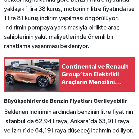
yaklaşık 1 lira 38 kuruş, motorinin litre fiyatında ise
1 lira 81 kuruş indirim yapılması öngörülüyor.
İndirimin pompaya yansımasıyla birlikte araç
sahiplerinin yakıt maliyetlerinde önemli bir
rahatlama yaşanması bekleniyor.
Continental ve Renault
Group’tan Elektrikli
Araçların Menzilini
Artıran İş Birliği
Büyükşehirlerde Benzin Fiyatları Gerileyebilir
Beklenen indirimin ardından benzinin litre fiyatının
İstanbul'da 62,94 liraya, Ankara'da 63,91 liraya
ve İzmir'de 64,19 liraya düşeceği tahmin ediliyor.