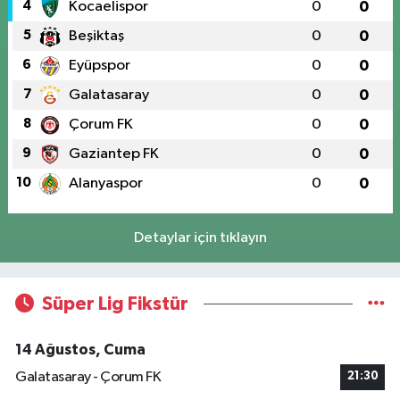
4
Kocaelispor
0
0
5
Beşiktaş
0
0
6
Eyüpspor
0
0
7
Galatasaray
0
0
8
Çorum FK
0
0
9
Gaziantep FK
0
0
10
Alanyaspor
0
0
Detaylar için tıklayın
Süper Lig Fikstür
14 Ağustos, Cuma
Galatasaray - Çorum FK
21:30