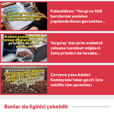
Palandöken: "Vergi ve SGK
borçlarının yeniden
yapılandırılması gerçekten
önemli bir fırsat"
Yargıtay'dan prim endeksli
çalışana tazminat müjdesi:
Satış primleri de hesaba
katılacak
Çerçeve yasa Adalet
Komisyonu’ndan geçti: İşte
teklifin tüm ayrıntıları
Bunlar da ilginizi çekebilir