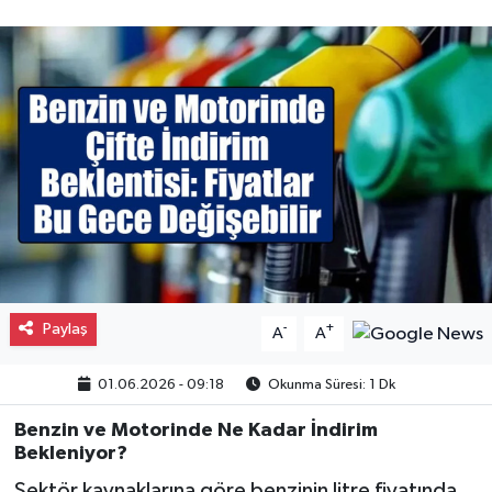
Gayrimenkul
Spor
Eğitim
Paylaş
-
+
A
A
01.06.2026 - 09:18
Okunma Süresi: 1 Dk
Benzin ve Motorinde Ne Kadar İndirim
Bekleniyor?
Sektör kaynaklarına göre benzinin litre fiyatında