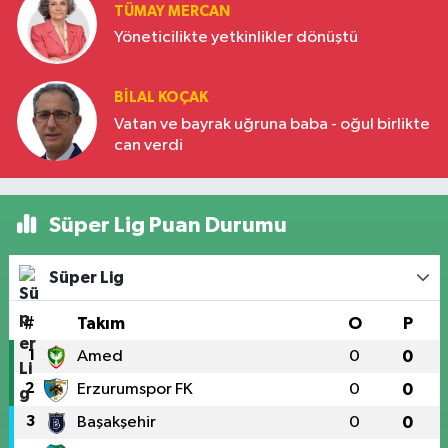
TÜMAY MERCAN
Yöneticilikte yetkinlikler dönüştü
BILAL KOÇAK
Vatan ve bayrak uğruna baba - oğul birlikte
can verdi
Süper Lig Puan Durumu
Süper Lig
#
Takım
O
P
1
Amed
0
0
2
Erzurumspor FK
0
0
3
Başakşehir
0
0