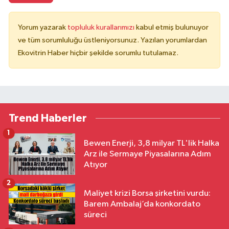
Yorum yazarak
topluluk kurallarımızı
kabul etmiş bulunuyor
ve tüm sorumluluğu üstleniyorsunuz. Yazılan yorumlardan
Ekovitrin Haber hiçbir şekilde sorumlu tutulamaz.
Trend Haberler
1
Bewen Enerji, 3,8 milyar TL'lik Halka
Arz ile Sermaye Piyasalarına Adım
Atıyor
2
Maliyet krizi Borsa şirketini vurdu:
Barem Ambalaj’da konkordato
süreci