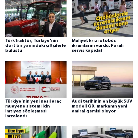
TürkTraktör, Türkiye'nin
Maliyet krizi otobüs
dört bir yanındaki çiftçilerle
ikramlarını vurdu: Paralı
buluştu
servis kapıda!
Türkiye'nin yeni nesil araç
Audi tarihinin en büyük SUV
muayene sistemi için
modeli Q9, markanın yeni
imtiyaz sözleşmesi
amiral gemisi oluyor
imzalandı