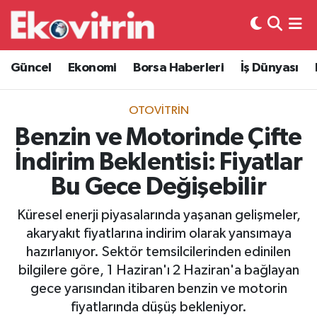
Güncel
Hava Durumu
Güncel
Ekonomi
Borsa Haberleri
İş Dünyası
Ekonomi
Trafik Durumu
OTOVITRIN
Borsa Haberleri
Süper Lig Puan Durumu ve Fikstür
Benzin ve Motorinde Çifte
İndirim Beklentisi: Fiyatlar
İş Dünyası
Tüm Manşetler
Bu Gece Değişebilir
Lojistik
Son Dakika Haberleri
Küresel enerji piyasalarında yaşanan gelişmeler,
akaryakıt fiyatlarına indirim olarak yansımaya
Otovitrin
Haber Arşivi
hazırlanıyor. Sektör temsilcilerinden edinilen
bilgilere göre, 1 Haziran'ı 2 Haziran'a bağlayan
Asayiş
gece yarısından itibaren benzin ve motorin
fiyatlarında düşüş bekleniyor.
Magazin