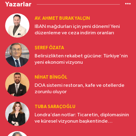
Yazarlar
AV. AHMET BURAK YALÇIN
IBAN mağdurları için yeni dönem! Yeni
düzenleme ve ceza indirim oranları
ŞEREF ÖZATA
Belirsizlikten rekabet gücüne: Türkiye'nin
yeni ekonomi vizyonu
NIHAT BINGÖL
DOA sistemi restoran, kafe ve otellerde
zorunlu oluyor
TUBA SARAÇOĞLU
Londra’dan notlar: Ticaretin, diplomasinin
ve küresel vizyonun başkentinde
Türkiye’nin yükselen gücü