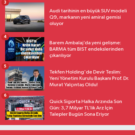
3
Audi tarihinin en büyük SUV modeli
Q9, markanın yeni amiral gemisi
oluyor
4
Barem Ambalaj’da yeni gelişme:
BARMA tüm BIST endekslerinden
çıkarılıyor
5
Tekfen Holding'de Devir Teslim:
Yeni Yönetim Kurulu Başkanı Prof. Dr.
Murat Yalçıntaş Oldu!
6
Quick Sigorta Halka Arzında Son
Gün: 3,7 Milyar TL’lik Arz İçin
Talepler Bugün Sona Eriyor