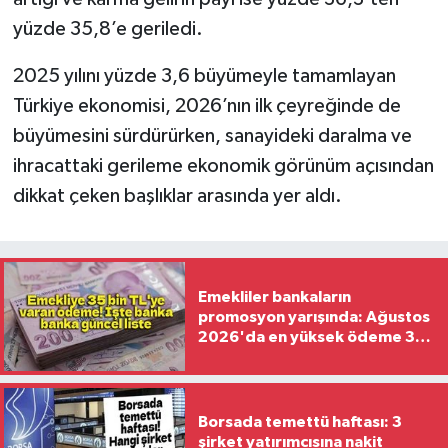
yüzde 35,8’e geriledi.
2025 yılını yüzde 3,6 büyümeyle tamamlayan
Türkiye ekonomisi, 2026’nın ilk çeyreğinde de
büyümesini sürdürürken, sanayideki daralma ve
ihracattaki gerileme ekonomik görünüm açısından
dikkat çeken başlıklar arasında yer aldı.
Emekliler bankaların
promosyon yarışında: Ağustos
2026'da en yüksek ödeme 35
bin TL'ye ulaşıyor
Borsada temettü haftası: 3
şirket yatırımcısına nakit