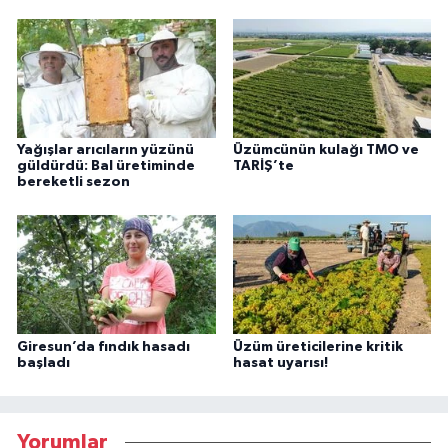
Yağışlar arıcıların yüzünü
Üzümcünün kulağı TMO ve
güldürdü: Bal üretiminde
TARİŞ’te
bereketli sezon
Giresun’da fındık hasadı
Üzüm üreticilerine kritik
başladı
hasat uyarısı!
Yorumlar