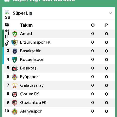
Süper Lig
#
Takım
O
P
1
Amed
0
0
2
Erzurumspor FK
0
0
3
Başakşehir
0
0
4
Kocaelispor
0
0
5
Beşiktaş
0
0
6
Eyüpspor
0
0
7
Galatasaray
0
0
8
Çorum FK
0
0
9
Gaziantep FK
0
0
10
Alanyaspor
0
0