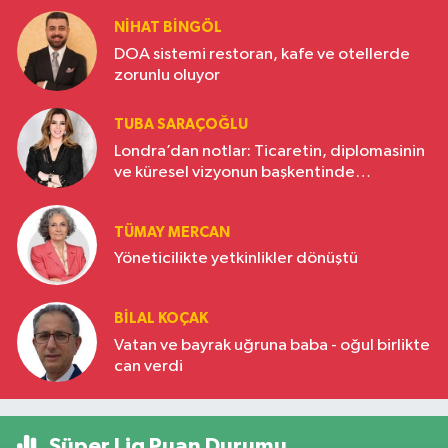
NIHAT BINGÖL
DOA sistemi restoran, kafe ve otellerde
zorunlu oluyor
TUBA SARAÇOĞLU
Londra’dan notlar: Ticaretin, diplomasinin
ve küresel vizyonun başkentinde
Türkiye’nin yükselen gücü
TÜMAY MERCAN
Yöneticilikte yetkinlikler dönüştü
BILAL KOÇAK
Vatan ve bayrak uğruna baba - oğul birlikte
can verdi
Süper Lig Puan Durumu