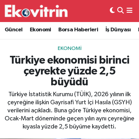
Güncel
Hava Durumu
Güncel
Ekonomi
Borsa Haberleri
İş Dünyası
Ekonomi
Trafik Durumu
EKONOMI
Borsa Haberleri
Süper Lig Puan Durumu ve Fikstür
Türkiye ekonomisi birinci
çeyrekte yüzde 2,5
İş Dünyası
Tüm Manşetler
büyüdü
Lojistik
Son Dakika Haberleri
Türkiye İstatistik Kurumu (TÜİK), 2026 yılının ilk
çeyreğine ilişkin Gayrisafi Yurt İçi Hasıla (GSYH)
Otovitrin
Haber Arşivi
verilerini açıkladı. Buna göre Türkiye ekonomisi,
Ocak-Mart döneminde geçen yılın aynı çeyreğine
Asayiş
kıyasla yüzde 2,5 büyüme kaydetti.
Magazin