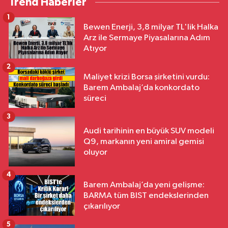
Trend Haberler
1
Bewen Enerji, 3,8 milyar TL'lik Halka
Arz ile Sermaye Piyasalarına Adım
Atıyor
2
Maliyet krizi Borsa şirketini vurdu:
Barem Ambalaj’da konkordato
süreci
3
Audi tarihinin en büyük SUV modeli
Q9, markanın yeni amiral gemisi
oluyor
4
Barem Ambalaj’da yeni gelişme:
BARMA tüm BIST endekslerinden
çıkarılıyor
5