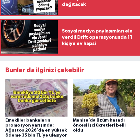
dağıtacak
Sosyal medya paylaşımları ele
verdi! Drift operasyonunda 11
kişiye ev hapsi
Bunlar da ilginizi çekebilir
Emekliler bankaların
Manisa’da üzüm hasadı
promosyon yarışında:
öncesi işçi ücretleri belli
Ağustos 2026'da en yüksek
oldu
ödeme 35 bin TL'ye ulaşıyor