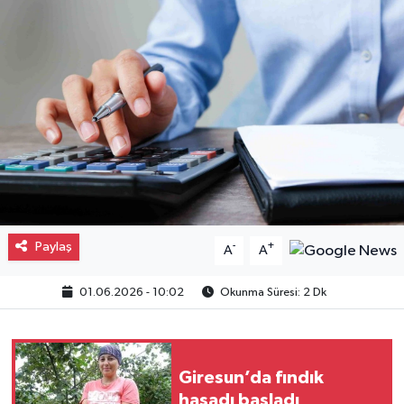
Gayrimenkul
Spor
Eğitim
Paylaş
-
+
A
A
01.06.2026 - 10:02
Okunma Süresi: 2 Dk
Giresun’da fındık
hasadı başladı