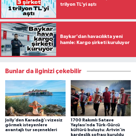
trilyon TL’yi aştı
Baykar’dan havacılıkta yeni
hamle: Kargo şirketi kuruluyor
Bunlar da ilginizi çekebilir
Jolly’den Karadağ’ı vizesiz
1700 Rakımlı Satave
görmek isteyenlere
Yaylası’nda Türk-Gürcü
avantajlı tur seçenekleri
kültürü buluştu: Artvin’in
kardeşlik sofrası kuruldu