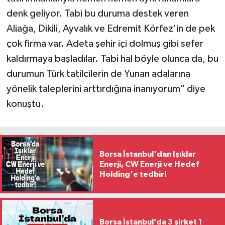
denk geliyor. Tabi bu duruma destek veren
Aliağa, Dikili, Ayvalık ve Edremit Körfez'in de pek
çok firma var. Adeta şehir içi dolmuş gibi sefer
kaldırmaya başladılar. Tabi hal böyle olunca da, bu
durumun Türk tatilcilerin de Yunan adalarına
yönelik taleplerini arttırdığına inanıyorum" diye
konuştu.
Borsa İstanbul'dan Işıklar
Enerji, CW Enerji ve Hedef
Holding'e tedbir!
Borsa İstanbul’da 3 şirket 1