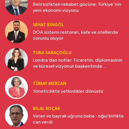
Belirsizlikten rekabet gücüne: Türkiye'nin
yeni ekonomi vizyonu
NIHAT BINGÖL
DOA sistemi restoran, kafe ve otellerde
zorunlu oluyor
TUBA SARAÇOĞLU
Londra’dan notlar: Ticaretin, diplomasinin
ve küresel vizyonun başkentinde
Türkiye’nin yükselen gücü
TÜMAY MERCAN
Yöneticilikte yetkinlikler dönüştü
BILAL KOÇAK
Vatan ve bayrak uğruna baba - oğul birlikte
can verdi