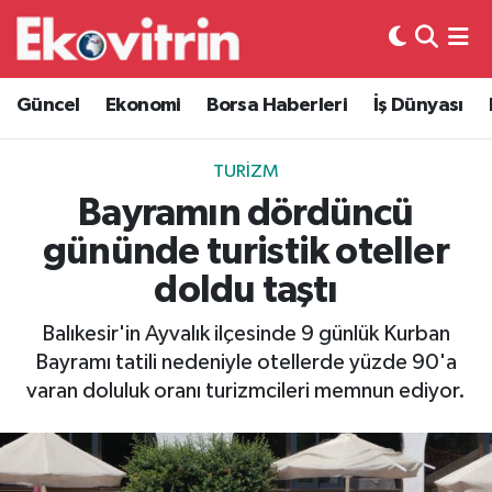
Güncel
Hava Durumu
Güncel
Ekonomi
Borsa Haberleri
İş Dünyası
Ekonomi
Trafik Durumu
TURIZM
Borsa Haberleri
Süper Lig Puan Durumu ve Fikstür
Bayramın dördüncü
gününde turistik oteller
İş Dünyası
Tüm Manşetler
doldu taştı
Lojistik
Son Dakika Haberleri
Balıkesir'in Ayvalık ilçesinde 9 günlük Kurban
Bayramı tatili nedeniyle otellerde yüzde 90'a
Otovitrin
Haber Arşivi
varan doluluk oranı turizmcileri memnun ediyor.
Asayiş
Magazin