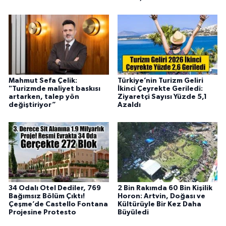
Mahmut Sefa Çelik:
Türkiye’nin Turizm Geliri
"Turizmde maliyet baskısı
İkinci Çeyrekte Geriledi:
artarken, talep yön
Ziyaretçi Sayısı Yüzde 5,1
değiştiriyor”
Azaldı
34 Odalı Otel Dediler, 769
2 Bin Rakımda 60 Bin Kişilik
Bağımsız Bölüm Çıktı!
Horon: Artvin, Doğası ve
Çeşme’de Castello Fontana
Kültürüyle Bir Kez Daha
Projesine Protesto
Büyüledi