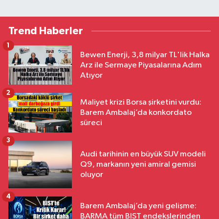
Trend Haberler
1
Bewen Enerji, 3,8 milyar TL'lik Halka
Arz ile Sermaye Piyasalarına Adım
Atıyor
2
Maliyet krizi Borsa şirketini vurdu:
Barem Ambalaj’da konkordato
süreci
3
Audi tarihinin en büyük SUV modeli
Q9, markanın yeni amiral gemisi
oluyor
4
Barem Ambalaj’da yeni gelişme:
BARMA tüm BIST endekslerinden