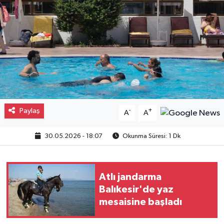
Gayrimenkul
Spor
Eğitim
Paylaş
-
+
A
A
30.05.2026 - 18:07
Okunma Süresi: 1 Dk
Atlı jandarma
Balıkesir'de yaz
mesaisine başladı