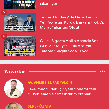
çıkarılıyor
5
Tekfen Holding'de Devir Teslim:
Yeni Yönetim Kurulu Başkanı Prof. Dr.
Murat Yalçıntaş Oldu!
6
Quick Sigorta Halka Arzında Son
Gün: 3,7 Milyar TL’lik Arz İçin
Talepler Bugün Sona Eriyor
Yazarlar
AV. AHMET BURAK YALÇIN
IBAN mağdurları için yeni dönem! Yeni
düzenleme ve ceza indirim oranları
ŞEREF ÖZATA