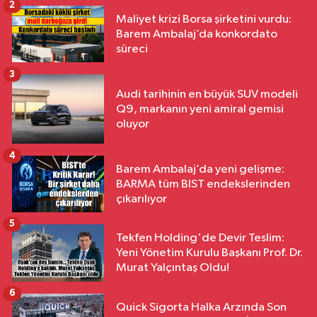
2
Maliyet krizi Borsa şirketini vurdu:
Barem Ambalaj’da konkordato
süreci
3
Audi tarihinin en büyük SUV modeli
Q9, markanın yeni amiral gemisi
oluyor
4
Barem Ambalaj’da yeni gelişme:
BARMA tüm BIST endekslerinden
çıkarılıyor
5
Tekfen Holding'de Devir Teslim:
Yeni Yönetim Kurulu Başkanı Prof. Dr.
Murat Yalçıntaş Oldu!
6
Quick Sigorta Halka Arzında Son