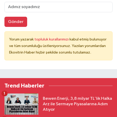
Gönder
Yorum yazarak
topluluk kurallarımızı
kabul etmiş bulunuyor
ve tüm sorumluluğu üstleniyorsunuz. Yazılan yorumlardan
Ekovitrin Haber hiçbir şekilde sorumlu tutulamaz.
Trend Haberler
1
Bewen Enerji, 3,8 milyar TL'lik Halka
Arz ile Sermaye Piyasalarına Adım
Atıyor