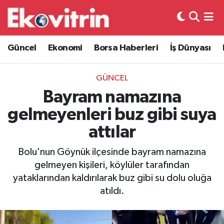
Güncel
Hava Durumu
Güncel
Ekonomi
Borsa Haberleri
İş Dünyası
Ekonomi
Trafik Durumu
GÜNCEL
Borsa Haberleri
Süper Lig Puan Durumu ve Fikstür
Bayram namazına
gelmeyenleri buz gibi suya
İş Dünyası
Tüm Manşetler
attılar
Lojistik
Son Dakika Haberleri
Bolu'nun Göynük ilçesinde bayram namazına
gelmeyen kişileri, köylüler tarafından
Otovitrin
Haber Arşivi
yataklarından kaldırılarak buz gibi su dolu oluğa
atıldı.
Asayiş
Magazin