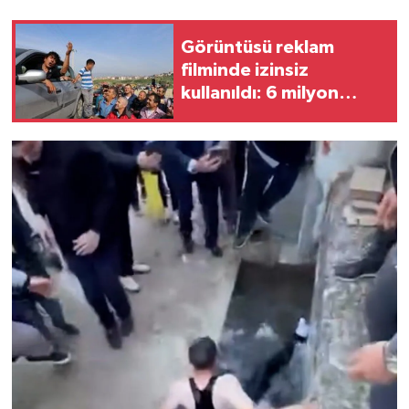
Görüntüsü reklam
filminde izinsiz
kullanıldı: 6 milyon
TL'lik tazminat davası
açtı