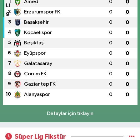
1
Amed
0
0
2
Erzurumspor FK
0
0
3
Başakşehir
0
0
4
Kocaelispor
0
0
5
Beşiktaş
0
0
6
Eyüpspor
0
0
7
Galatasaray
0
0
8
Çorum FK
0
0
9
Gaziantep FK
0
0
10
Alanyaspor
0
0
Detaylar için tıklayın
Süper Lig Fikstür