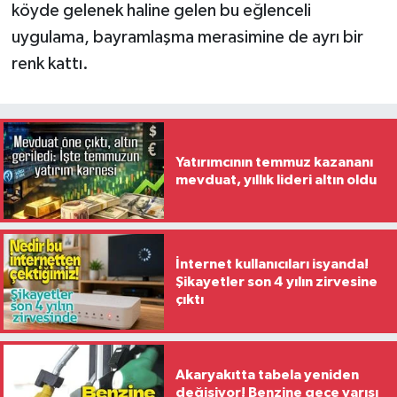
köyde gelenek haline gelen bu eğlenceli
uygulama, bayramlaşma merasimine de ayrı bir
renk kattı.
Yatırımcının temmuz kazananı
mevduat, yıllık lideri altın oldu
İnternet kullanıcıları isyanda!
Şikayetler son 4 yılın zirvesine
çıktı
Akaryakıtta tabela yeniden
değişiyor! Benzine gece yarısı