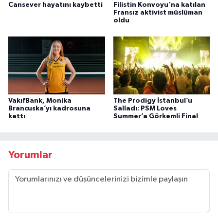
Cansever hayatını kaybetti
Filistin Konvoyu'na katılan
Fransız aktivist müslüman
oldu
VakıfBank, Monika
The Prodigy İstanbul’u
Brancuska’yı kadrosuna
Salladı: PSM Loves
kattı
Summer’a Görkemli Final
Yorumlar