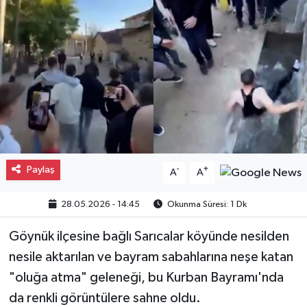
Gayrimenkul
Spor
Eğitim
Paylaş
-
+
A
A
28.05.2026 - 14:45
Okunma Süresi: 1 Dk
Göynük ilçesine bağlı Sarıcalar köyünde nesilden
nesile aktarılan ve bayram sabahlarına neşe katan
"oluğa atma" geleneği, bu Kurban Bayramı'nda
da renkli görüntülere sahne oldu.