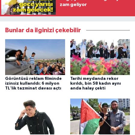
zam geliyor
Bunlar da ilginizi çekebilir
Görüntüsü reklam filminde
Tarihi meydanda rekor
izinsiz kullanıldı: 6 milyon
kırıldı, bin 58 kadın aynı
TL'lik tazminat davası açtı
anda halay çekti