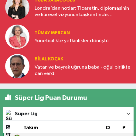
TUBA SARAÇOĞLU
Londra’dan notlar: Ticaretin, diplomasinin
ve küresel vizyonun başkentinde
Türkiye’nin yükselen gücü
TÜMAY MERCAN
Yöneticilikte yetkinlikler dönüştü
BILAL KOÇAK
Vatan ve bayrak uğruna baba - oğul birlikte
can verdi
Süper Lig Puan Durumu
Süper Lig
#
Takım
O
P