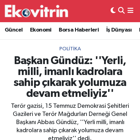
Güncel
Hava Durumu
Güncel
Ekonomi
Borsa Haberleri
İş Dünyası
Ekonomi
Trafik Durumu
POLITIKA
Borsa Haberleri
Süper Lig Puan Durumu ve Fikstür
Başkan Gündüz: ''Yerli,
milli, imanlı kadrolara
İş Dünyası
Tüm Manşetler
sahip çıkarak yolumuza
Lojistik
Son Dakika Haberleri
devam etmeliyiz''
Otovitrin
Haber Arşivi
Terör gazisi, 15 Temmuz Demokrasi Şehitleri
Gazileri ve Terör Mağdurları Derneği Genel
Asayiş
Başkanı Abbas Gündüz, ''Yerli milli, imanlı
kadrolara sahip çıkarak yolumuza devam
Magazin
etmeliyiz'' dedi.