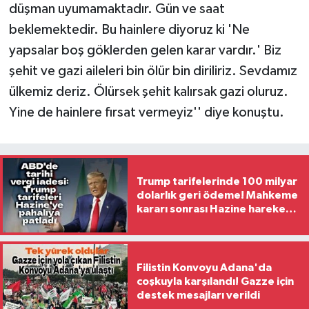
düşman uyumamaktadır. Gün ve saat
beklemektedir. Bu hainlere diyoruz ki 'Ne
yapsalar boş göklerden gelen karar vardır.' Biz
şehit ve gazi aileleri bin ölür bin diriliriz. Sevdamız
ülkemiz deriz. Ölürsek şehit kalırsak gazi oluruz.
Yine de hainlere fırsat vermeyiz'' diye konuştu.
Trump tarifelerinde 100 milyar
dolarlık geri ödeme! Mahkeme
kararı sonrası Hazine harekete
geçti
Filistin Konvoyu Adana'da
coşkuyla karşılandı! Gazze için
destek mesajları verildi