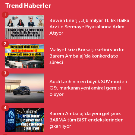
Trend Haberler
1
Bewen Enerji, 3,8 milyar TL'lik Halka
Arz ile Sermaye Piyasalarına Adım
Atıyor
2
Maliyet krizi Borsa şirketini vurdu:
Barem Ambalaj’da konkordato
süreci
3
Audi tarihinin en büyük SUV modeli
Q9, markanın yeni amiral gemisi
oluyor
4
Barem Ambalaj’da yeni gelişme:
BARMA tüm BIST endekslerinden
çıkarılıyor