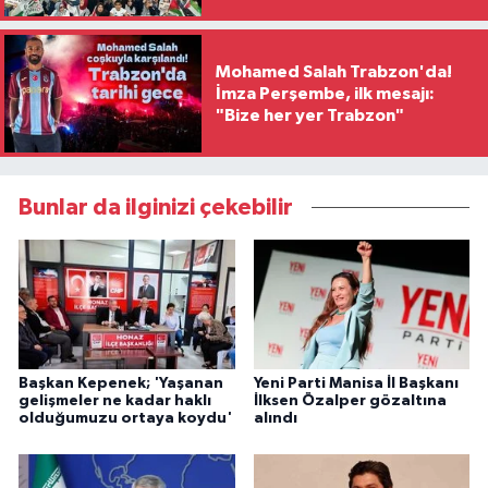
Mohamed Salah Trabzon'da!
İmza Perşembe, ilk mesajı:
"Bize her yer Trabzon"
Bunlar da ilginizi çekebilir
Başkan Kepenek; 'Yaşanan
Yeni Parti Manisa İl Başkanı
gelişmeler ne kadar haklı
İlksen Özalper gözaltına
olduğumuzu ortaya koydu'
alındı