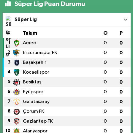
Süper Lig Puan Durumu
Süper Lig
#
Takım
O
P
1
Amed
0
0
2
Erzurumspor FK
0
0
3
Başakşehir
0
0
4
Kocaelispor
0
0
5
Beşiktaş
0
0
6
Eyüpspor
0
0
7
Galatasaray
0
0
8
Çorum FK
0
0
9
Gaziantep FK
0
0
10
Alanyaspor
0
0