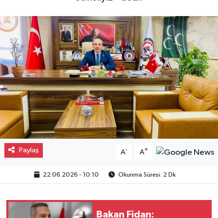
Gayrimenkul
Spor
Eğitim
Paylaş
-
+
A
A
22.06.2026 - 10:10
Okunma Süresi: 2 Dk
Bakan Fidan: