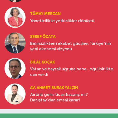
Türkiye’nin yükselen gücü
TÜMAY MERCAN
Yöneticilikte yetkinlikler dönüştü
ŞEREF ÖZATA
Belirsizlikten rekabet gücüne: Türkiye'nin
yeni ekonomi vizyonu
BILAL KOÇAK
Vatan ve bayrak uğruna baba - oğul birlikte
can verdi
AV. AHMET BURAK YALÇIN
Airbnb geliri ticari kazanç mı?
Danıştay’dan emsal karar!