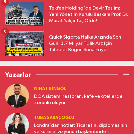
5
Tekfen Holding'de Devir Teslim:
Yeni Yönetim Kurulu Başkanı Prof. Dr.
Murat Yalçıntaş Oldu!
6
Quick Sigorta Halka Arzında Son
Gün: 3,7 Milyar TL’lik Arz İçin
Talepler Bugün Sona Eriyor
Yazarlar
NIHAT BINGÖL
DOA sistemi restoran, kafe ve otellerde
zorunlu oluyor
TUBA SARAÇOĞLU
Londra’dan notlar: Ticaretin, diplomasinin
ve küresel vizyonun başkentinde