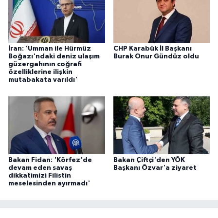
İran: 'Umman ile Hürmüz
CHP Karabük İl Başkanı
Boğazı'ndaki deniz ulaşım
Burak Onur Gündüz oldu
güzergahının coğrafi
özelliklerine ilişkin
mutabakata varıldı'
Bakan Fidan: 'Körfez'de
Bakan Çiftçi'den YÖK
devam eden savaş
Başkanı Özvar'a ziyaret
dikkatimizi Filistin
meselesinden ayırmadı'