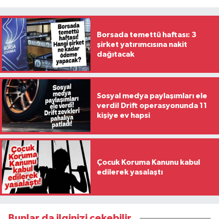
Borsada temettü haftası: 3
şirket yatırımcısına nakit
dağıtacak
Sosyal medya paylaşımları ele
verdi! Drift operasyonunda 11
kişiye ev hapsi
Çocuk Koruma Kanunu kabul
edilerek yasalaştı
Bunlar da ilginizi çekebilir