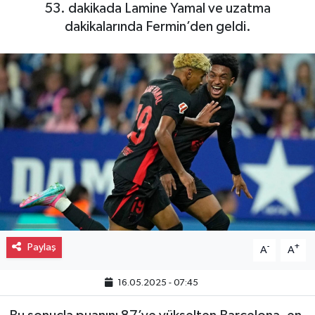
53. dakikada Lamine Yamal ve uzatma
Gayrimenkul
dakikalarında Fermin’den geldi.
Spor
Eğitim
Paylaş
-
+
A
A
16.05.2025 - 07:45