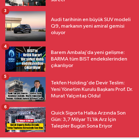
3
Audi tarihinin en büyük SUV modeli
Q9, markanın yeni amiral gemisi
oluyor
4
Barem Ambalaj’da yeni gelişme:
BARMA tüm BIST endekslerinden
çıkarılıyor
5
Tekfen Holding'de Devir Teslim:
Yeni Yönetim Kurulu Başkanı Prof. Dr.
Murat Yalçıntaş Oldu!
6
Quick Sigorta Halka Arzında Son
Gün: 3,7 Milyar TL’lik Arz İçin
Talepler Bugün Sona Eriyor