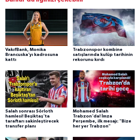
VakıfBank, Monika
Trabzonspor kombine
Brancuska’yı kadrosuna
satışlarında kulüp tarihinin
kattı
rekorunu kırdı
Salah sonrası Sörloth
Mohamed Salah
hamlesi! Beşiktaş'ta
Trabzon'da! İmza
taraftarı sakinleştirecek
Perşembe, ilk mesajı: "Bize
transfer planı
her yer Trabzon"