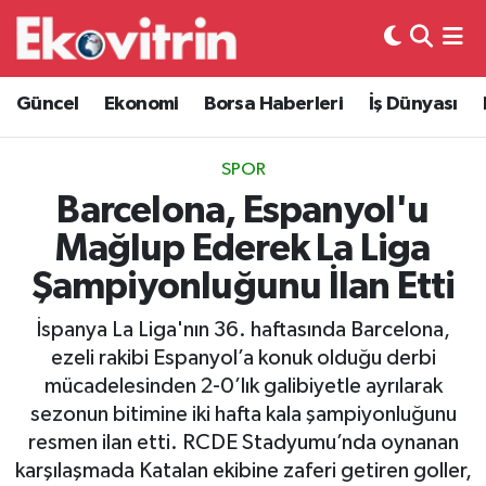
Güncel
Hava Durumu
Güncel
Ekonomi
Borsa Haberleri
İş Dünyası
Ekonomi
Trafik Durumu
SPOR
Borsa Haberleri
Süper Lig Puan Durumu ve Fikstür
Barcelona, Espanyol'u
Mağlup Ederek La Liga
İş Dünyası
Tüm Manşetler
Şampiyonluğunu İlan Etti
Lojistik
Son Dakika Haberleri
İspanya La Liga'nın 36. haftasında Barcelona,
ezeli rakibi Espanyol’a konuk olduğu derbi
Otovitrin
Haber Arşivi
mücadelesinden 2-0’lık galibiyetle ayrılarak
sezonun bitimine iki hafta kala şampiyonluğunu
Asayiş
resmen ilan etti. RCDE Stadyumu’nda oynanan
karşılaşmada Katalan ekibine zaferi getiren goller,
Magazin