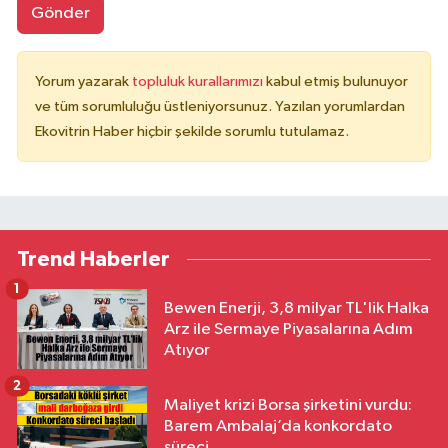
Gönder
Yorum yazarak
topluluk kurallarımızı
kabul etmiş bulunuyor
ve tüm sorumluluğu üstleniyorsunuz. Yazılan yorumlardan
Ekovitrin Haber hiçbir şekilde sorumlu tutulamaz.
Trend Haberler
1
Bewen Enerji, 3,8 milyar TL'lik Halka
Arz ile Sermaye Piyasalarına Adım
Atıyor
2
Maliyet krizi Borsa şirketini vurdu:
Barem Ambalaj’da konkordato
süreci