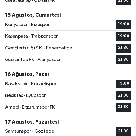
Galatasaray - Çorum FK
21:30
15 Ağustos, Cumartesi
Konyaspor - Rizespor
19:00
Kasımpaşa - Trabzonspor
19:00
Gençlerbirliği S.K. - Fenerbahçe
21:30
Gaziantep FK - Alanyaspor
21:30
16 Ağustos, Pazar
Başakşehir - Kocaelispor
19:00
Beşiktaş - Eyüpspor
21:30
Amed - Erzurumspor FK
21:30
17 Ağustos, Pazartesi
Samsunspor - Göztepe
21:30