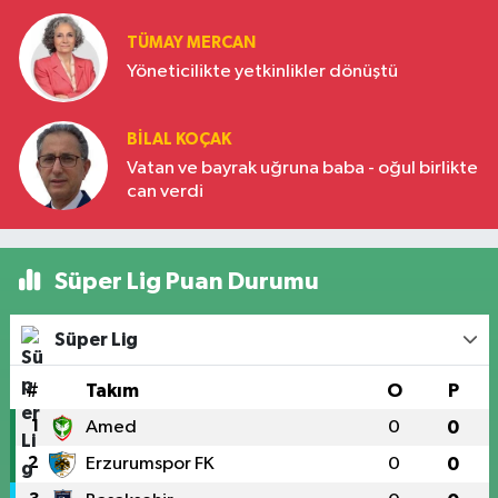
TÜMAY MERCAN
Yöneticilikte yetkinlikler dönüştü
BILAL KOÇAK
Vatan ve bayrak uğruna baba - oğul birlikte
can verdi
Süper Lig Puan Durumu
Süper Lig
#
Takım
O
P
1
Amed
0
0
2
Erzurumspor FK
0
0