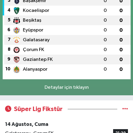
3
Başakşehir
0
0
4
Kocaelispor
0
0
5
Beşiktaş
0
0
6
Eyüpspor
0
0
7
Galatasaray
0
0
8
Çorum FK
0
0
9
Gaziantep FK
0
0
10
Alanyaspor
0
0
Detaylar için tıklayın
Süper Lig Fikstür
14 Ağustos, Cuma