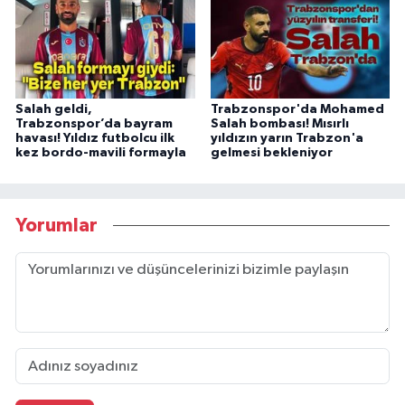
Salah geldi,
Trabzonspor'da Mohamed
Trabzonspor’da bayram
Salah bombası! Mısırlı
havası! Yıldız futbolcu ilk
yıldızın yarın Trabzon'a
kez bordo-mavili formayla
gelmesi bekleniyor
Yorumlar