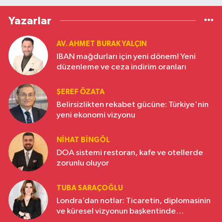
Yazarlar
AV. AHMET BURAK YALÇIN
IBAN mağdurları için yeni dönem! Yeni
düzenleme ve ceza indirim oranları
ŞEREF ÖZATA
Belirsizlikten rekabet gücüne: Türkiye'nin
yeni ekonomi vizyonu
NIHAT BINGÖL
DOA sistemi restoran, kafe ve otellerde
zorunlu oluyor
TUBA SARAÇOĞLU
Londra’dan notlar: Ticaretin, diplomasinin
ve küresel vizyonun başkentinde
Türkiye’nin yükselen gücü