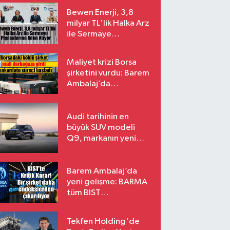
Bewen Enerji, 3,8
milyar TL'lik Halka Arz
ile Sermaye
Piyasalarına Adım
Atıyor
Maliyet krizi Borsa
şirketini vurdu: Barem
Ambalaj’da
konkordato süreci
Audi tarihinin en
büyük SUV modeli
Q9, markanın yeni
amiral gemisi oluyor
Barem Ambalaj’da
yeni gelişme: BARMA
tüm BIST
endekslerinden
çıkarılıyor
Tekfen Holding'de