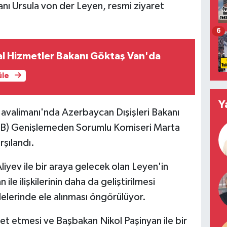
nı Ursula von der Leyen, resmi ziyaret
6
al Hizmetler Bakanı Göktaş Van'da
üle
Y
Havalimanı'nda Azerbaycan Dışişleri Bakanı
AB) Genişlemeden Sorumlu Komiseri Marta
rşılandı.
yev ile bir araya gelecek olan Leyen'in
e ilişkilerinin daha da geliştirilmesi
lelerinde ele alınması öngörülüyor.
ret etmesi ve Başbakan Nikol Paşinyan ile bir