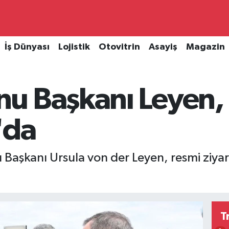
İş Dünyası
Lojistik
Otovitrin
Asayiş
Magazin
u Başkanı Leyen,
'da
u Başkanı Ursula von der Leyen, resmi ziy
T