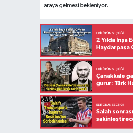
araya gelmesi bekleniyor.
EDITÖRÜN SEÇTIĞI
2 Yılda İnşa 
Haydarpaşa G
EDITÖRÜN SEÇTIĞI
Çanakkale ga
gurur: Türk H
EDITÖRÜN SEÇTIĞI
Salah sonrası
sakinleştirec