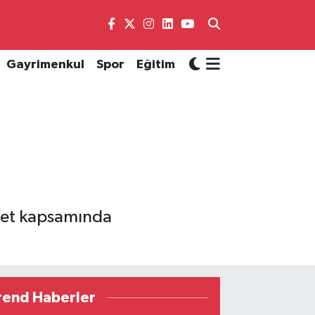
Gayrimenkul
Spor
Eğitim
aret kapsamında
rend Haberler