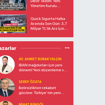
Devir Teslim: Yeni
Yönetim Kurulu
Başkanı Prof. Dr. Murat
Yalçıntaş Oldu!
Quick Sigorta Halka
Arzında Son Gün: 3,7
Milyar TL’lik Arz İçin
Talepler Bugün Sona
Eriyor
azarlar
AV. AHMET BURAK YALÇIN
IBAN mağdurları için yeni
dönem! Yeni düzenleme ve
ceza indirim oranları
ŞEREF ÖZATA
Belirsizlikten rekabet
gücüne: Türkiye'nin yeni
ekonomi vizyonu
NIHAT BINGÖL