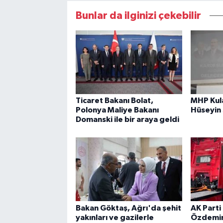
Bunlar da ilginizi çekebilir
Ticaret Bakanı Bolat,
MHP Kula
Polonya Maliye Bakanı
Hüseyin
Domanski ile bir araya geldi
Bakan Göktaş, Ağrı'da şehit
AK Parti 
yakınları ve gazilerle
Özdemir: