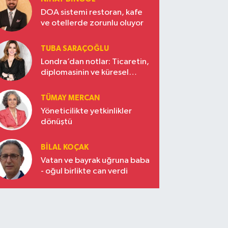
DOA sistemi restoran, kafe
ve otellerde zorunlu oluyor
TUBA SARAÇOĞLU
Londra’dan notlar: Ticaretin,
diplomasinin ve küresel
vizyonun başkentinde
Türkiye’nin yükselen gücü
TÜMAY MERCAN
Yöneticilikte yetkinlikler
dönüştü
BILAL KOÇAK
Vatan ve bayrak uğruna baba
- oğul birlikte can verdi