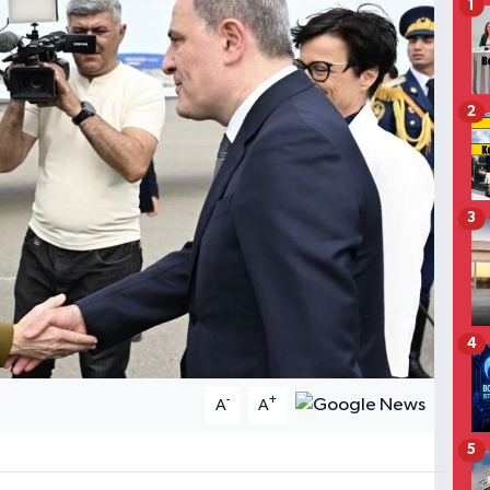
1
2
3
4
-
+
A
A
5