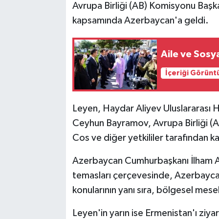
Avrupa Birliği (AB) Komisyonu Başka
kapsamında Azerbaycan'a geldi.
Aile ve Sosy
İçeriği Görünt
Leyen, Haydar Aliyev Uluslararası 
Ceyhun Bayramov, Avrupa Birliği (
Cos ve diğer yetkililer tarafından ka
Azerbaycan Cumhurbaşkanı İlham Ali
temasları çerçevesinde, Azerbaycan il
konularının yanı sıra, bölgesel mese
Leyen'in yarın ise Ermenistan'ı ziya