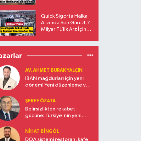
Başkanı Prof. Dr. Murat
Yalçıntaş Oldu!
Quick Sigorta Halka
Arzında Son Gün: 3,7
Milyar TL’lik Arz İçin
Talepler Bugün Sona
Eriyor
azarlar
AV. AHMET BURAK YALÇIN
IBAN mağdurları için yeni
dönem! Yeni düzenleme ve
ceza indirim oranları
ŞEREF ÖZATA
Belirsizlikten rekabet
gücüne: Türkiye'nin yeni
ekonomi vizyonu
NIHAT BINGÖL
DOA sistemi restoran, kafe