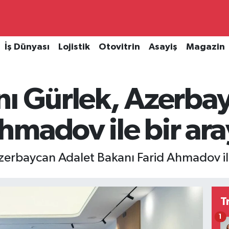
İş Dünyası
Lojistik
Otovitrin
Asayiş
Magazin
ı Gürlek, Azerbay
madov ile bir ara
zerbaycan Adalet Bakanı Farid Ahmadov ile
T
1