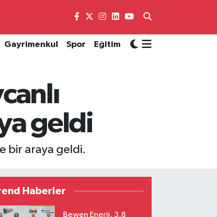
Gayrimenkul
Spor
Eğitim
canlı
ya geldi
 bir araya geldi.
rend Haberler
Bewen Enerji, 3,8