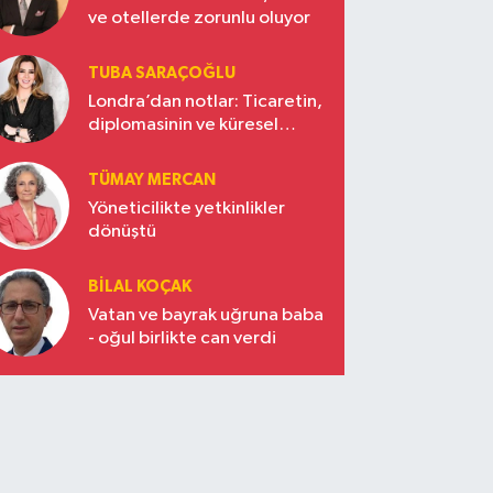
ve otellerde zorunlu oluyor
TUBA SARAÇOĞLU
Londra’dan notlar: Ticaretin,
diplomasinin ve küresel
vizyonun başkentinde
Türkiye’nin yükselen gücü
TÜMAY MERCAN
Yöneticilikte yetkinlikler
dönüştü
BILAL KOÇAK
Vatan ve bayrak uğruna baba
- oğul birlikte can verdi