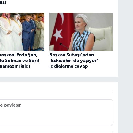
ışı'
aşkanı Erdoğan,
Başkan Subaşı'ndan
e Selman ve Şerif
'Eskişehir'de yaşıyor'
namazını kıldı
iddialarına cevap