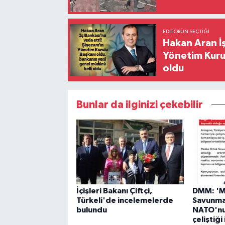
EDITÖRÜN SEÇTIĞI
Hakan Aran İş
Yönetim Kurul
oldu
Bunlar da ilginizi çekebilir
İçişleri Bakanı Çiftçi,
DMM: 'M
Türkeli'de incelemelerde
Savunma
bulundu
NATO'nu
çeliştiğ