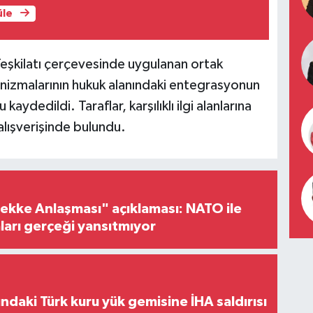
üle
eşkilatı çerçevesinde uygulanan ortak
ekanizmalarının hukuk alanındaki entegrasyonun
ydedildi. Taraflar, karşılıklı ilgi alanlarına
alışverişinde bulundu.
ke Anlaşması" açıklaması: NATO ile
iaları gerçeği yansıtmıyor
ındaki Türk kuru yük gemisine İHA saldırısı