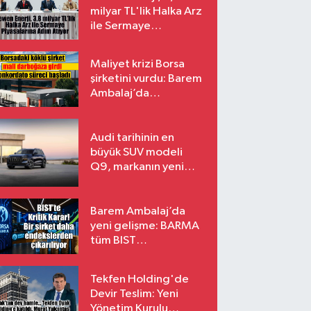
milyar TL'lik Halka Arz
ile Sermaye
Piyasalarına Adım
Atıyor
Maliyet krizi Borsa
şirketini vurdu: Barem
Ambalaj’da
konkordato süreci
Audi tarihinin en
büyük SUV modeli
Q9, markanın yeni
amiral gemisi oluyor
Barem Ambalaj’da
yeni gelişme: BARMA
tüm BIST
endekslerinden
çıkarılıyor
Tekfen Holding'de
Devir Teslim: Yeni
Yönetim Kurulu