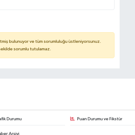
tmiş bulunuyor ve tüm sorumluluğu üstleniyorsunuz.
 şekilde sorumlu tutulamaz.
afik Durumu
Puan Durumu ve Fikstür
ber Arşivi