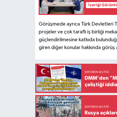
İçeriği Görünt
Görüşmede ayrıca Türk Devletleri T
projeler ve çok taraflı iş birliği m
güçlendirilmesine katkıda bulunduğu ka
giren diğer konular hakkında görüş 
EDITÖRÜN SEÇTIĞI
DMM'den "Mek
çeliştiği idd
EDITÖRÜN SEÇTIĞI
Rusya açıklar