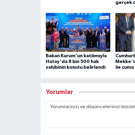
gerçek d
Bakan Kurum'un katılımıyla
Cumhurb
Hatay'da 8 bin 500 hak
Mekke'd
sahibinin konutu belirlendi
ile cuma 
Yorumlar