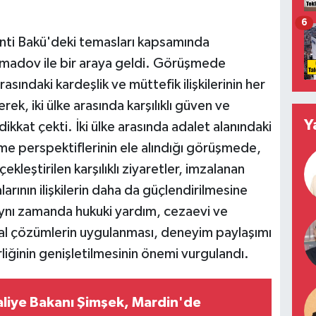
6
nti Bakü'deki temasları kapsamında
madov ile bir araya geldi. Görüşmede
ndaki kardeşlik ve müttefik ilişkilerinin her
rek, iki ülke arasında karşılıklı güven ve
Y
ikkat çekti. İki ülke arasında adalet alanındaki
şme perspektiflerinin ele alındığı görüşmede,
ekleştirilen karşılıklı ziyaretler, imzalanan
ının ilişkilerin daha da güçlendirilmesine
Aynı zamanda hukuki yardım, cezaevi ve
jital çözümlerin uygulanması, deneyim paylaşımı
rliğinin genişletilmesinin önemi vurgulandı.
liye Bakanı Şimşek, Mardin'de