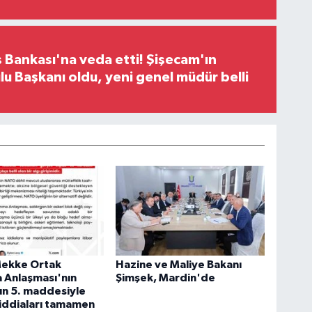
 Bankası'na veda etti! Şişecam'ın
u Başkanı oldu, yeni genel müdür belli
ekke Ortak
Hazine ve Maliye Bakanı
 Anlaşması'nın
Şimşek, Mardin'de
n 5. maddesiyle
i iddiaları tamamen