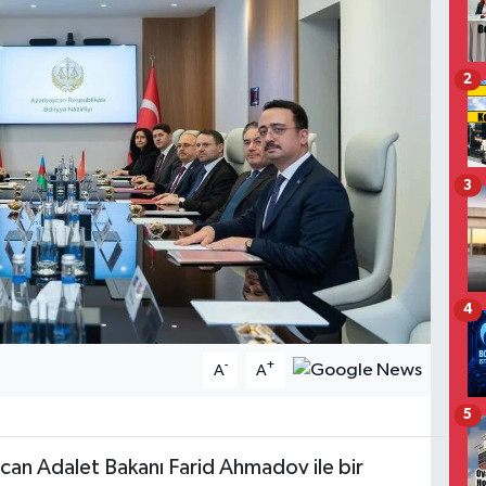
2
3
4
-
+
A
A
5
can Adalet Bakanı Farid Ahmadov ile bir