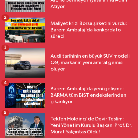
Arz ile Sermaye Piyasalarına Adım
Atıyor
2
Maliyet krizi Borsa şirketini vurdu:
Barem Ambalaj’da konkordato
süreci
3
Audi tarihinin en büyük SUV modeli
Q9, markanın yeni amiral gemisi
oluyor
4
Barem Ambalaj’da yeni gelişme:
BARMA tüm BIST endekslerinden
çıkarılıyor
5
Tekfen Holding'de Devir Teslim:
Yeni Yönetim Kurulu Başkanı Prof. Dr.
Murat Yalçıntaş Oldu!