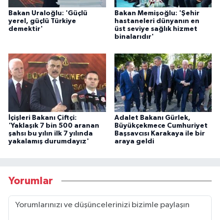
Bakan Uraloğlu: 'Güçlü
Bakan Memişoğlu: 'Şehir
yerel, güçlü Türkiye
hastaneleri dünyanın en
demektir'
üst seviye sağlık hizmet
binalarıdır'
İçişleri Bakanı Çiftçi:
Adalet Bakanı Gürlek,
'Yaklaşık 7 bin 500 aranan
Büyükçekmece Cumhuriyet
şahsı bu yılın ilk 7 yılında
Başsavcısı Karakaya ile bir
yakalamış durumdayız'
araya geldi
Yorumlar