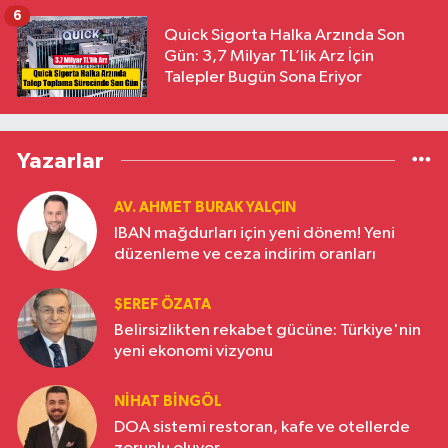
6
Quick Sigorta Halka Arzında Son
Gün: 3,7 Milyar TL’lik Arz İçin
Talepler Bugün Sona Eriyor
Yazarlar
AV. AHMET BURAK YALÇIN
IBAN mağdurları için yeni dönem! Yeni
düzenleme ve ceza indirim oranları
ŞEREF ÖZATA
Belirsizlikten rekabet gücüne: Türkiye'nin
yeni ekonomi vizyonu
NIHAT BINGÖL
DOA sistemi restoran, kafe ve otellerde