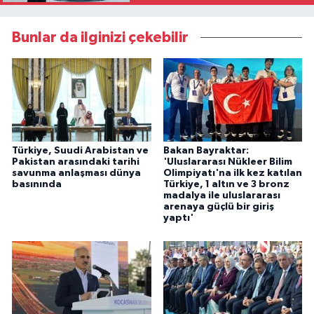
Bunlar da ilginizi çekebilir
Türkiye, Suudi Arabistan ve
Bakan Bayraktar:
Pakistan arasındaki tarihi
'Uluslararası Nükleer Bilim
savunma anlaşması dünya
Olimpiyatı'na ilk kez katılan
basınında
Türkiye, 1 altın ve 3 bronz
madalya ile uluslararası
arenaya güçlü bir giriş
yaptı'