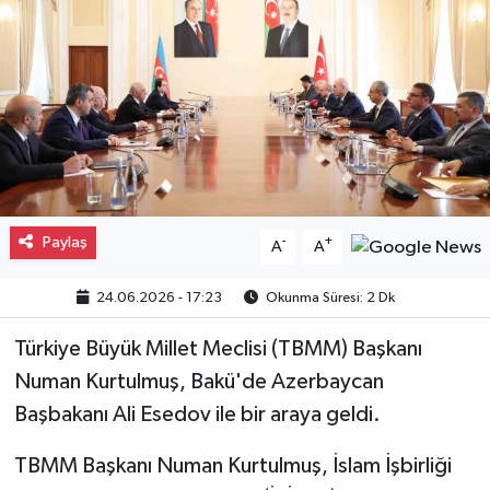
Gayrimenkul
Spor
Eğitim
Paylaş
-
+
A
A
24.06.2026 - 17:23
Okunma Süresi: 2 Dk
Türkiye Büyük Millet Meclisi (TBMM) Başkanı
Numan Kurtulmuş, Bakü'de Azerbaycan
Başbakanı Ali Esedov ile bir araya geldi.
TBMM Başkanı Numan Kurtulmuş, İslam İşbirliği