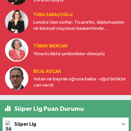
zorunlu oluyor
TUBA SARAÇOĞLU
Londra’dan notlar: Ticaretin, diplomasinin
ve küresel vizyonun başkentinde
Türkiye’nin yükselen gücü
TÜMAY MERCAN
Yöneticilikte yetkinlikler dönüştü
BILAL KOÇAK
Vatan ve bayrak uğruna baba - oğul birlikte
can verdi
Süper Lig Puan Durumu
Süper Lig