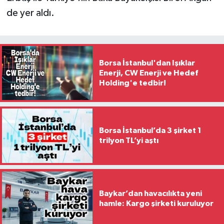
de yer aldı.
Borsa İstanbul'dan Işıklar
Enerji, CW Enerji ve Hedef
Holding'e tedbir!
Borsa İstanbul’da 3 şirket 1
trilyon TL’yi aştı
Baykar’dan havacılıkta yeni
hamle: Kargo şirketi kuruluyor