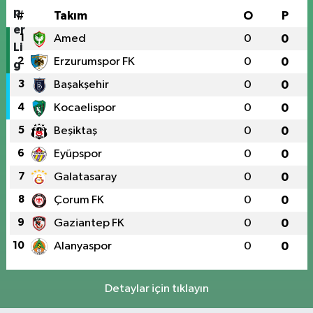
#
Takım
O
P
1
Amed
0
0
2
Erzurumspor FK
0
0
3
Başakşehir
0
0
4
Kocaelispor
0
0
5
Beşiktaş
0
0
6
Eyüpspor
0
0
7
Galatasaray
0
0
8
Çorum FK
0
0
9
Gaziantep FK
0
0
10
Alanyaspor
0
0
Detaylar için tıklayın