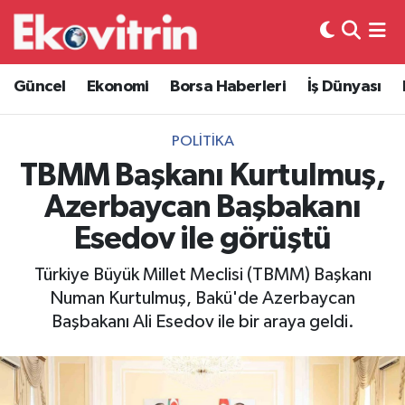
Güncel
Hava Durumu
Güncel
Ekonomi
Borsa Haberleri
İş Dünyası
Ekonomi
Trafik Durumu
POLITIKA
Borsa Haberleri
Süper Lig Puan Durumu ve Fikstür
TBMM Başkanı Kurtulmuş,
Azerbaycan Başbakanı
İş Dünyası
Tüm Manşetler
Esedov ile görüştü
Lojistik
Son Dakika Haberleri
Türkiye Büyük Millet Meclisi (TBMM) Başkanı
Numan Kurtulmuş, Bakü'de Azerbaycan
Otovitrin
Haber Arşivi
Başbakanı Ali Esedov ile bir araya geldi.
Asayiş
Magazin