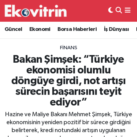
Güncel
Hava Durumu
Güncel
Ekonomi
Borsa Haberleri
İş Dünyası
Ekonomi
Trafik Durumu
FINANS
Borsa Haberleri
Süper Lig Puan Durumu ve Fikstür
Bakan Şimşek: “Türkiye
ekonomisi olumlu
İş Dünyası
Tüm Manşetler
döngüye girdi, not artışı
Lojistik
Son Dakika Haberleri
sürecin başarısını teyit
ediyor”
Otovitrin
Haber Arşivi
Hazine ve Maliye Bakanı Mehmet Şimşek, Türkiye
Asayiş
ekonomisinin yeniden pozitif bir sürece girdiğini
belirterek, kredi notundaki artışın uygulanan
Magazin