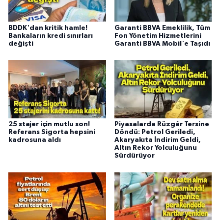
BDDK'dan kritik hamle!
Garanti BBVA Emeklilik, Tüm
Bankaların kredi sınırları
Fon Yönetim Hizmetlerini
değişti
Garanti BBVA Mobil'e Taşıdı
25 stajer için mutlu son!
Piyasalarda Rüzgâr Tersine
Referans Sigorta hepsini
Döndü: Petrol Geriledi,
kadrosuna aldı
Akaryakıta İndirim Geldi,
Altın Rekor Yolculuğunu
Sürdürüyor