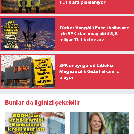
TL’lik arz planlanıyor
Türker Vangölü Enerji halka arz
için SPK’dan onay aldı! 8,8
milyar TL’lik dev arz
SPK onayı geldi! Çitlekçi
Mağazacılık Gıda halka arz
oluyor
Bunlar da ilginizi çekebilir