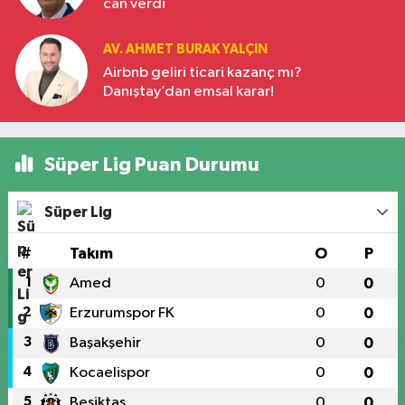
can verdi
AV. AHMET BURAK YALÇIN
Airbnb geliri ticari kazanç mı?
Danıştay’dan emsal karar!
Süper Lig Puan Durumu
Süper Lig
#
Takım
O
P
1
Amed
0
0
2
Erzurumspor FK
0
0
3
Başakşehir
0
0
4
Kocaelispor
0
0
5
Beşiktaş
0
0