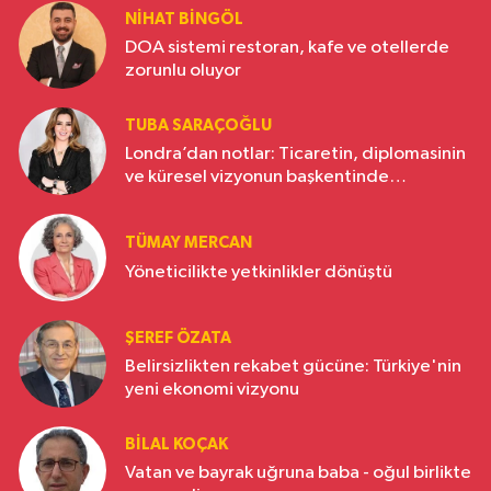
NIHAT BINGÖL
DOA sistemi restoran, kafe ve otellerde
zorunlu oluyor
TUBA SARAÇOĞLU
Londra’dan notlar: Ticaretin, diplomasinin
ve küresel vizyonun başkentinde
Türkiye’nin yükselen gücü
TÜMAY MERCAN
Yöneticilikte yetkinlikler dönüştü
ŞEREF ÖZATA
Belirsizlikten rekabet gücüne: Türkiye'nin
yeni ekonomi vizyonu
BILAL KOÇAK
Vatan ve bayrak uğruna baba - oğul birlikte