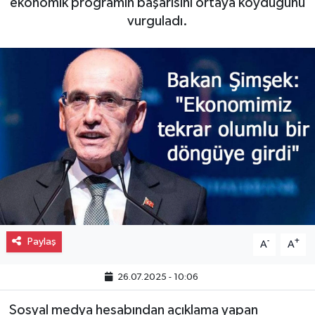
ekonomik programın başarısını ortaya koyduğunu
vurguladı.
Gayrimenkul
Spor
Eğitim
Paylaş
-
+
A
A
26.07.2025 - 10:06
Sosyal medya hesabından açıklama yapan