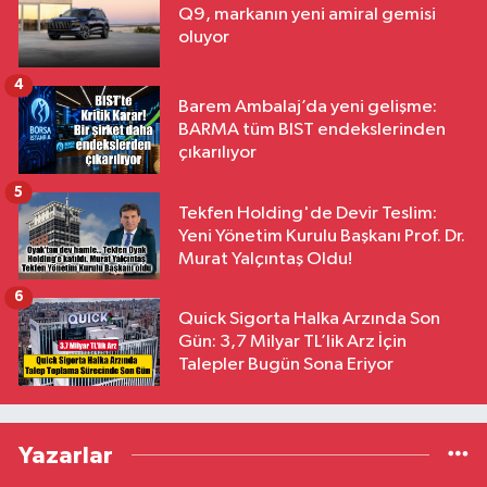
Q9, markanın yeni amiral gemisi
oluyor
4
Barem Ambalaj’da yeni gelişme:
BARMA tüm BIST endekslerinden
çıkarılıyor
5
Tekfen Holding'de Devir Teslim:
Yeni Yönetim Kurulu Başkanı Prof. Dr.
Murat Yalçıntaş Oldu!
6
Quick Sigorta Halka Arzında Son
Gün: 3,7 Milyar TL’lik Arz İçin
Talepler Bugün Sona Eriyor
Yazarlar