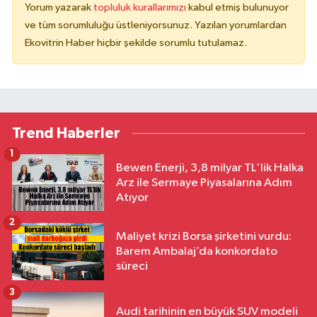
Yorum yazarak
topluluk kurallarımızı
kabul etmiş bulunuyor
ve tüm sorumluluğu üstleniyorsunuz. Yazılan yorumlardan
Ekovitrin Haber hiçbir şekilde sorumlu tutulamaz.
Trend Haberler
1
Bewen Enerji, 3,8 milyar TL'lik Halka
Arz ile Sermaye Piyasalarına Adım
Atıyor
2
Maliyet krizi Borsa şirketini vurdu:
Barem Ambalaj’da konkordato
süreci
3
Audi tarihinin en büyük SUV modeli