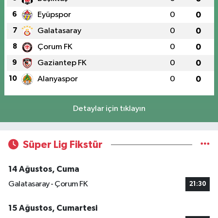
6
Eyüpspor
0
0
7
Galatasaray
0
0
8
Çorum FK
0
0
9
Gaziantep FK
0
0
10
Alanyaspor
0
0
Detaylar için tıklayın
Süper Lig Fikstür
14 Ağustos, Cuma
Galatasaray - Çorum FK
21:30
15 Ağustos, Cumartesi