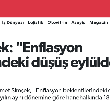
İş Dünyası
Lojistik
Otovitrin
Asayiş
Magazin
k: "Enflasyon
indeki düşüş eylül
et Şimşek, "Enflasyon beklentilerindeki 
n yılın aynı dönemine göre hanehalkında 18