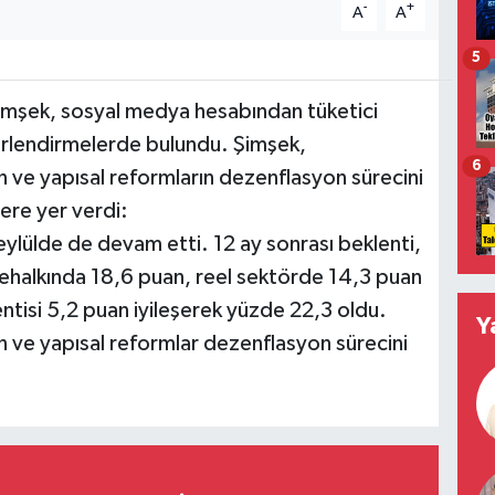
-
+
A
A
5
mşek, sosyal medya hesabından tüketici
ğerlendirmelerde bulundu. Şimşek,
6
lin ve yapısal reformların dezenflasyon sürecini
ere yer verdi:
eylülde de devam etti. 12 ay sonrası beklenti,
ehalkında 18,6 puan, reel sektörde 14,3 puan
lentisi 5,2 puan iyileşerek yüzde 22,3 oldu.
Y
lin ve yapısal reformlar dezenflasyon sürecini