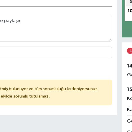
1
1
Ga
tmiş bulunuyor ve tüm sorumluluğu üstleniyorsunuz.
1
 şekilde sorumlu tutulamaz.
Ko
Ka
Ge