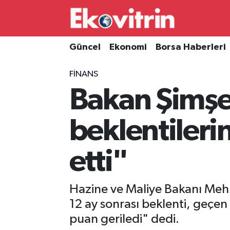
Güncel
Hava Durumu
Güncel
Ekonomi
Borsa Haberleri
Ekonomi
Trafik Durumu
FINANS
Bakan Şimşe
Borsa Haberleri
Süper Lig Puan Durumu ve Fikstür
İş Dünyası
Tüm Manşetler
beklentiler
Lojistik
Son Dakika Haberleri
etti"
Otovitrin
Haber Arşivi
Hazine ve Maliye Bakanı Mehm
Asayiş
12 ay sonrası beklenti, geçe
puan geriledi" dedi.
Magazin