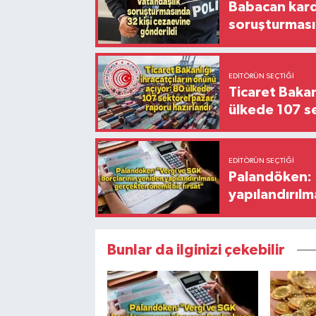
Babacan karde
soruşturması
EDITÖRÜN SEÇTIĞI
Ticaret Bakan
ülkede 107 s
EDITÖRÜN SEÇTIĞI
Palandöken: 
yapılandırılm
Bunlar da ilginizi çekebilir