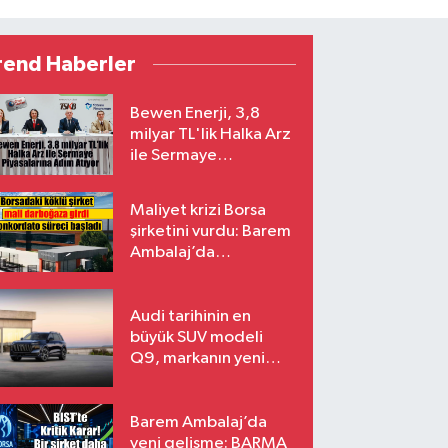
rend Haberler
Bewen Enerji, 3,8
milyar TL'lik Halka Arz
ile Sermaye
Piyasalarına Adım
Atıyor
Maliyet krizi Borsa
şirketini vurdu: Barem
Ambalaj’da
konkordato süreci
Audi tarihinin en
büyük SUV modeli
Q9, markanın yeni
amiral gemisi oluyor
Barem Ambalaj’da
yeni gelişme: BARMA