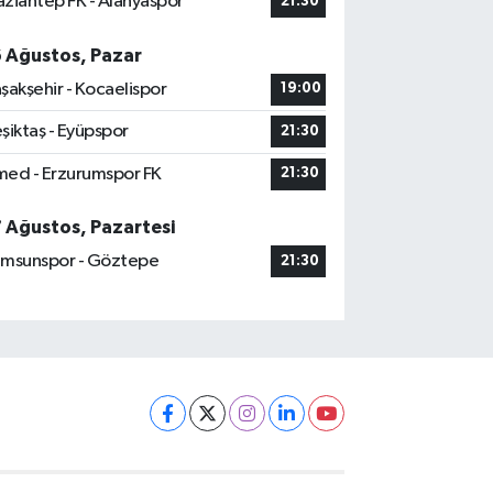
ziantep FK - Alanyaspor
21:30
6 Ağustos, Pazar
şakşehir - Kocaelispor
19:00
şiktaş - Eyüpspor
21:30
ed - Erzurumspor FK
21:30
7 Ağustos, Pazartesi
msunspor - Göztepe
21:30