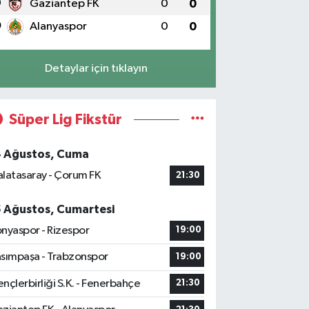
9
Gaziantep FK
0
0
0
Alanyaspor
0
0
Detaylar için tıklayın
Süper Lig Fikstür
4 Ağustos, Cuma
latasaray - Çorum FK
21:30
5 Ağustos, Cumartesi
nyaspor - Rizespor
19:00
sımpaşa - Trabzonspor
19:00
nçlerbirliği S.K. - Fenerbahçe
21:30