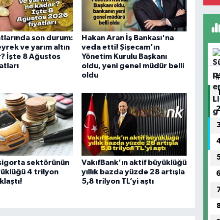
yatlarında son durum:
Hakan Aran İş Bankası'na
yrek ve yarım altın
veda etti! Şişecam'ın
? İşte 8 Ağustos
Yönetim Kurulu Başkanı
atları
oldu, yeni genel müdür belli
oldu
sigorta sektörünün
VakıfBank’ın aktif büyüklüğü
yüklüğü 4 trilyon
yıllık bazda yüzde 28 artışla
klaştı!
5,8 trilyon TL’yi aştı