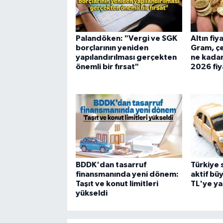
Palandöken: "Vergi ve SGK
Altın fi
borçlarının yeniden
Gram, çe
yapılandırılması gerçekten
ne kadar
önemli bir fırsat"
2026 fiy
BDDK'dan tasarruf
Türkiye 
finansmanında yeni dönem:
aktif bü
Taşıt ve konut limitleri
TL'ye ya
yükseldi