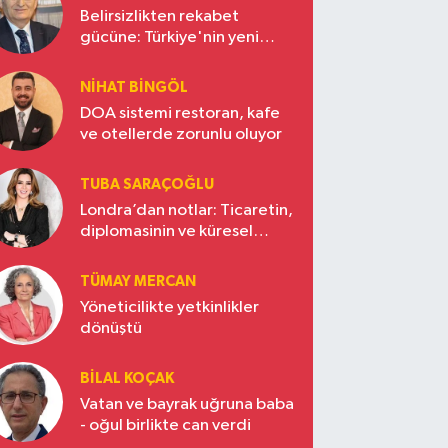
Belirsizlikten rekabet
gücüne: Türkiye'nin yeni
ekonomi vizyonu
NIHAT BINGÖL
DOA sistemi restoran, kafe
ve otellerde zorunlu oluyor
TUBA SARAÇOĞLU
Londra’dan notlar: Ticaretin,
diplomasinin ve küresel
vizyonun başkentinde
Türkiye’nin yükselen gücü
TÜMAY MERCAN
Yöneticilikte yetkinlikler
dönüştü
BILAL KOÇAK
Vatan ve bayrak uğruna baba
- oğul birlikte can verdi