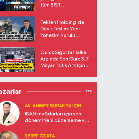
tüm BIST
endekslerinden
çıkarılıyor
Tekfen Holding'de
Devir Teslim: Yeni
Yönetim Kurulu
Başkanı Prof. Dr. Murat
Yalçıntaş Oldu!
Quick Sigorta Halka
Arzında Son Gün: 3,7
Milyar TL’lik Arz İçin
Talepler Bugün Sona
Eriyor
azarlar
AV. AHMET BURAK YALÇIN
IBAN mağdurları için yeni
dönem! Yeni düzenleme ve
ceza indirim oranları
ŞEREF ÖZATA