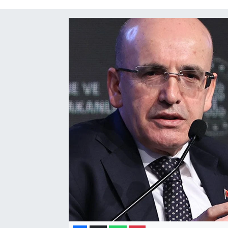
Gayrimenkul
Spor
Eğitim