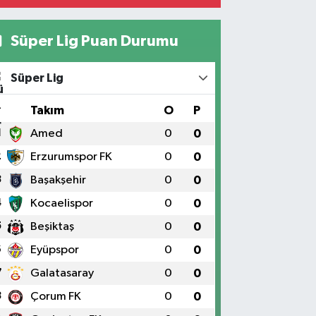
Süper Lig Puan Durumu
Süper Lig
#
Takım
O
P
1
Amed
0
0
2
Erzurumspor FK
0
0
3
Başakşehir
0
0
4
Kocaelispor
0
0
5
Beşiktaş
0
0
6
Eyüpspor
0
0
7
Galatasaray
0
0
8
Çorum FK
0
0