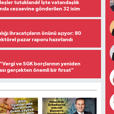
şler tutuklandı! İşte vatandaşlık
nda cezaevine gönderilen 32 isim
lığı ihracatçıların önünü açıyor: 80
ektörel pazar raporu hazırlandı
"Vergi ve SGK borçlarının yeniden
ası gerçekten önemli bir fırsat"