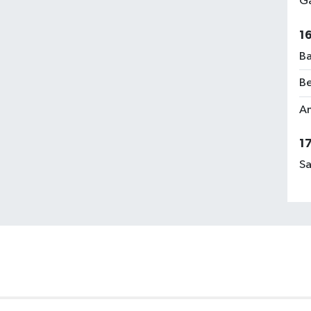
Ga
1
Ba
Be
Am
1
Sa