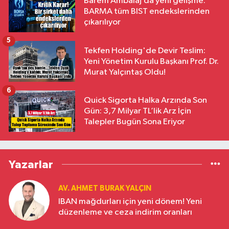
Barem Ambalaj’da yeni gelişme:
BARMA tüm BIST endekslerinden
çıkarılıyor
5
Tekfen Holding'de Devir Teslim:
Yeni Yönetim Kurulu Başkanı Prof. Dr.
Murat Yalçıntaş Oldu!
6
Quick Sigorta Halka Arzında Son
Gün: 3,7 Milyar TL’lik Arz İçin
Talepler Bugün Sona Eriyor
Yazarlar
AV. AHMET BURAK YALÇIN
IBAN mağdurları için yeni dönem! Yeni
düzenleme ve ceza indirim oranları