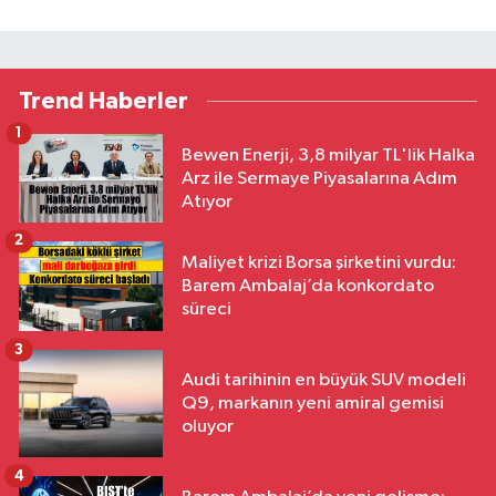
Trend Haberler
1
Bewen Enerji, 3,8 milyar TL'lik Halka
Arz ile Sermaye Piyasalarına Adım
Atıyor
2
Maliyet krizi Borsa şirketini vurdu:
Barem Ambalaj’da konkordato
süreci
3
Audi tarihinin en büyük SUV modeli
Q9, markanın yeni amiral gemisi
oluyor
4