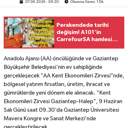
07.06.2026 - 09:20
Okunma Süresi: 1 Dk
Perakendede tarihi
değişim! A101'in
CarrefourSA hamlesi
sektörde dengeleri
değiştirecek
Anadolu Ajansı (AA) öncülüğünde ve Gaziantep
Büyükşehir Belediyesi'nin ev sahipliğinde
gerçekleşecek "AA Kent Ekonomileri Zirvesi"nde,
bölgesel yatırım fırsatları, üretim, ihracat ve
gümrüklerde yeni dönem ele alınacak. "Kent
Ekonomileri Zirvesi Gaziantep-Halep", 9 Haziran
Salı Günü saat 09.30’da Gaziantep Üniversitesi
Mavera Kongre ve Sanat Merkezi'nde
gerçekleştirilecek.