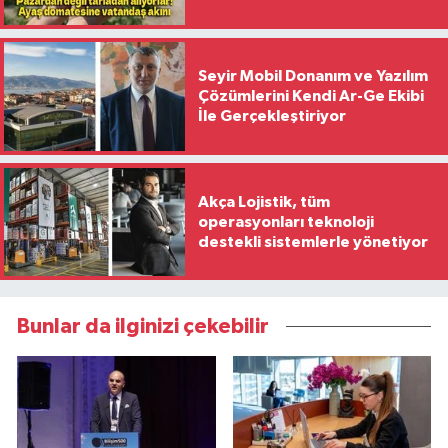
Seyir Mobil Donanım ve Yazılım
Çözümlerini Kendi Ar-Ge Ekibi
İle Gerçekleştiriyor
Akça Lojistik, tüm
operasyonları teknoloji
destekli sistemlerle yönetiyor
Bunlar da ilginizi çekebilir