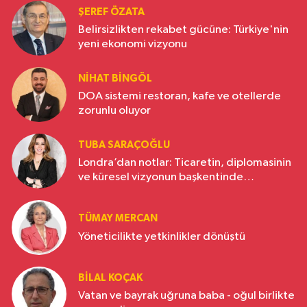
ŞEREF ÖZATA
Belirsizlikten rekabet gücüne: Türkiye'nin
yeni ekonomi vizyonu
NIHAT BINGÖL
DOA sistemi restoran, kafe ve otellerde
zorunlu oluyor
TUBA SARAÇOĞLU
Londra’dan notlar: Ticaretin, diplomasinin
ve küresel vizyonun başkentinde
Türkiye’nin yükselen gücü
TÜMAY MERCAN
Yöneticilikte yetkinlikler dönüştü
BILAL KOÇAK
Vatan ve bayrak uğruna baba - oğul birlikte