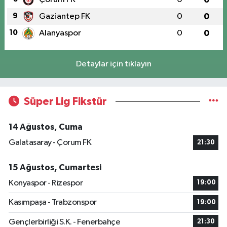
9
Gaziantep FK
0
0
10
Alanyaspor
0
0
Detaylar için tıklayın
Süper Lig Fikstür
14 Ağustos, Cuma
Galatasaray - Çorum FK
21:30
15 Ağustos, Cumartesi
Konyaspor - Rizespor
19:00
Kasımpaşa - Trabzonspor
19:00
Gençlerbirliği S.K. - Fenerbahçe
21:30