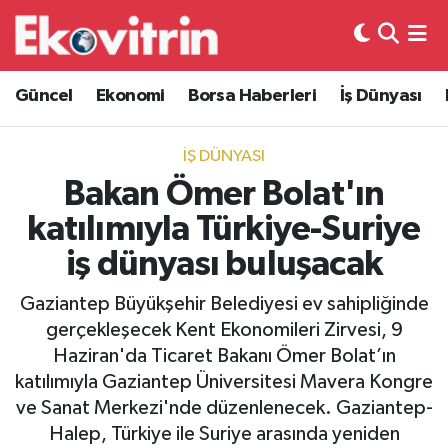
Güncel
Hava Durumu
Güncel
Ekonomi
Borsa Haberleri
İş Dünyası
Ekonomi
Trafik Durumu
İŞ DÜNYASI
Borsa Haberleri
Süper Lig Puan Durumu ve Fikstür
Bakan Ömer Bolat'ın
katılımıyla Türkiye-Suriye
İş Dünyası
Tüm Manşetler
iş dünyası buluşacak
Lojistik
Son Dakika Haberleri
Gaziantep Büyükşehir Belediyesi ev sahipliğinde
gerçekleşecek Kent Ekonomileri Zirvesi, 9
Otovitrin
Haber Arşivi
Haziran'da Ticaret Bakanı Ömer Bolat’ın
katılımıyla Gaziantep Üniversitesi Mavera Kongre
Asayiş
ve Sanat Merkezi'nde düzenlenecek. Gaziantep-
Halep, Türkiye ile Suriye arasında yeniden
Magazin