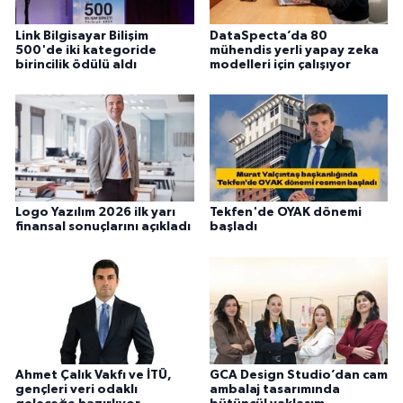
Link Bilgisayar Bilişim
DataSpecta’da 80
500'de iki kategoride
mühendis yerli yapay zeka
birincilik ödülü aldı
modelleri için çalışıyor
Logo Yazılım 2026 ilk yarı
Tekfen'de OYAK dönemi
finansal sonuçlarını açıkladı
başladı
Ahmet Çalık Vakfı ve İTÜ,
GCA Design Studio’dan cam
gençleri veri odaklı
ambalaj tasarımında