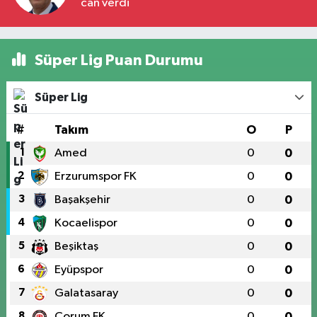
can verdi
Süper Lig Puan Durumu
Süper Lig
#
Takım
O
P
1
Amed
0
0
2
Erzurumspor FK
0
0
3
Başakşehir
0
0
4
Kocaelispor
0
0
5
Beşiktaş
0
0
6
Eyüpspor
0
0
7
Galatasaray
0
0
8
Çorum FK
0
0