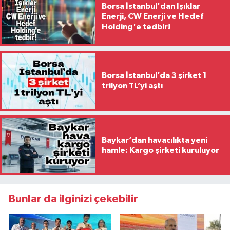
Borsa İstanbul'dan Işıklar
Enerji, CW Enerji ve Hedef
Holding'e tedbir!
Borsa İstanbul’da 3 şirket 1
trilyon TL’yi aştı
Baykar’dan havacılıkta yeni
hamle: Kargo şirketi kuruluyor
Bunlar da ilginizi çekebilir