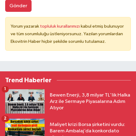
Gönder
Yorum yazarak
topluluk kurallarımızı
kabul etmiş bulunuyor
ve tüm sorumluluğu üstleniyorsunuz. Yazılan yorumlardan
Ekovitrin Haber hiçbir şekilde sorumlu tutulamaz.
Trend Haberler
1
Bewen Enerji, 3,8 milyar TL'lik Halka
Arz ile Sermaye Piyasalarına Adım
Atıyor
2
Maliyet krizi Borsa şirketini vurdu:
Barem Ambalaj’da konkordato