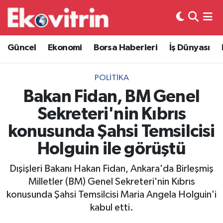
Güncel
Hava Durumu
Güncel
Ekonomi
Borsa Haberleri
İş Dünyası
Ekonomi
Trafik Durumu
POLITIKA
Borsa Haberleri
Süper Lig Puan Durumu ve Fikstür
Bakan Fidan, BM Genel
Sekreteri'nin Kıbrıs
İş Dünyası
Tüm Manşetler
konusunda Şahsi Temsilcisi
Lojistik
Son Dakika Haberleri
Holguin ile görüştü
Otovitrin
Haber Arşivi
Dışişleri Bakanı Hakan Fidan, Ankara'da Birleşmiş
Milletler (BM) Genel Sekreteri'nin Kıbrıs
Asayiş
konusunda Şahsi Temsilcisi Maria Angela Holguin'i
kabul etti.
Magazin