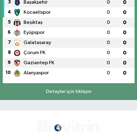
3
Başakşehir
0
0
4
Kocaelispor
0
0
5
Beşiktaş
0
0
6
Eyüpspor
0
0
7
Galatasaray
0
0
8
Çorum FK
0
0
9
Gaziantep FK
0
0
10
Alanyaspor
0
0
Detaylar için tıklayın