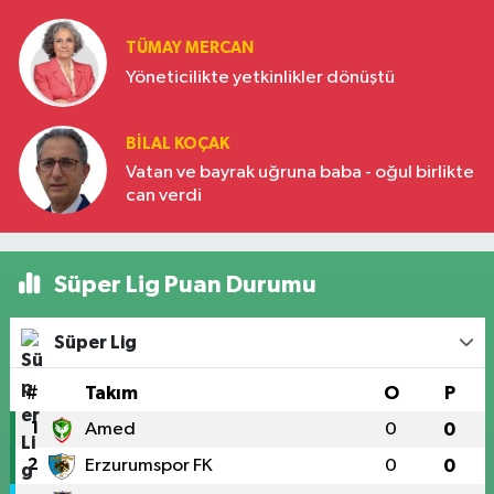
Türkiye’nin yükselen gücü
TÜMAY MERCAN
Yöneticilikte yetkinlikler dönüştü
BILAL KOÇAK
Vatan ve bayrak uğruna baba - oğul birlikte
can verdi
Süper Lig Puan Durumu
Süper Lig
#
Takım
O
P
1
Amed
0
0
2
Erzurumspor FK
0
0