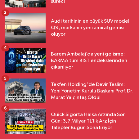
süreci
3
Audi tarihinin en büyük SUV modeli
Q9, markanın yeni amiral gemisi
oluyor
4
Barem Ambalaj’da yeni gelişme:
BARMA tüm BIST endekslerinden
çıkarılıyor
5
Tekfen Holding'de Devir Teslim:
Yeni Yönetim Kurulu Başkanı Prof. Dr.
Murat Yalçıntaş Oldu!
6
Quick Sigorta Halka Arzında Son
Gün: 3,7 Milyar TL’lik Arz İçin
Talepler Bugün Sona Eriyor