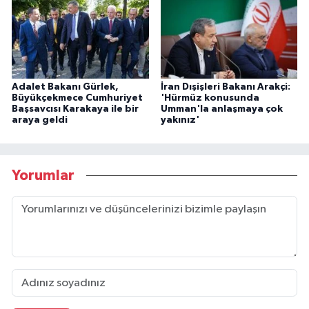
Adalet Bakanı Gürlek,
İran Dışişleri Bakanı Arakçi:
Büyükçekmece Cumhuriyet
'Hürmüz konusunda
Başsavcısı Karakaya ile bir
Umman'la anlaşmaya çok
araya geldi
yakınız'
Yorumlar