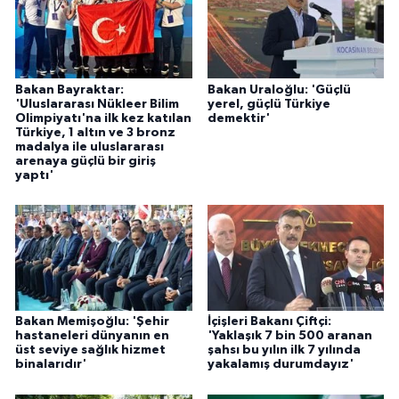
Bakan Bayraktar:
Bakan Uraloğlu: 'Güçlü
'Uluslararası Nükleer Bilim
yerel, güçlü Türkiye
Olimpiyatı'na ilk kez katılan
demektir'
Türkiye, 1 altın ve 3 bronz
madalya ile uluslararası
arenaya güçlü bir giriş
yaptı'
Bakan Memişoğlu: 'Şehir
İçişleri Bakanı Çiftçi:
hastaneleri dünyanın en
'Yaklaşık 7 bin 500 aranan
üst seviye sağlık hizmet
şahsı bu yılın ilk 7 yılında
binalarıdır'
yakalamış durumdayız'