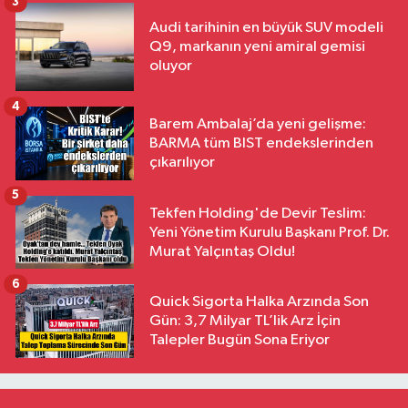
3
Audi tarihinin en büyük SUV modeli
Q9, markanın yeni amiral gemisi
oluyor
4
Barem Ambalaj’da yeni gelişme:
BARMA tüm BIST endekslerinden
çıkarılıyor
5
Tekfen Holding'de Devir Teslim:
Yeni Yönetim Kurulu Başkanı Prof. Dr.
Murat Yalçıntaş Oldu!
6
Quick Sigorta Halka Arzında Son
Gün: 3,7 Milyar TL’lik Arz İçin
Talepler Bugün Sona Eriyor