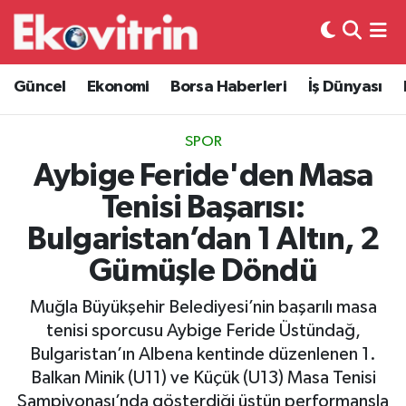
Güncel
Hava Durumu
Güncel
Ekonomi
Borsa Haberleri
İş Dünyası
Ekonomi
Trafik Durumu
SPOR
Borsa Haberleri
Süper Lig Puan Durumu ve Fikstür
Aybige Feride'den Masa
Tenisi Başarısı:
İş Dünyası
Tüm Manşetler
Bulgaristan’dan 1 Altın, 2
Lojistik
Son Dakika Haberleri
Gümüşle Döndü
Otovitrin
Haber Arşivi
Muğla Büyükşehir Belediyesi’nin başarılı masa
tenisi sporcusu Aybige Feride Üstündağ,
Asayiş
Bulgaristan’ın Albena kentinde düzenlenen 1.
Balkan Minik (U11) ve Küçük (U13) Masa Tenisi
Magazin
Şampiyonası’nda gösterdiği üstün performansla