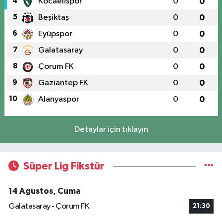
4
Kocaelispor
0
0
5
Beşiktaş
0
0
6
Eyüpspor
0
0
7
Galatasaray
0
0
8
Çorum FK
0
0
9
Gaziantep FK
0
0
10
Alanyaspor
0
0
Detaylar için tıklayın
Süper Lig Fikstür
14 Ağustos, Cuma
Galatasaray - Çorum FK
21:30