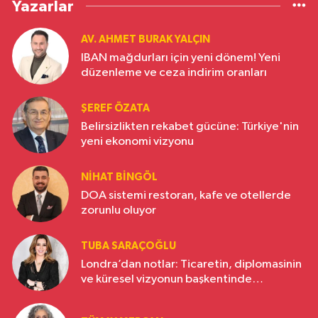
Yazarlar
AV. AHMET BURAK YALÇIN
IBAN mağdurları için yeni dönem! Yeni
düzenleme ve ceza indirim oranları
ŞEREF ÖZATA
Belirsizlikten rekabet gücüne: Türkiye'nin
yeni ekonomi vizyonu
NIHAT BINGÖL
DOA sistemi restoran, kafe ve otellerde
zorunlu oluyor
TUBA SARAÇOĞLU
Londra’dan notlar: Ticaretin, diplomasinin
ve küresel vizyonun başkentinde
Türkiye’nin yükselen gücü