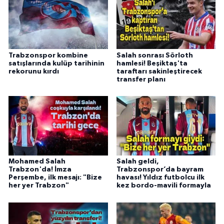
Trabzonspor kombine
Salah sonrası Sörloth
satışlarında kulüp tarihinin
hamlesi! Beşiktaş'ta
rekorunu kırdı
taraftarı sakinleştirecek
transfer planı
Mohamed Salah
Salah geldi,
Trabzon'da! İmza
Trabzonspor’da bayram
Perşembe, ilk mesajı: "Bize
havası! Yıldız futbolcu ilk
her yer Trabzon"
kez bordo-mavili formayla