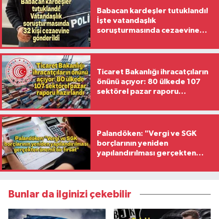
Babacan kardeşler tutuklandı!
İşte vatandaşlık
soruşturmasında cezaevine
gönderilen 32 isim
Ticaret Bakanlığı ihracatçıların
önünü açıyor: 80 ülkede 107
sektörel pazar raporu
hazırlandı
Palandöken: "Vergi ve SGK
borçlarının yeniden
yapılandırılması gerçekten
önemli bir fırsat"
Bunlar da ilginizi çekebilir