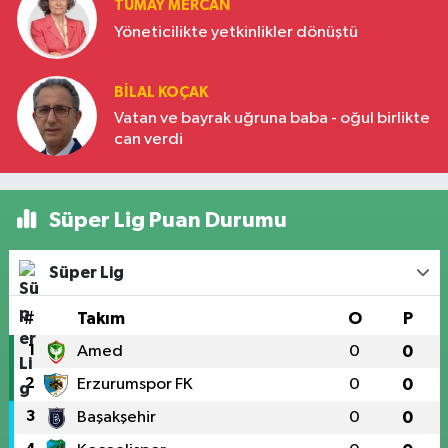
TÜMAY MERCAN
Yöneticilikte yetkinlikler dönüştü
BILAL KOÇAK
Vatan ve bayrak uğruna baba - oğul birlikte
can verdi
Süper Lig Puan Durumu
Süper Lig
#
Takım
O
P
1
Amed
0
0
2
Erzurumspor FK
0
0
3
Başakşehir
0
0