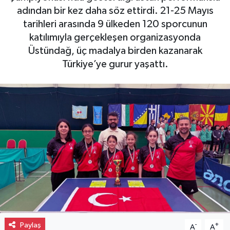
adından bir kez daha söz ettirdi. 21-25 Mayıs
Gayrimenkul
tarihleri arasında 9 ülkeden 120 sporcunun
katılımıyla gerçekleşen organizasyonda
Spor
Üstündağ, üç madalya birden kazanarak
Türkiye’ye gurur yaşattı.
Eğitim
Paylaş
-
+
A
A