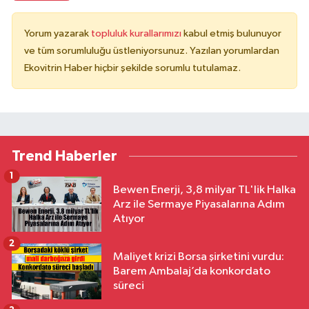
Yorum yazarak
topluluk kurallarımızı
kabul etmiş bulunuyor
ve tüm sorumluluğu üstleniyorsunuz. Yazılan yorumlardan
Ekovitrin Haber hiçbir şekilde sorumlu tutulamaz.
Trend Haberler
1
Bewen Enerji, 3,8 milyar TL'lik Halka
Arz ile Sermaye Piyasalarına Adım
Atıyor
2
Maliyet krizi Borsa şirketini vurdu:
Barem Ambalaj’da konkordato
süreci