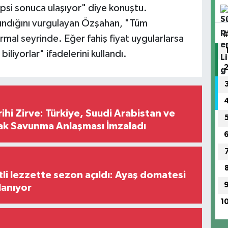
psi sonuca ulaşıyor" diye konuştu.
lındığını vurgulayan Özşahan, "Tüm
normal seyrinde. Eğer fahiş fiyat uygularlarsa
biliyorlar" ifadelerini kullandı.
hi Zirve: Türkiye, Suudi Arabistan ve
ak Savunma Anlaşması İmzaladı
tli lezzette sezon açıldı: Ayaş domatesi
lanıyor
1