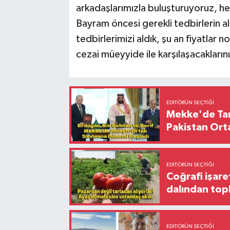
arkadaşlarımızla buluşturuyoruz, he
Bayram öncesi gerekli tedbirlerin a
tedbirlerimizi aldık, şu an fiyatlar 
cezai müeyyide ile karşılaşacaklarını 
EDITÖRÜN SEÇTIĞI
Mekke'de Tari
Pakistan Ort
EDITÖRÜN SEÇTIĞI
Coğrafi işare
dalından top
EDITÖRÜN SEÇTIĞI