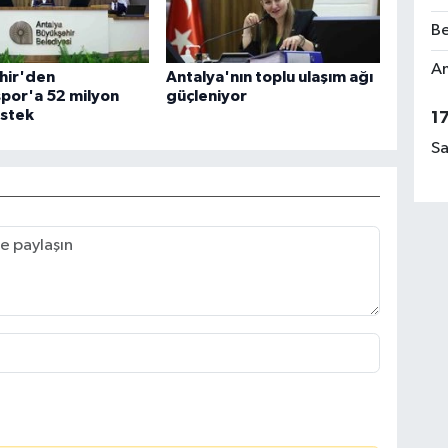
Be
Am
hir'den
Antalya'nın toplu ulaşım ağı
por'a 52 milyon
güçleniyor
estek
1
Sa