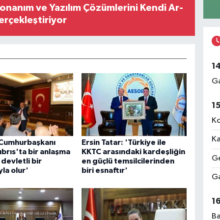
Donanım ve Yazılım Çözümlerini Kendi Ar-
Gerçekleştiriyor
1
Ga
1
Ko
Ka
 Cumhurbaşkanı
Ersin Tatar: 'Türkiye ile
ıbrıs'ta bir anlaşma
KKTC arasındaki kardeşliğin
Ge
 devletli bir
en güçlü temsilcilerinden
la olur'
biri esnaftır'
Ga
1
Ba