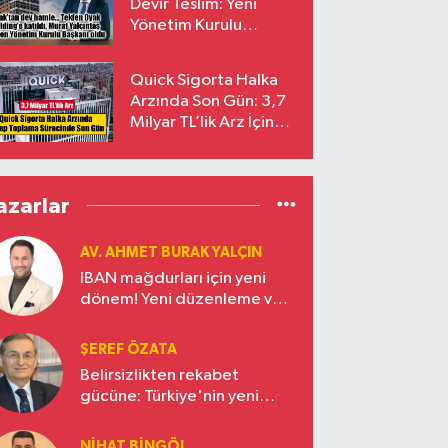
Devir Teslim: Yeni
Yönetim Kurulu
Başkanı Prof. Dr. Murat
Yalçıntaş Oldu!
Quick Sigorta Halka
Arzında Son Gün: 3,7
Milyar TL’lik Arz İçin
Talepler Bugün Sona
Eriyor
azarlar
AV. AHMET BURAK YALÇIN
IBAN mağdurları için yeni
dönem! Yeni düzenleme ve
ceza indirim oranları
ŞEREF ÖZATA
Belirsizlikten rekabet
gücüne: Türkiye'nin yeni
ekonomi vizyonu
NIHAT BINGÖL