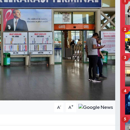
1
2
3
4
-
+
A
A
5