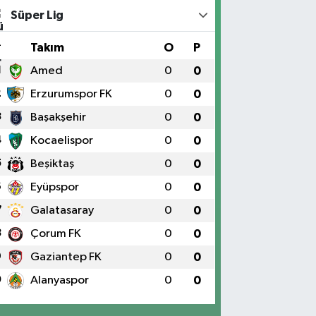
Süper Lig
#
Takım
O
P
1
Amed
0
0
2
Erzurumspor FK
0
0
3
Başakşehir
0
0
4
Kocaelispor
0
0
5
Beşiktaş
0
0
6
Eyüpspor
0
0
7
Galatasaray
0
0
8
Çorum FK
0
0
9
Gaziantep FK
0
0
0
Alanyaspor
0
0