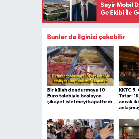
Seyir Mobil 
Ge Ekibi İle 
Bunlar da ilginizi çekebilir
Bir külah dondurmaya 10
KKTC 5.
Euro talebiyle başlayan
Tatar: 'K
şikayet işletmeyi kapattırdı
ancak iki
anlaşmay