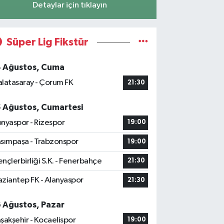
Detaylar için tıklayın
Süper Lig Fikstür
4 Ağustos, Cuma
latasaray - Çorum FK
21:30
5 Ağustos, Cumartesi
nyaspor - Rizespor
19:00
sımpaşa - Trabzonspor
19:00
nçlerbirliği S.K. - Fenerbahçe
21:30
ziantep FK - Alanyaspor
21:30
6 Ağustos, Pazar
şakşehir - Kocaelispor
19:00