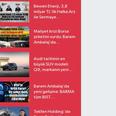
Bewen Enerji, 3,8
milyar TL'lik Halka Arz
ile Sermaye
Piyasalarına Adım
Atıyor
Maliyet krizi Borsa
şirketini vurdu: Barem
Ambalaj’da
konkordato süreci
Audi tarihinin en
büyük SUV modeli
Q9, markanın yeni
amiral gemisi oluyor
Barem Ambalaj’da
yeni gelişme: BARMA
tüm BIST
endekslerinden
çıkarılıyor
Tekfen Holding'de