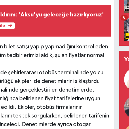
ıldırım: 'Aksu'yu geleceğe hazırlıyoruz'
6
üle
un bilet satışı yapıp yapmadığını kontrol eden
m tedbirlerimizi aldık, şu an fiyatlar normal
Y
e şehirlerarası otobüs terminalinde yolcu
lüğü ekipleri de denetimlerini sıklaştırdı.
nali'nde gerçekleştirilen denetimlerde,
lığınca belirlenen fiyat tarifelerine uygun
edildi. Ekipler, otobüs firmalarının
larını tek tek sorgularken, belirlenen tarifenin
ı inceledi. Denetimlerde ayrıca otogar