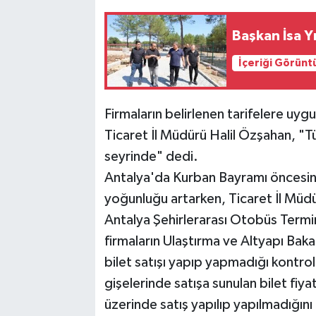
Başkan İsa Y
İçeriği Görünt
Firmaların belirlenen tarifelere uyg
Ticaret İl Müdürü Halil Özşahan, "Tü
seyrinde" dedi.
Antalya'da Kurban Bayramı öncesind
yoğunluğu artarken, Ticaret İl Müdür
Antalya Şehirlerarası Otobüs Termi
firmaların Ulaştırma ve Altyapı Bakan
bilet satışı yapıp yapmadığı kontrol 
gişelerinde satışa sunulan bilet fiyat
üzerinde satış yapılıp yapılmadığın