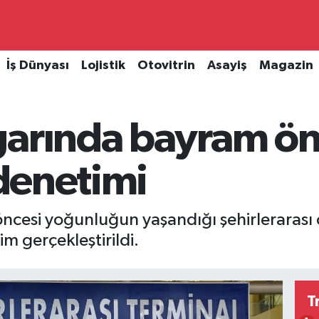
İş Dünyası
Lojistik
Otovitrin
Asayiş
Magazin
arında bayram önc
 denetimi
cesi yoğunluğun yaşandığı şehirlerarası o
m gerçekleştirildi.
T