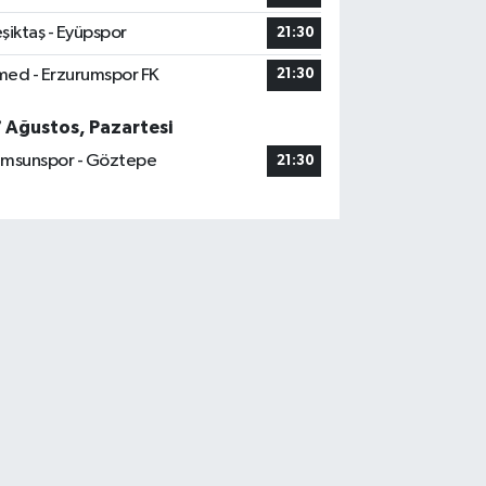
şiktaş - Eyüpspor
21:30
ed - Erzurumspor FK
21:30
7 Ağustos, Pazartesi
msunspor - Göztepe
21:30