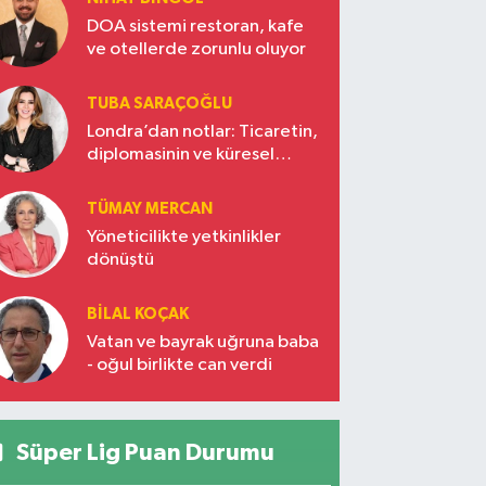
DOA sistemi restoran, kafe
ve otellerde zorunlu oluyor
TUBA SARAÇOĞLU
Londra’dan notlar: Ticaretin,
diplomasinin ve küresel
vizyonun başkentinde
Türkiye’nin yükselen gücü
TÜMAY MERCAN
Yöneticilikte yetkinlikler
dönüştü
BILAL KOÇAK
Vatan ve bayrak uğruna baba
- oğul birlikte can verdi
Süper Lig Puan Durumu