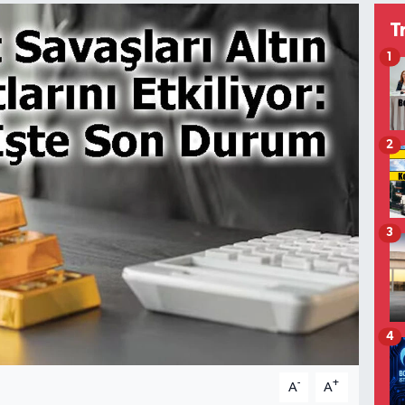
T
1
2
3
4
-
+
A
A