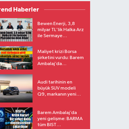
rend Haberler
Bewen Enerji, 3,8
milyar TL'lik Halka Arz
ile Sermaye
Piyasalarına Adım
Atıyor
Maliyet krizi Borsa
şirketini vurdu: Barem
Ambalaj’da
konkordato süreci
Audi tarihinin en
büyük SUV modeli
Q9, markanın yeni
amiral gemisi oluyor
Barem Ambalaj’da
yeni gelişme: BARMA
tüm BIST