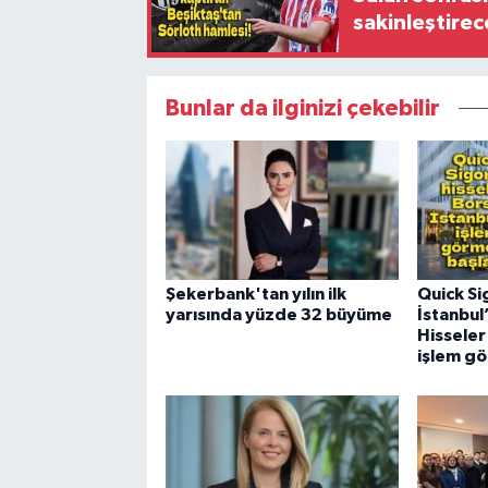
sakinleştirec
Bunlar da ilginizi çekebilir
Şekerbank'tan yılın ilk
Quick Si
yarısında yüzde 32 büyüme
İstanbul
Hisseler
işlem g