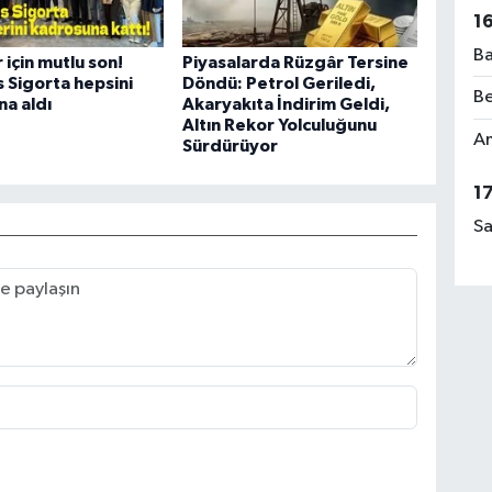
1
Ba
 için mutlu son!
Piyasalarda Rüzgâr Tersine
 Sigorta hepsini
Döndü: Petrol Geriledi,
Be
a aldı
Akaryakıta İndirim Geldi,
Altın Rekor Yolculuğunu
Am
Sürdürüyor
1
Sa