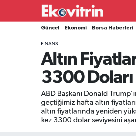
Güncel
Hava Durumu
Güncel
Ekonomi
Borsa Haberleri
Ekonomi
Trafik Durumu
FINANS
Altın Fiyatla
Borsa Haberleri
Süper Lig Puan Durumu ve Fikstür
İş Dünyası
Tüm Manşetler
3300 Doları 
Lojistik
Son Dakika Haberleri
ABD Başkanı Donald Trump’ın t
Otovitrin
Haber Arşivi
geçtiğimiz hafta altın fiyatla
altın fiyatlarında yeniden yük
Asayiş
kez 3300 dolar seviyesini aşar
Magazin