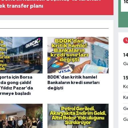
1
ek transfer planı
1
Ga
gorta için Borsa
BDDK'dan kritik hamle!
1
’da gong çaldı!
Bankaların kredi sınırları
Ko
 Yıldız Pazar’da
değişti
örmeye başladı
Ka
Ge
Ga