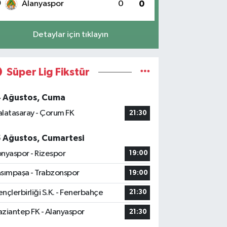
0
Alanyaspor
0
0
Detaylar için tıklayın
Süper Lig Fikstür
4 Ağustos, Cuma
latasaray - Çorum FK
21:30
5 Ağustos, Cumartesi
nyaspor - Rizespor
19:00
sımpaşa - Trabzonspor
19:00
nçlerbirliği S.K. - Fenerbahçe
21:30
ziantep FK - Alanyaspor
21:30