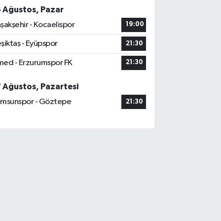
6 Ağustos, Pazar
şakşehir - Kocaelispor
19:00
şiktaş - Eyüpspor
21:30
ed - Erzurumspor FK
21:30
7 Ağustos, Pazartesi
msunspor - Göztepe
21:30