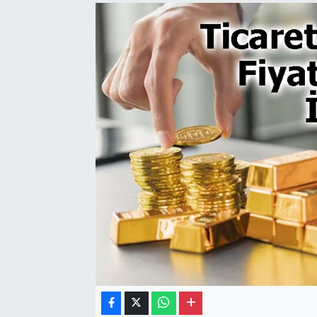
Gayrimenkul
Spor
Eğitim