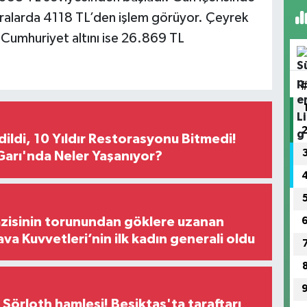
 sıralarda 4118 TL’den işlem görüyor. Çeyrek
 Cumhuriyet altını ise 26.869 TL
Edildi, 10 Yıldır Restorasyonu Bitmedi!
arı'nda Neler Yaşanıyor?
zisinin torunundan göklere uzanan
ava Kuvvetleri’nin ilk kadın generali oldu
 Sörloth hamlesi! Beşiktaş'ta taraftarı