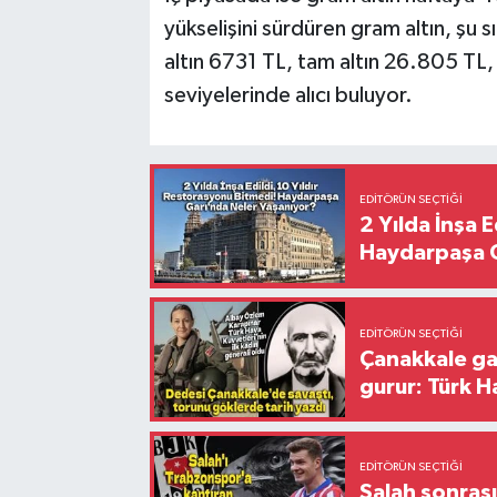
yükselişini sürdüren gram altın, şu
altın 6731 TL, tam altın 26.805 TL,
seviyelerinde alıcı buluyor.
EDITÖRÜN SEÇTIĞI
2 Yılda İnşa 
Haydarpaşa G
EDITÖRÜN SEÇTIĞI
Çanakkale ga
gurur: Türk H
EDITÖRÜN SEÇTIĞI
Salah sonrası