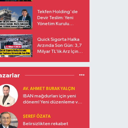
endekslerinden
çıkarılıyor
Tekfen Holding'de
Devir Teslim: Yeni
Yönetim Kurulu
Başkanı Prof. Dr. Murat
Yalçıntaş Oldu!
Quick Sigorta Halka
Arzında Son Gün: 3,7
Milyar TL’lik Arz İçin
Talepler Bugün Sona
Eriyor
azarlar
AV. AHMET BURAK YALÇIN
IBAN mağdurları için yeni
dönem! Yeni düzenleme ve
ceza indirim oranları
ŞEREF ÖZATA
Belirsizlikten rekabet