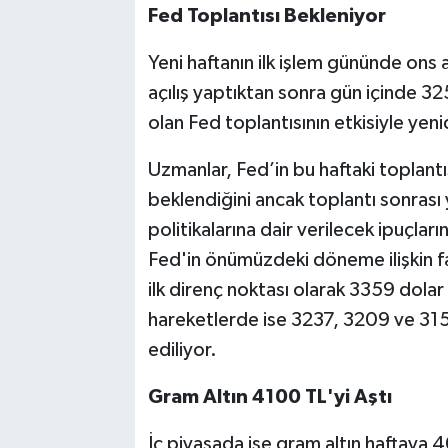
Fed Toplantısı Bekleniyor
Yeni haftanın ilk işlem gününde ons 
açılış yaptıktan sonra gün içinde 3
olan Fed toplantısının etkisiyle ye
Uzmanlar, Fed’in bu haftaki toplantıs
beklendiğini ancak toplantı sonrası
politikalarına dair verilecek ipuçları
Fed'in önümüzdeki döneme ilişkin fa
ilk direnç noktası olarak 3359 dolar
hareketlerde ise 3237, 3209 ve 3151
ediliyor.
Gram Altın 4100 TL'yi Aştı
İç piyasada ise gram altın haftaya 