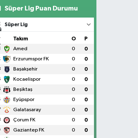
Süper Lig Puan Durumu
Süper Lig
#
Takım
O
P
1
Amed
0
0
2
Erzurumspor FK
0
0
3
Başakşehir
0
0
4
Kocaelispor
0
0
5
Beşiktaş
0
0
6
Eyüpspor
0
0
7
Galatasaray
0
0
8
Çorum FK
0
0
9
Gaziantep FK
0
0