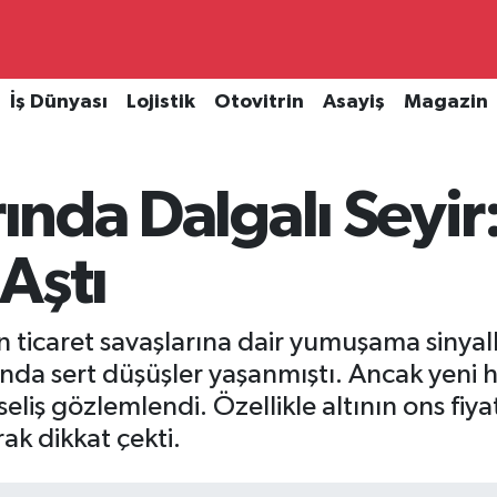
İş Dünyası
Lojistik
Otovitrin
Asayiş
Magazin
rında Dalgalı Seyir
Aştı
icaret savaşlarına dair yumuşama sinyaller
rında sert düşüşler yaşanmıştı. Ancak yeni 
seliş gözlemlendi. Özellikle altının ons fiy
ak dikkat çekti.