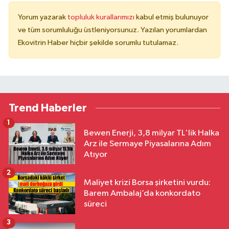
Yorum yazarak
topluluk kurallarımızı
kabul etmiş bulunuyor
ve tüm sorumluluğu üstleniyorsunuz. Yazılan yorumlardan
Ekovitrin Haber hiçbir şekilde sorumlu tutulamaz.
Trend Haberler
1
Bewen Enerji, 3,8 milyar TL'lik Halka
Arz ile Sermaye Piyasalarına Adım
Atıyor
2
Maliyet krizi Borsa şirketini vurdu:
Barem Ambalaj’da konkordato
süreci
3