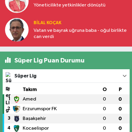
Yöneticilikte yetkinlikler dönüştü
BILAL KOÇAK
Vatan ve bayrak uğruna baba - oğul birlikte
can verdi
Süper Lig Puan Durumu
Süper Lig
#
Takım
O
P
1
Amed
0
0
2
Erzurumspor FK
0
0
3
Başakşehir
0
0
4
Kocaelispor
0
0