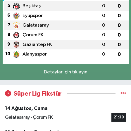
5
Beşiktaş
0
0
6
Eyüpspor
0
0
7
Galatasaray
0
0
8
Çorum FK
0
0
9
Gaziantep FK
0
0
10
Alanyaspor
0
0
Detaylar için tıklayın
Süper Lig Fikstür
14 Ağustos, Cuma
Galatasaray - Çorum FK
21:30