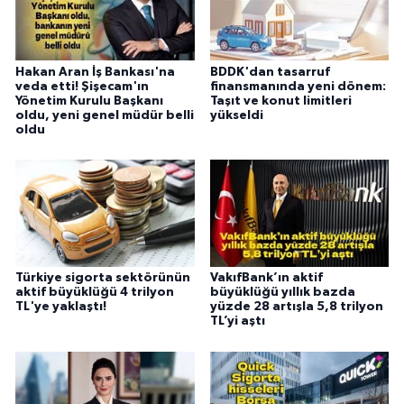
Hakan Aran İş Bankası'na
BDDK'dan tasarruf
veda etti! Şişecam'ın
finansmanında yeni dönem:
Yönetim Kurulu Başkanı
Taşıt ve konut limitleri
oldu, yeni genel müdür belli
yükseldi
oldu
Türkiye sigorta sektörünün
VakıfBank’ın aktif
aktif büyüklüğü 4 trilyon
büyüklüğü yıllık bazda
TL'ye yaklaştı!
yüzde 28 artışla 5,8 trilyon
TL’yi aştı