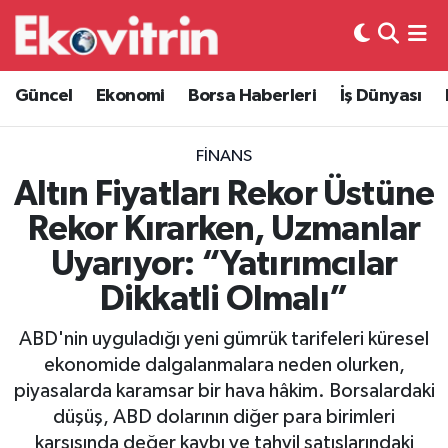
Güncel
Hava Durumu
Güncel
Ekonomi
Borsa Haberleri
İş Dünyası
Ekonomi
Trafik Durumu
FINANS
Borsa Haberleri
Süper Lig Puan Durumu ve Fikstür
Altın Fiyatları Rekor Üstüne
Rekor Kırarken, Uzmanlar
İş Dünyası
Tüm Manşetler
Uyarıyor: “Yatırımcılar
Lojistik
Son Dakika Haberleri
Dikkatli Olmalı”
Otovitrin
Haber Arşivi
ABD'nin uyguladığı yeni gümrük tarifeleri küresel
ekonomide dalgalanmalara neden olurken,
Asayiş
piyasalarda karamsar bir hava hâkim. Borsalardaki
düşüş, ABD dolarının diğer para birimleri
Magazin
karşısında değer kaybı ve tahvil satışlarındaki