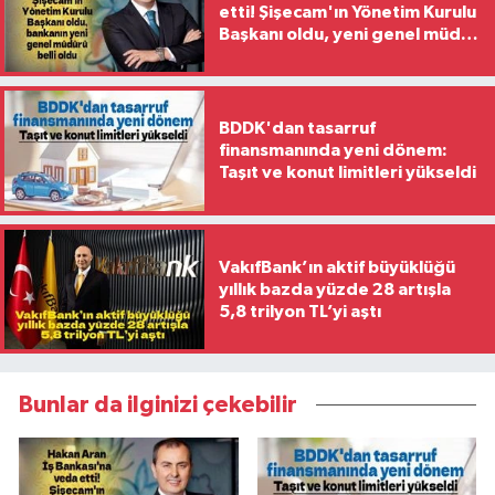
etti! Şişecam'ın Yönetim Kurulu
Başkanı oldu, yeni genel müdür
belli oldu
BDDK'dan tasarruf
finansmanında yeni dönem:
Taşıt ve konut limitleri yükseldi
VakıfBank’ın aktif büyüklüğü
yıllık bazda yüzde 28 artışla
5,8 trilyon TL’yi aştı
Bunlar da ilginizi çekebilir