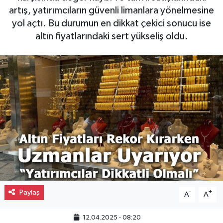
artış, yatırımcıların güvenli limanlara yönelmesine
Gayrimenkul
yol açtı. Bu durumun en dikkat çekici sonucu ise
altın fiyatlarındaki sert yükseliş oldu.
Spor
Eğitim
Paylaş
-
+
A
A
12.04.2025 - 08:20