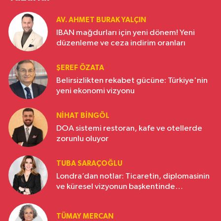
AV. AHMET BURAK YALÇIN
IBAN mağdurları için yeni dönem! Yeni
düzenleme ve ceza indirim oranları
ŞEREF ÖZATA
Belirsizlikten rekabet gücüne: Türkiye'nin
yeni ekonomi vizyonu
NIHAT BINGÖL
DOA sistemi restoran, kafe ve otellerde
zorunlu oluyor
TUBA SARAÇOĞLU
Londra’dan notlar: Ticaretin, diplomasinin
ve küresel vizyonun başkentinde
Türkiye’nin yükselen gücü
TÜMAY MERCAN