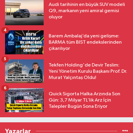
Audi tarihinin en büyük SUV modeli
Q9, markanın yeni amiral gemisi
oluyor
4
Barem Ambalaj’da yeni gelişme:
BARMA tüm BIST endekslerinden
çıkarılıyor
5
Tekfen Holding'de Devir Teslim:
Yeni Yönetim Kurulu Başkanı Prof. Dr.
Murat Yalçıntaş Oldu!
6
Quick Sigorta Halka Arzında Son
Gün: 3,7 Milyar TL’lik Arz İçin
Talepler Bugün Sona Eriyor
Yazarlar