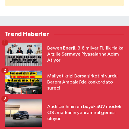
Trend Haberler
1
Bewen Enerji, 3,8 milyar TL'lik Halka
Arz ile Sermaye Piyasalarına Adım
Atıyor
2
Maliyet krizi Borsa şirketini vurdu:
Barem Ambalaj’da konkordato
süreci
3
Audi tarihinin en büyük SUV modeli
Q9, markanın yeni amiral gemisi
oluyor