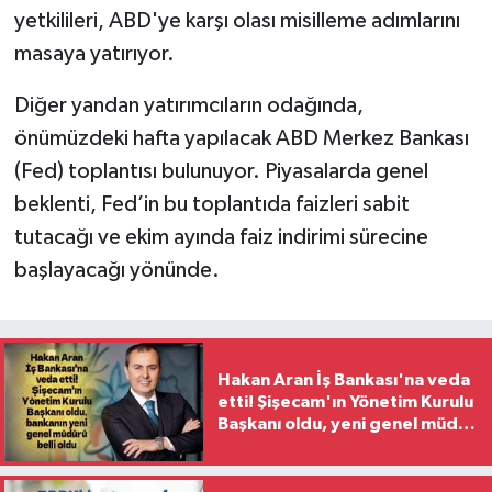
yetkilileri, ABD'ye karşı olası misilleme adımlarını
masaya yatırıyor.
Diğer yandan yatırımcıların odağında,
önümüzdeki hafta yapılacak ABD Merkez Bankası
(Fed) toplantısı bulunuyor. Piyasalarda genel
beklenti, Fed’in bu toplantıda faizleri sabit
tutacağı ve ekim ayında faiz indirimi sürecine
başlayacağı yönünde.
Hakan Aran İş Bankası'na veda
etti! Şişecam'ın Yönetim Kurulu
Başkanı oldu, yeni genel müdür
belli oldu