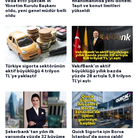
veda etti! Şişecam'ın
finansmanında yeni dönem:
Yönetim Kurulu Başkanı
Taşıt ve konut limitleri
oldu, yeni genel müdür belli
yükseldi
oldu
Türkiye sigorta sektörünün
VakıfBank’ın aktif
aktif büyüklüğü 4 trilyon
büyüklüğü yıllık bazda
TL'ye yaklaştı!
yüzde 28 artışla 5,8 trilyon
TL’yi aştı
Şekerbank'tan yılın ilk
Quick Sigorta için Borsa
yarısında yüzde 32 büyüme
İstanbul’da gong çaldı!