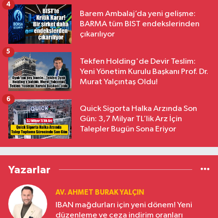
4
Barem Ambalaj’da yeni gelişme:
BARMA tüm BIST endekslerinden
çıkarılıyor
5
Tekfen Holding'de Devir Teslim:
Yeni Yönetim Kurulu Başkanı Prof. Dr.
Murat Yalçıntaş Oldu!
6
Quick Sigorta Halka Arzında Son
Gün: 3,7 Milyar TL’lik Arz İçin
Talepler Bugün Sona Eriyor
Yazarlar
AV. AHMET BURAK YALÇIN
IBAN mağdurları için yeni dönem! Yeni
düzenleme ve ceza indirim oranları