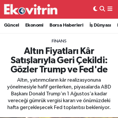
Güncel
Hava Durumu
Güncel
Ekonomi
Borsa Haberleri
İş Dünyası
Ekonomi
Trafik Durumu
FINANS
Borsa Haberleri
Süper Lig Puan Durumu ve Fikstür
Altın Fiyatları Kâr
Satışlarıyla Geri Çekildi:
İş Dünyası
Tüm Manşetler
Gözler Trump ve Fed'de
Lojistik
Son Dakika Haberleri
Altın, yatırımcıların kâr realizasyonuna
yönelmesiyle hafif gerilerken, piyasalarda ABD
Otovitrin
Haber Arşivi
Başkanı Donald Trump’ın 1 Ağustos’a kadar
vereceği gümrük vergisi kararı ve önümüzdeki
Asayiş
hafta gerçekleşecek Fed toplantısı bekleniyor.
Magazin