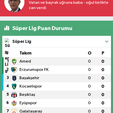
Vatan ve bayrak uğruna baba - oğul birlikte
can verdi
Süper Lig Puan Durumu
Süper Lig
#
Takım
O
P
1
Amed
0
0
2
Erzurumspor FK
0
0
3
Başakşehir
0
0
4
Kocaelispor
0
0
5
Beşiktaş
0
0
6
Eyüpspor
0
0
7
Galatasaray
0
0