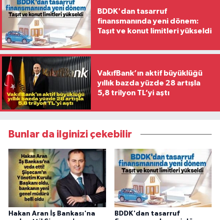
BDDK'dan tasarruf
finansmanında yeni dönem:
Taşıt ve konut limitleri yükseldi
VakıfBank’ın aktif büyüklüğü
yıllık bazda yüzde 28 artışla
5,8 trilyon TL’yi aştı
Bunlar da ilginizi çekebilir
Hakan Aran İş Bankası'na
BDDK'dan tasarruf