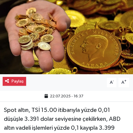
Gayrimenkul
Spor
Eğitim
Paylaş
-
+
A
A
22.07.2025 - 16:37
Spot altın, TSİ 15.00 itibarıyla yüzde 0,01
düşüşle 3.391 dolar seviyesine çekilirken, ABD
altın vadeli işlemleri yüzde 0,1 kayıpla 3.399