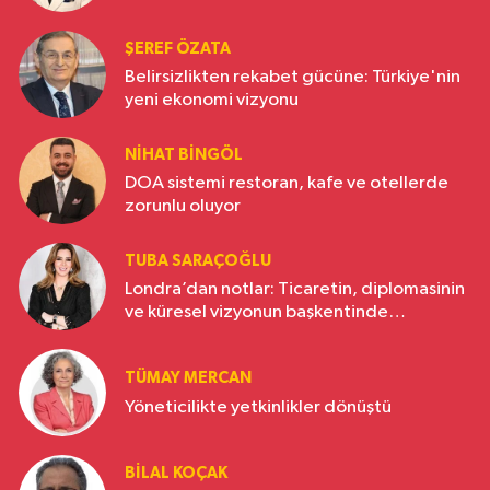
ŞEREF ÖZATA
Belirsizlikten rekabet gücüne: Türkiye'nin
yeni ekonomi vizyonu
NIHAT BINGÖL
DOA sistemi restoran, kafe ve otellerde
zorunlu oluyor
TUBA SARAÇOĞLU
Londra’dan notlar: Ticaretin, diplomasinin
ve küresel vizyonun başkentinde
Türkiye’nin yükselen gücü
TÜMAY MERCAN
Yöneticilikte yetkinlikler dönüştü
BILAL KOÇAK