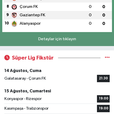
8
Çorum FK
0
0
9
Gaziantep FK
0
0
10
Alanyaspor
0
0
Detaylar için tıklayın
Süper Lig Fikstür
14 Ağustos, Cuma
Galatasaray - Çorum FK
21:30
15 Ağustos, Cumartesi
Konyaspor - Rizespor
19:00
Kasımpaşa - Trabzonspor
19:00