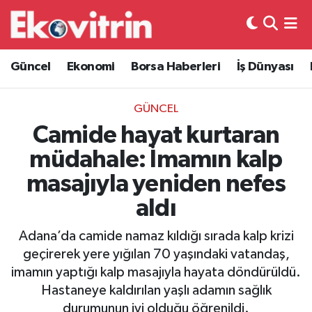
Güncel
Hava Durumu
Güncel
Ekonomi
Borsa Haberleri
İş Dünyası
Ekonomi
Trafik Durumu
GÜNCEL
Borsa Haberleri
Süper Lig Puan Durumu ve Fikstür
Camide hayat kurtaran
müdahale: İmamın kalp
İş Dünyası
Tüm Manşetler
masajıyla yeniden nefes
Lojistik
Son Dakika Haberleri
aldı
Otovitrin
Haber Arşivi
Adana’da camide namaz kıldığı sırada kalp krizi
geçirerek yere yığılan 70 yaşındaki vatandaş,
Asayiş
imamın yaptığı kalp masajıyla hayata döndürüldü.
Hastaneye kaldırılan yaşlı adamın sağlık
Magazin
durumunun iyi olduğu öğrenildi.