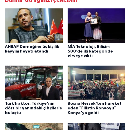
AHBAP Derneğine üç kişilik
MİA Teknoloji, Bilişim
kayyım heyeti atandı
500’de iki kategoride
zirveye çıktı
TürkTraktör, Türkiye'nin
Bosna Hersek'ten hareket
dört bir yanındaki çiftçilerle
eden "Filistin Konvoyu"
buluştu
Konya'ya geldi