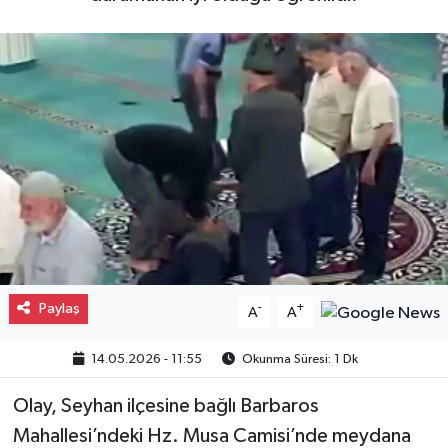
Gayrimenkul
Spor
Eğitim
Paylaş
-
+
A
A
14.05.2026 - 11:55
Okunma Süresi: 1 Dk
Olay, Seyhan ilçesine bağlı Barbaros
Mahallesi’ndeki Hz. Musa Camisi’nde meydana