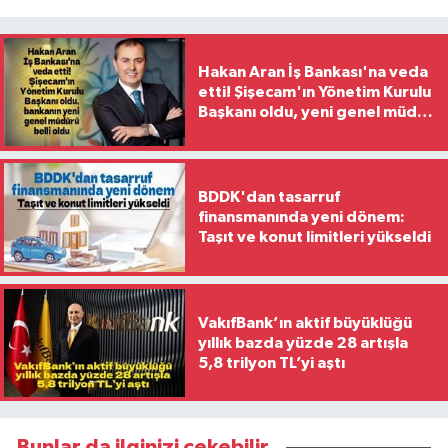
Hakan Aran İş Bankası'na veda
etti! Şişecam'ın Yönetim Kurulu
Başkanı oldu, yeni genel müdür
belli oldu
BDDK'dan tasarruf
finansmanında yeni dönem:
Taşıt ve konut limitleri yükseldi
VakıfBank’ın aktif büyüklüğü
yıllık bazda yüzde 28 artışla
5,8 trilyon TL’yi aştı
Bunlar da ilginizi çekebilir