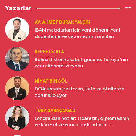
Yazarlar
AV. AHMET BURAK YALÇIN
IBAN mağdurları için yeni dönem! Yeni
düzenleme ve ceza indirim oranları
ŞEREF ÖZATA
Belirsizlikten rekabet gücüne: Türkiye'nin
yeni ekonomi vizyonu
NIHAT BINGÖL
DOA sistemi restoran, kafe ve otellerde
zorunlu oluyor
TUBA SARAÇOĞLU
Londra’dan notlar: Ticaretin, diplomasinin
ve küresel vizyonun başkentinde
Türkiye’nin yükselen gücü