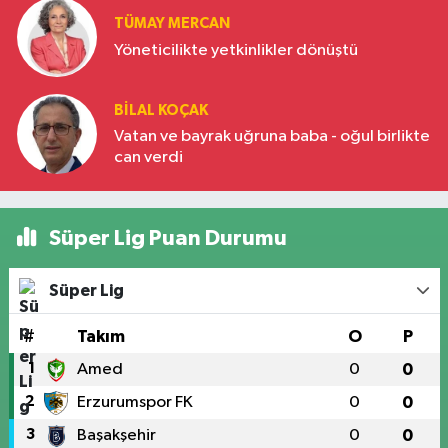
TÜMAY MERCAN
Yöneticilikte yetkinlikler dönüştü
BILAL KOÇAK
Vatan ve bayrak uğruna baba - oğul birlikte
can verdi
Süper Lig Puan Durumu
Süper Lig
#
Takım
O
P
1
Amed
0
0
2
Erzurumspor FK
0
0
3
Başakşehir
0
0