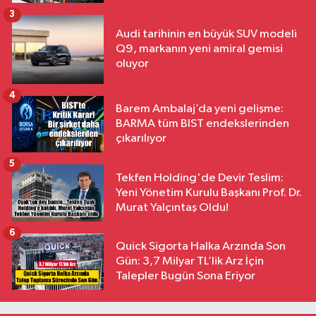
3
Audi tarihinin en büyük SUV modeli
Q9, markanın yeni amiral gemisi
oluyor
4
Barem Ambalaj’da yeni gelişme:
BARMA tüm BIST endekslerinden
çıkarılıyor
5
Tekfen Holding'de Devir Teslim:
Yeni Yönetim Kurulu Başkanı Prof. Dr.
Murat Yalçıntaş Oldu!
6
Quick Sigorta Halka Arzında Son
Gün: 3,7 Milyar TL’lik Arz İçin
Talepler Bugün Sona Eriyor