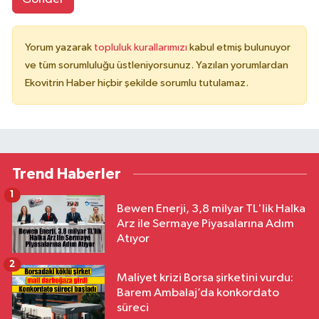
Yorum yazarak
topluluk kurallarımızı
kabul etmiş bulunuyor
ve tüm sorumluluğu üstleniyorsunuz. Yazılan yorumlardan
Ekovitrin Haber hiçbir şekilde sorumlu tutulamaz.
Trend Haberler
1
Bewen Enerji, 3,8 milyar TL'lik Halka
Arz ile Sermaye Piyasalarına Adım
Atıyor
2
Maliyet krizi Borsa şirketini vurdu:
Barem Ambalaj’da konkordato
süreci