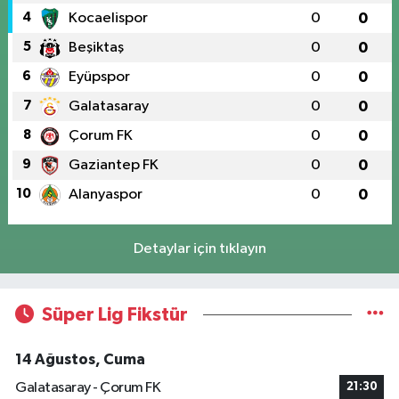
4
Kocaelispor
0
0
5
Beşiktaş
0
0
6
Eyüpspor
0
0
7
Galatasaray
0
0
8
Çorum FK
0
0
9
Gaziantep FK
0
0
10
Alanyaspor
0
0
Detaylar için tıklayın
Süper Lig Fikstür
14 Ağustos, Cuma
Galatasaray - Çorum FK
21:30