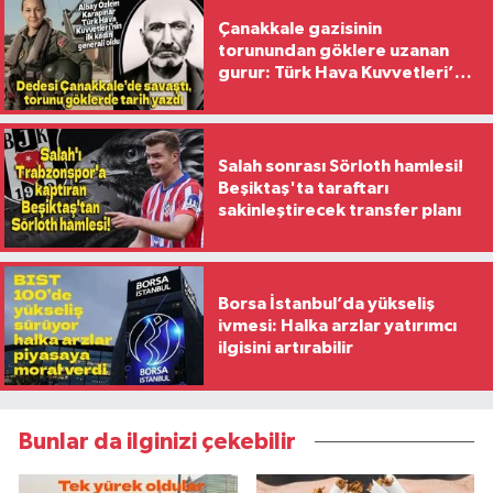
Çanakkale gazisinin
torunundan göklere uzanan
gurur: Türk Hava Kuvvetleri’nin
ilk kadın generali oldu
Salah sonrası Sörloth hamlesi!
Beşiktaş'ta taraftarı
sakinleştirecek transfer planı
Borsa İstanbul’da yükseliş
ivmesi: Halka arzlar yatırımcı
ilgisini artırabilir
Bunlar da ilginizi çekebilir