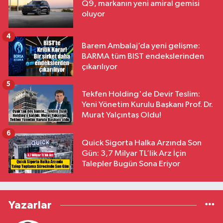
Q9, markanın yeni amiral gemisi
oluyor
4
Barem Ambalaj’da yeni gelişme:
BARMA tüm BIST endekslerinden
çıkarılıyor
5
Tekfen Holding'de Devir Teslim:
Yeni Yönetim Kurulu Başkanı Prof. Dr.
Murat Yalçıntaş Oldu!
6
Quick Sigorta Halka Arzında Son
Gün: 3,7 Milyar TL’lik Arz İçin
Talepler Bugün Sona Eriyor
Yazarlar