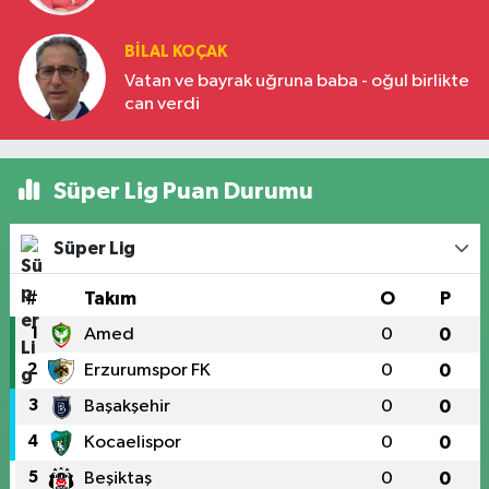
BILAL KOÇAK
Vatan ve bayrak uğruna baba - oğul birlikte
can verdi
Süper Lig Puan Durumu
Süper Lig
#
Takım
O
P
1
Amed
0
0
2
Erzurumspor FK
0
0
3
Başakşehir
0
0
4
Kocaelispor
0
0
5
Beşiktaş
0
0