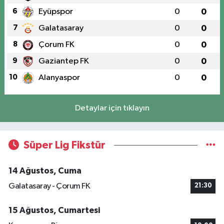
6
Eyüpspor
0
0
7
Galatasaray
0
0
8
Çorum FK
0
0
9
Gaziantep FK
0
0
10
Alanyaspor
0
0
Detaylar için tıklayın
Süper Lig Fikstür
14 Ağustos, Cuma
Galatasaray - Çorum FK
21:30
15 Ağustos, Cumartesi