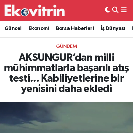
Güncel
Hava Durumu
Güncel
Ekonomi
Borsa Haberleri
İş Dünyası
Ekonomi
Trafik Durumu
GÜNDEM
Borsa Haberleri
Süper Lig Puan Durumu ve Fikstür
AKSUNGUR’dan milli
mühimmatlarla başarılı atış
İş Dünyası
Tüm Manşetler
testi... Kabiliyetlerine bir
Lojistik
Son Dakika Haberleri
yenisini daha ekledi
Otovitrin
Haber Arşivi
Asayiş
Magazin