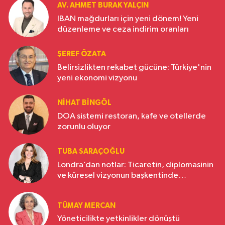
AV. AHMET BURAK YALÇIN
IBAN mağdurları için yeni dönem! Yeni
düzenleme ve ceza indirim oranları
ŞEREF ÖZATA
Belirsizlikten rekabet gücüne: Türkiye'nin
yeni ekonomi vizyonu
NIHAT BINGÖL
DOA sistemi restoran, kafe ve otellerde
zorunlu oluyor
TUBA SARAÇOĞLU
Londra’dan notlar: Ticaretin, diplomasinin
ve küresel vizyonun başkentinde
Türkiye’nin yükselen gücü
TÜMAY MERCAN
Yöneticilikte yetkinlikler dönüştü