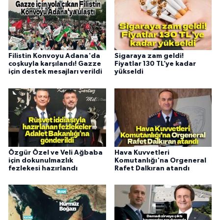
Filistin Konvoyu Adana'da
Sigaraya zam geldi!
coşkuyla karşılandı! Gazze
Fiyatlar 130 TL’ye kadar
için destek mesajları verildi
yükseldi
Özgür Özel ve Veli Ağbaba
Hava Kuvvetleri
için dokunulmazlık
Komutanlığı'na Orgeneral
fezlekesi hazırlandı
Rafet Dalkıran atandı