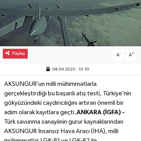
Gayrimenkul
Spor
Eğitim
Paylaş
-
+
A
A
08.04.2025 - 10:30
AKSUNGUR’un milli mühimmatlarla
gerçekleştirdiği bu başarılı atış testi, Türkiye’nin
gökyüzündeki caydırıcılığını artıran önemli bir
adım olarak kayıtlara geçti.
ANKARA (İGFA) -
Türk savunma sanayiinin gurur kaynaklarından
AKSUNGUR İnsansız Hava Aracı (İHA), milli
mühimmatlar LGK-81 ve LGK-82 ile