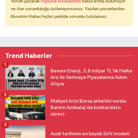
Yorum yazarak
topluluk kurallarımızı
kabul etmiş bulunuyor
ve tüm sorumluluğu üstleniyorsunuz. Yazılan yorumlardan
Ekovitrin Haber hiçbir şekilde sorumlu tutulamaz.
Trend Haberler
1
Bewen Enerji, 3,8 milyar TL'lik Halka
Arz ile Sermaye Piyasalarına Adım
Atıyor
2
Maliyet krizi Borsa şirketini vurdu:
Barem Ambalaj’da konkordato
süreci
3
Audi tarihinin en büyük SUV modeli