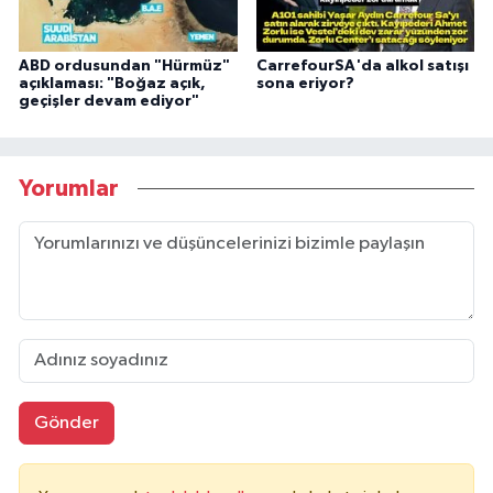
ABD ordusundan "Hürmüz"
CarrefourSA'da alkol satışı
açıklaması: "Boğaz açık,
sona eriyor?
geçişler devam ediyor"
Yorumlar
Gönder