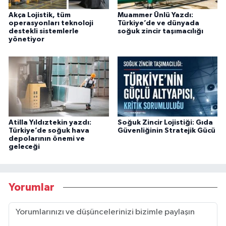
Akça Lojistik, tüm
Muammer Ünlü Yazdı:
operasyonları teknoloji
Türkiye’de ve dünyada
destekli sistemlerle
soğuk zincir taşımacılığı
yönetiyor
Atilla Yıldıztekin yazdı:
Soğuk Zincir Lojistiği: Gıda
Türkiye’de soğuk hava
Güvenliğinin Stratejik Gücü
depolarının önemi ve
geleceği
Yorumlar