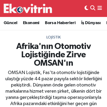
Güncel
Hava Durumu
Güncel
Ekonomi
Borsa Haberleri
İş Dünyası
Ekonomi
Trafik Durumu
LOJISTIK
Borsa Haberleri
Süper Lig Puan Durumu ve Fikstür
Afrika'nın Otomotiv
Lojistiğinde Zirve
İş Dünyası
Tüm Manşetler
OMSAN'ın
Lojistik
Son Dakika Haberleri
OMSAN Lojistik, Fas'ta otomotiv lojistiğinde
ulaştığı yüzde 44 pazar payıyla sektör liderliğini
Otovitrin
Haber Arşivi
pekiştirdi. Dünyanın önde gelen otomotiv
markalarına hizmet veren şirket, ülkenin dört bir
Asayiş
yanına gerçekleştirdiği taşıma operasyonlarıyla
Afrika pazarındaki etkinliğini her geçen gün
Magazin