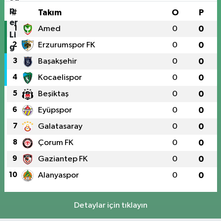
#
Takım
O
P
1
Amed
0
0
2
Erzurumspor FK
0
0
3
Başakşehir
0
0
4
Kocaelispor
0
0
5
Beşiktaş
0
0
6
Eyüpspor
0
0
7
Galatasaray
0
0
8
Çorum FK
0
0
9
Gaziantep FK
0
0
10
Alanyaspor
0
0
Detaylar için tıklayın