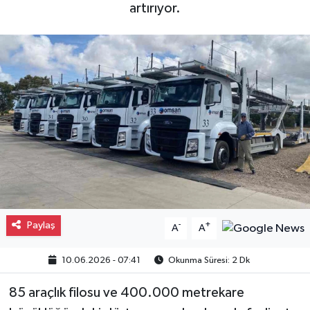
artırıyor.
Gayrimenkul
Spor
Eğitim
Paylaş
-
+
A
A
10.06.2026 - 07:41
Okunma Süresi: 2 Dk
85 araçlık filosu ve 400.000 metrekare