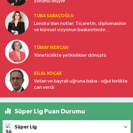
zorunlu oluyor
TUBA SARAÇOĞLU
Londra’dan notlar: Ticaretin, diplomasinin
ve küresel vizyonun başkentinde
Türkiye’nin yükselen gücü
TÜMAY MERCAN
Yöneticilikte yetkinlikler dönüştü
BILAL KOÇAK
Vatan ve bayrak uğruna baba - oğul birlikte
can verdi
Süper Lig Puan Durumu
Süper Lig