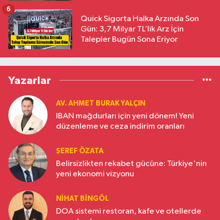
6
Quick Sigorta Halka Arzında Son
Gün: 3,7 Milyar TL’lik Arz İçin
Talepler Bugün Sona Eriyor
Yazarlar
AV. AHMET BURAK YALÇIN
IBAN mağdurları için yeni dönem! Yeni
düzenleme ve ceza indirim oranları
ŞEREF ÖZATA
Belirsizlikten rekabet gücüne: Türkiye'nin
yeni ekonomi vizyonu
NIHAT BINGÖL
DOA sistemi restoran, kafe ve otellerde