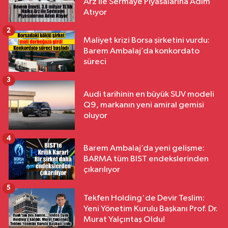
Arz ile Sermaye Piyasalarına Adım
Atıyor
2
Maliyet krizi Borsa şirketini vurdu:
Barem Ambalaj’da konkordato
süreci
3
Audi tarihinin en büyük SUV modeli
Q9, markanın yeni amiral gemisi
oluyor
4
Barem Ambalaj’da yeni gelişme:
BARMA tüm BIST endekslerinden
çıkarılıyor
5
Tekfen Holding'de Devir Teslim:
Yeni Yönetim Kurulu Başkanı Prof. Dr.
Murat Yalçıntaş Oldu!