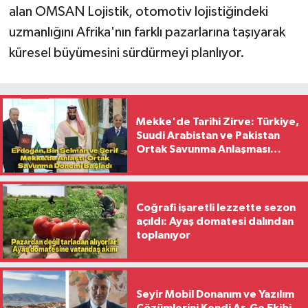
alan OMSAN Lojistik, otomotiv lojistiğindeki
uzmanlığını Afrika'nın farklı pazarlarına taşıyarak
küresel büyümesini sürdürmeyi planlıyor.
Mekke'de Tarihi Zirve: Türkiye,
Suudi Arabistan ve Pakistan
Ortak Savunma Anlaşması
İmzaladı
Coğrafi işaretli lezzette sezon
açıldı: Ayaş domatesi dalından
toplanıyor
Seyir Mobil Donanım ve Yazılım
Çözümlerini Kendi Ar-Ge Ekibi