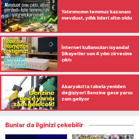
Yatırımcının temmuz kazananı
mevduat, yıllık lideri altın oldu
İnternet kullanıcıları isyanda!
Şikayetler son 4 yılın zirvesine
çıktı
Akaryakıtta tabela yeniden
değişiyor! Benzine gece yarısı
zam geliyor
Bunlar da ilginizi çekebilir