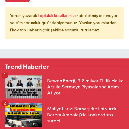
Yorum yazarak
topluluk kurallarımızı
kabul etmiş bulunuyor
ve tüm sorumluluğu üstleniyorsunuz. Yazılan yorumlardan
Ekovitrin Haber hiçbir şekilde sorumlu tutulamaz.
Trend Haberler
1
Bewen Enerji, 3,8 milyar TL'lik Halka
Arz ile Sermaye Piyasalarına Adım
Atıyor
2
Maliyet krizi Borsa şirketini vurdu:
Barem Ambalaj’da konkordato
süreci