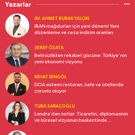
Yazarlar
AV. AHMET BURAK YALÇIN
IBAN mağdurları için yeni dönem! Yeni
düzenleme ve ceza indirim oranları
ŞEREF ÖZATA
Belirsizlikten rekabet gücüne: Türkiye'nin
yeni ekonomi vizyonu
NIHAT BINGÖL
DOA sistemi restoran, kafe ve otellerde
zorunlu oluyor
TUBA SARAÇOĞLU
Londra’dan notlar: Ticaretin, diplomasinin
ve küresel vizyonun başkentinde
Türkiye’nin yükselen gücü