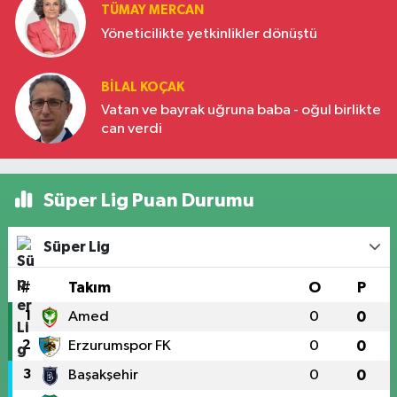
TÜMAY MERCAN
Yöneticilikte yetkinlikler dönüştü
BILAL KOÇAK
Vatan ve bayrak uğruna baba - oğul birlikte
can verdi
Süper Lig Puan Durumu
Süper Lig
#
Takım
O
P
1
Amed
0
0
2
Erzurumspor FK
0
0
3
Başakşehir
0
0