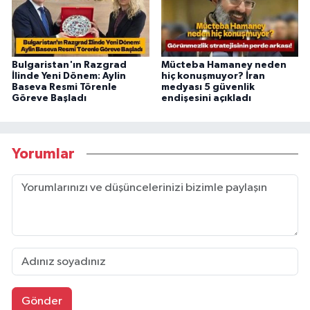
Bulgaristan'ın Razgrad
Mücteba Hamaney neden
İlinde Yeni Dönem: Aylin
hiç konuşmuyor? İran
Baseva Resmi Törenle
medyası 5 güvenlik
Göreve Başladı
endişesini açıkladı
Yorumlar
Gönder