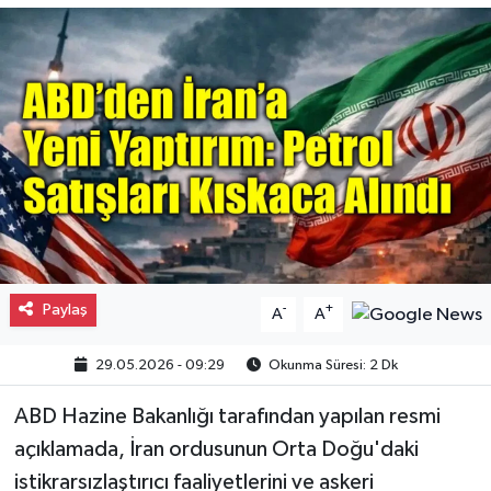
Gayrimenkul
Spor
Eğitim
Paylaş
-
+
A
A
29.05.2026 - 09:29
Okunma Süresi: 2 Dk
ABD Hazine Bakanlığı tarafından yapılan resmi
açıklamada, İran ordusunun Orta Doğu'daki
istikrarsızlaştırıcı faaliyetlerini ve askeri