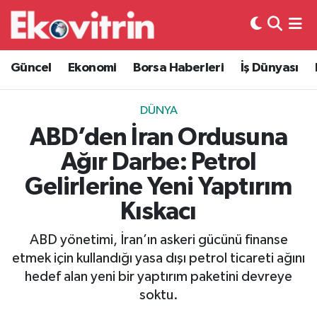
Güncel
Hava Durumu
Güncel
Ekonomi
Borsa Haberleri
İş Dünyası
Ekonomi
Trafik Durumu
DÜNYA
Borsa Haberleri
Süper Lig Puan Durumu ve Fikstür
ABD’den İran Ordusuna
Ağır Darbe: Petrol
İş Dünyası
Tüm Manşetler
Gelirlerine Yeni Yaptırım
Lojistik
Son Dakika Haberleri
Kıskacı
Otovitrin
Haber Arşivi
ABD yönetimi, İran’ın askeri gücünü finanse
etmek için kullandığı yasa dışı petrol ticareti ağını
Asayiş
hedef alan yeni bir yaptırım paketini devreye
soktu.
Magazin