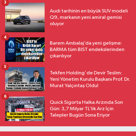
3
Audi tarihinin en büyük SUV modeli
Q9, markanın yeni amiral gemisi
oluyor
4
Barem Ambalaj’da yeni gelişme:
BARMA tüm BIST endekslerinden
çıkarılıyor
5
Tekfen Holding'de Devir Teslim:
Yeni Yönetim Kurulu Başkanı Prof. Dr.
Murat Yalçıntaş Oldu!
6
Quick Sigorta Halka Arzında Son
Gün: 3,7 Milyar TL’lik Arz İçin
Talepler Bugün Sona Eriyor