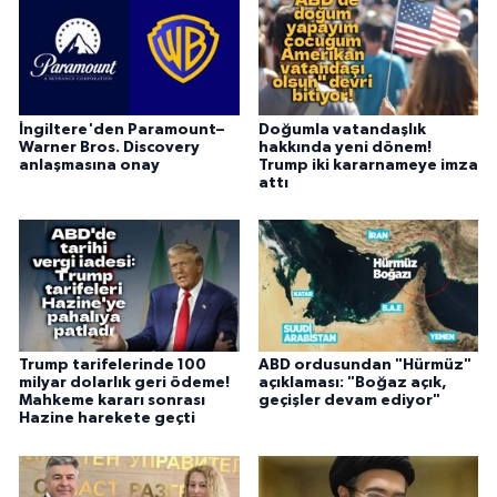
İngiltere'den Paramount–
Doğumla vatandaşlık
Warner Bros. Discovery
hakkında yeni dönem!
anlaşmasına onay
Trump iki kararnameye imza
attı
Trump tarifelerinde 100
ABD ordusundan "Hürmüz"
milyar dolarlık geri ödeme!
açıklaması: "Boğaz açık,
Mahkeme kararı sonrası
geçişler devam ediyor"
Hazine harekete geçti