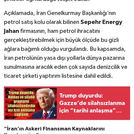
Açıklamada, İran Genelkurmay Başkanlığı’nın
petrol satış kolu olarak bilinen
Sepehr Energy
Jahan
firmasının, ham petrol ihracatını
gerçekleştirebilmek için büyük ölçüde bu gizli
ağlara bağımlı olduğu vurgulandı. Bu kapsamda,
İran petrolünün yasa dışı yollarla dünya pazarına
sunulmasına aracılık eden çok sayıda denizcilik ve
ticaret şirketi yaptırım listesine dahil edildi.
Trump duyurdu:
Gazze’de silahsızlanma
için “tarihi anlaşma”
iddiası! Türkiye’ye
teşekkür etti
"İran’ın Askeri Finansman Kaynaklarını