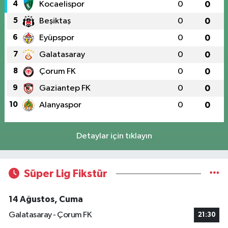
4
Kocaelispor
0
0
5
Beşiktaş
0
0
6
Eyüpspor
0
0
7
Galatasaray
0
0
8
Çorum FK
0
0
9
Gaziantep FK
0
0
10
Alanyaspor
0
0
Detaylar için tıklayın
Süper Lig Fikstür
14 Ağustos, Cuma
Galatasaray - Çorum FK
21:30