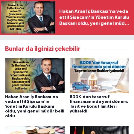
Hakan Aran İş Bankası'na veda
etti! Şişecam'ın Yönetim Kurulu
Başkanı oldu, yeni genel müdür
belli oldu
Bunlar da ilginizi çekebilir
Hakan Aran İş Bankası'na
BDDK'dan tasarruf
veda etti! Şişecam'ın
finansmanında yeni dönem:
Yönetim Kurulu Başkanı
Taşıt ve konut limitleri
oldu, yeni genel müdür belli
yükseldi
oldu