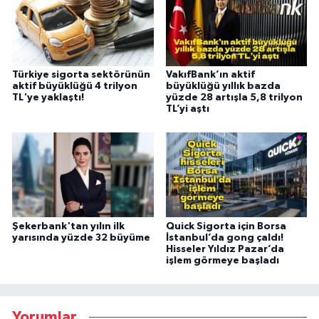
Türkiye sigorta sektörünün
VakıfBank’ın aktif
aktif büyüklüğü 4 trilyon
büyüklüğü yıllık bazda
TL'ye yaklaştı!
yüzde 28 artışla 5,8 trilyon
TL’yi aştı
Şekerbank'tan yılın ilk
Quick Sigorta için Borsa
yarısında yüzde 32 büyüme
İstanbul’da gong çaldı!
Hisseler Yıldız Pazar’da
işlem görmeye başladı
Yorumlar