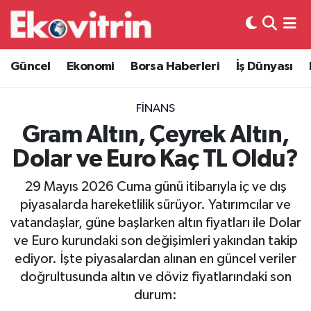
Güncel
Hava Durumu
Güncel
Ekonomi
Borsa Haberleri
İş Dünyası
Ekonomi
Trafik Durumu
FINANS
Borsa Haberleri
Süper Lig Puan Durumu ve Fikstür
Gram Altın, Çeyrek Altın,
Dolar ve Euro Kaç TL Oldu?
İş Dünyası
Tüm Manşetler
29 Mayıs 2026 Cuma günü itibarıyla iç ve dış
Lojistik
Son Dakika Haberleri
piyasalarda hareketlilik sürüyor. Yatırımcılar ve
vatandaşlar, güne başlarken altın fiyatları ile Dolar
Otovitrin
Haber Arşivi
ve Euro kurundaki son değişimleri yakından takip
ediyor. İşte piyasalardan alınan en güncel veriler
Asayiş
doğrultusunda altın ve döviz fiyatlarındaki son
durum:
Magazin