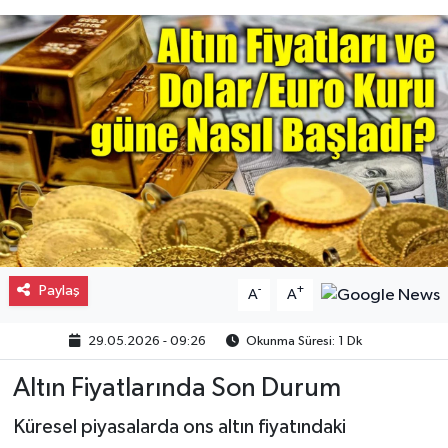
Gayrimenkul
Spor
Eğitim
Paylaş
-
+
A
A
29.05.2026 - 09:26
Okunma Süresi: 1 Dk
Altın Fiyatlarında Son Durum
Küresel piyasalarda ons altın fiyatındaki