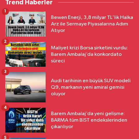
Trend Haberler
1
Bewen Enerji, 3,8 milyar TL'lik Halka
Arz ile Sermaye Piyasalarına Adım
Atıyor
2
Maliyet krizi Borsa şirketini vurdu:
Barem Ambalaj’da konkordato
süreci
3
Audi tarihinin en büyük SUV modeli
Q9, markanın yeni amiral gemisi
oluyor
4
Barem Ambalaj’da yeni gelişme:
BARMA tüm BIST endekslerinden
çıkarılıyor
5