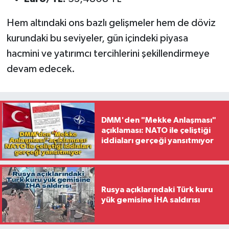
Hem altındaki ons bazlı gelişmeler hem de döviz
kurundaki bu seviyeler, gün içindeki piyasa
hacmini ve yatırımcı tercihlerini şekillendirmeye
devam edecek.
DMM'den "Mekke Anlaşması"
açıklaması: NATO ile çeliştiği
iddiaları gerçeği yansıtmıyor
Rusya açıklarındaki Türk kuru
yük gemisine İHA saldırısı