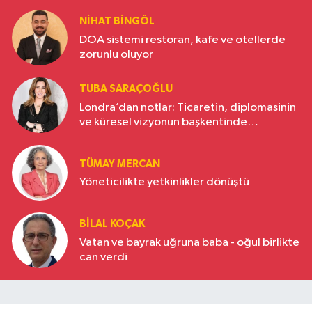
NIHAT BINGÖL
DOA sistemi restoran, kafe ve otellerde
zorunlu oluyor
TUBA SARAÇOĞLU
Londra’dan notlar: Ticaretin, diplomasinin
ve küresel vizyonun başkentinde
Türkiye’nin yükselen gücü
TÜMAY MERCAN
Yöneticilikte yetkinlikler dönüştü
BILAL KOÇAK
Vatan ve bayrak uğruna baba - oğul birlikte
can verdi