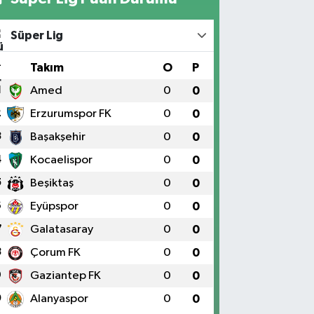
Süper Lig
#
Takım
O
P
1
Amed
0
0
2
Erzurumspor FK
0
0
3
Başakşehir
0
0
4
Kocaelispor
0
0
5
Beşiktaş
0
0
6
Eyüpspor
0
0
7
Galatasaray
0
0
8
Çorum FK
0
0
9
Gaziantep FK
0
0
0
Alanyaspor
0
0