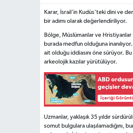
Karar, İsrail’in Kudüs’teki dini ve d
bir adımı olarak değerlendiriliyor.
Bölge, Müslümanlar ve Hristiyanlar 
burada medfun olduğuna inanılıyor. İs
ait olduğu iddiasını öne sürüyor. 
arkeolojik kazılar yürütülüyor.
ABD ordusun
geçişler de
İçeriği Görünt
Uzmanlar, yaklaşık 35 yıldır sürdürü
somut bulgulara ulaşılamadığını, bu