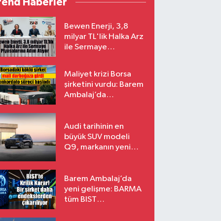
rend Haberler
Bewen Enerji, 3,8
milyar TL'lik Halka Arz
ile Sermaye
Piyasalarına Adım
Atıyor
Maliyet krizi Borsa
şirketini vurdu: Barem
Ambalaj’da
konkordato süreci
Audi tarihinin en
büyük SUV modeli
Q9, markanın yeni
amiral gemisi oluyor
Barem Ambalaj’da
yeni gelişme: BARMA
tüm BIST
endekslerinden
çıkarılıyor