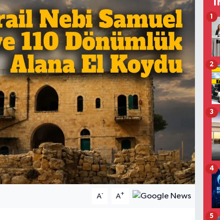
T
1
2
3
4
-
+
A
A
5