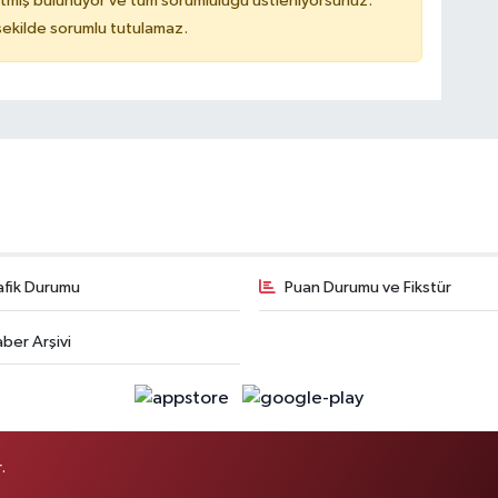
tmiş bulunuyor ve tüm sorumluluğu üstleniyorsunuz.
 şekilde sorumlu tutulamaz.
afik Durumu
Puan Durumu ve Fikstür
ber Arşivi
.