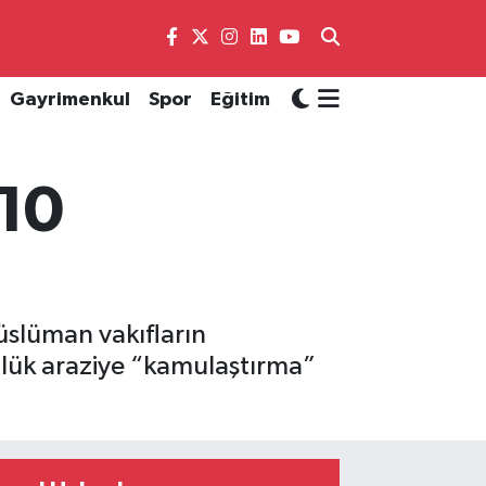
Gayrimenkul
Spor
Eğitim
110
üslüman vakıfların
lük araziye “kamulaştırma”