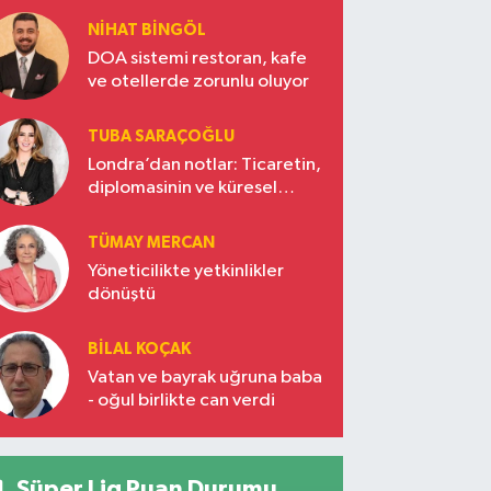
NIHAT BINGÖL
DOA sistemi restoran, kafe
ve otellerde zorunlu oluyor
TUBA SARAÇOĞLU
Londra’dan notlar: Ticaretin,
diplomasinin ve küresel
vizyonun başkentinde
Türkiye’nin yükselen gücü
TÜMAY MERCAN
Yöneticilikte yetkinlikler
dönüştü
BILAL KOÇAK
Vatan ve bayrak uğruna baba
- oğul birlikte can verdi
Süper Lig Puan Durumu