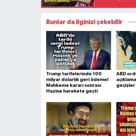
Bunlar da ilginizi çekebilir
Trump tarifelerinde 100
ABD ord
milyar dolarlık geri ödeme!
açıklama
Mahkeme kararı sonrası
geçişle
Hazine harekete geçti