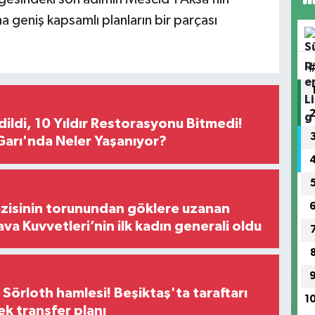
 geniş kapsamlı planların bir parçası
Edildi, 10 Yıldır Restorasyonu Bitmedi!
arı'nda Neler Yaşanıyor?
zisinin torunundan göklere uzanan
ava Kuvvetleri’nin ilk kadın generali oldu
 Sörloth hamlesi! Beşiktaş'ta taraftarı
1
ek transfer planı