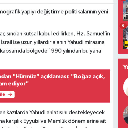
emografik yapıyı değiştirme politikalarının yeni
6
açısından kutsal kabul edilirken, Hz. Samuel’in
rail ise uzun yıllardır alanın Yahudi mirasına
Bu kapsamda bölgede 1990 yılından bu yana
Y
dan "Hürmüz" açıklaması: "Boğaz açık,
vam ediyor"
üle
len kazılarda Yahudi anlatısını destekleyecek
na karşılık Eyyubi ve Memlük dönemlerine ait