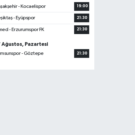
şakşehir - Kocaelispor
19:00
şiktaş - Eyüpspor
21:30
ed - Erzurumspor FK
21:30
7 Ağustos, Pazartesi
msunspor - Göztepe
21:30