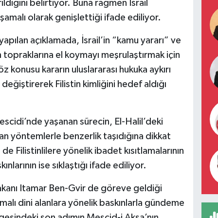
ıldığını belirtiyor. Buna rağmen İsrail
malı olarak genişlettiği ifade ediliyor.
n yapılan açıklamada, İsrail’in “kamu yararı” ve
in topraklarına el koymayı meşrulaştırmak için
z konusu kararın uluslararası hukuka aykırı
eğiştirerek Filistin kimliğini hedef aldığı
cidi’nde yaşanan sürecin, El-Halil’deki
n yöntemlerle benzerlik taşıdığına dikkat
de Filistinlilere yönelik ibadet kısıtlamalarının
ınlarının ise sıklaştığı ifade ediliyor.
 Bakanı Itamar Ben-Gvir de göreve geldiği
alı dini alanlara yönelik baskınlarla gündeme
lgesindeki son adımın Mescid-i Aksa’nın