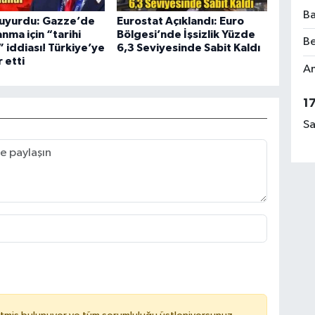
Ba
uyurdu: Gazze’de
Eurostat Açıklandı: Euro
anma için “tarihi
Bölgesi’nde İşsizlik Yüzde
Be
 iddiası! Türkiye’ye
6,3 Seviyesinde Sabit Kaldı
 etti
Am
1
Sa