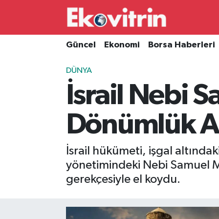
Güncel
Hava Durumu
Güncel
Ekonomi
Borsa Haberleri
Ekonomi
Trafik Durumu
DÜNYA
İsrail Nebi 
Borsa Haberleri
Süper Lig Puan Durumu ve Fikstür
İş Dünyası
Tüm Manşetler
Dönümlük Al
Lojistik
Son Dakika Haberleri
İsrail hükümeti, işgal altın
Otovitrin
Haber Arşivi
yönetimindeki Nebi Samuel M
gerekçesiyle el koydu.
Asayiş
Magazin