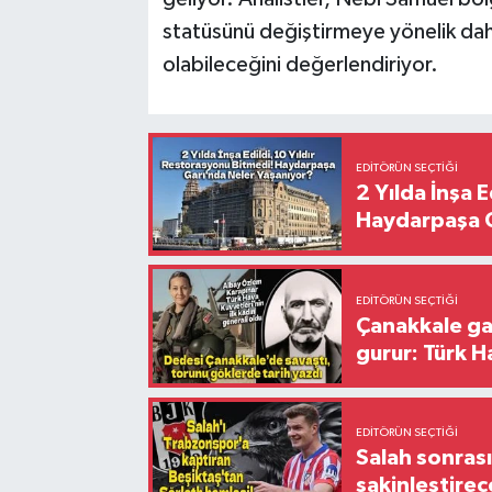
statüsünü değiştirmeye yönelik daha
olabileceğini değerlendiriyor.
EDITÖRÜN SEÇTIĞI
2 Yılda İnşa 
Haydarpaşa G
EDITÖRÜN SEÇTIĞI
Çanakkale ga
gurur: Türk H
EDITÖRÜN SEÇTIĞI
Salah sonrası
sakinleştirec