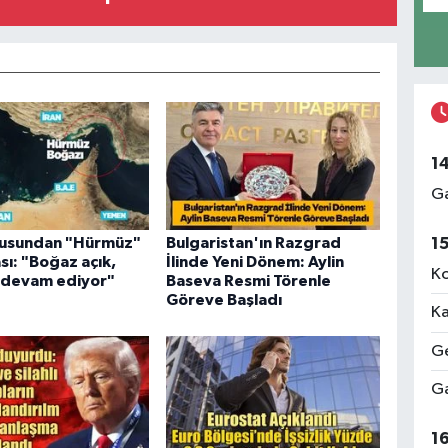
1
Ga
1
usundan "Hürmüz"
Bulgaristan'ın Razgrad
sı: "Boğaz açık,
İlinde Yeni Dönem: Aylin
Ko
r devam ediyor"
Baseva Resmi Törenle
Göreve Başladı
Ka
Ge
Ga
1