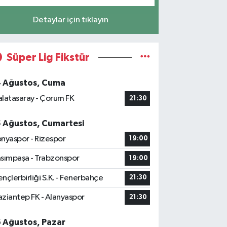
Detaylar için tıklayın
Süper Lig Fikstür
4 Ağustos, Cuma
latasaray - Çorum FK
21:30
5 Ağustos, Cumartesi
nyaspor - Rizespor
19:00
sımpaşa - Trabzonspor
19:00
nçlerbirliği S.K. - Fenerbahçe
21:30
ziantep FK - Alanyaspor
21:30
6 Ağustos, Pazar