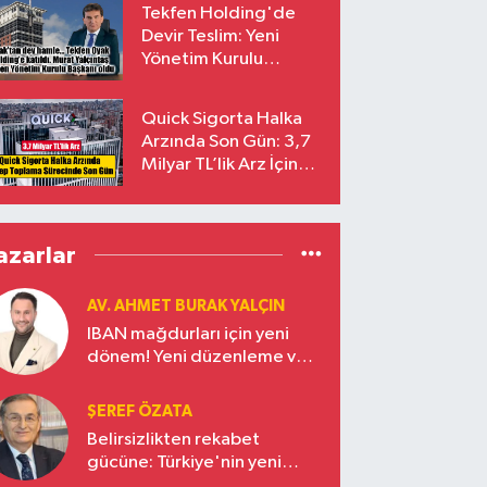
Tekfen Holding'de
Devir Teslim: Yeni
Yönetim Kurulu
Başkanı Prof. Dr. Murat
Yalçıntaş Oldu!
Quick Sigorta Halka
Arzında Son Gün: 3,7
Milyar TL’lik Arz İçin
Talepler Bugün Sona
Eriyor
azarlar
AV. AHMET BURAK YALÇIN
IBAN mağdurları için yeni
dönem! Yeni düzenleme ve
ceza indirim oranları
ŞEREF ÖZATA
Belirsizlikten rekabet
gücüne: Türkiye'nin yeni
ekonomi vizyonu