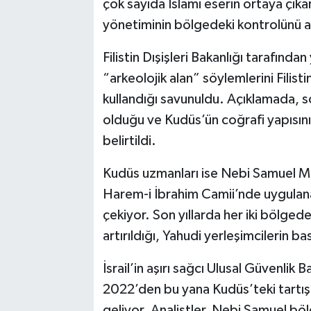
çok sayıda İslami eserin ortaya çıkar
yönetiminin bölgedeki kontrolünü aşa
Filistin Dışişleri Bakanlığı tarafında
“arkeolojik alan” söylemlerini Filist
kullandığı savunuldu. Açıklamada, sö
olduğu ve Kudüs’ün coğrafi yapısını d
belirtildi.
Kudüs uzmanları ise Nebi Samuel Mes
Harem-i İbrahim Camii’nde uygulana
çekiyor. Son yıllarda her iki bölgede 
artırıldığı, Yahudi yerleşimcilerin bask
İsrail’in aşırı sağcı Ulusal Güvenlik
2022’den bu yana Kudüs’teki tartışm
geliyor. Analistler, Nebi Samuel bö