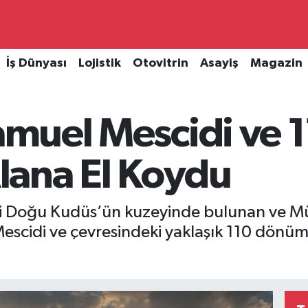
İş Dünyası
Lojistik
Otovitrin
Asayiş
Magazin
Samuel Mescidi ve 
ana El Koydu
daki Doğu Kudüs’ün kuzeyinde bulunan ve M
escidi ve çevresindeki yaklaşık 110 dönüm