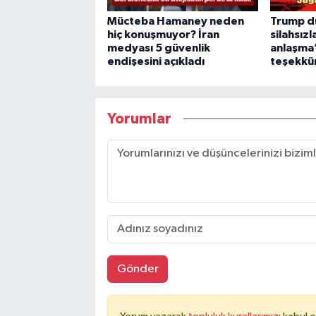
Mücteba Hamaney neden
Trump d
hiç konuşmuyor? İran
silahsızl
medyası 5 güvenlik
anlaşma”
endişesini açıkladı
teşekkür
Yorumlar
Gönder