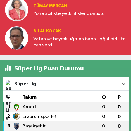
TÜMAY MERCAN
Yöneticilikte yetkinlikler dönüştü
BILAL KOÇAK
Vatan ve bayrak uğruna baba - oğul birlikte
can verdi
Süper Lig Puan Durumu
Süper Lig
#
Takım
O
P
1
Amed
0
0
2
Erzurumspor FK
0
0
3
Başakşehir
0
0