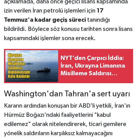
açıklamada, daha önce geçici lisans kapsamında
izin verilen İran petrolü işlemleri için
17
Temmuz'a kadar geçiş süreci
tanındığı
bildirildi. Böylece söz konusu tarihten sonra lisans
kapsamındaki işlemler sona erecek.
NYT’den Çarpıcı İddia:
İran, Ukrayna Limanına
Misilleme Saldırısı
Diplomasiyle Rafa
Kaldırdı
Washington'dan Tahran'a sert uyarı
Kararın ardından konuşan bir ABD'li yetkili, İran'ın
Hürmüz Boğazı'ndaki faaliyetlerini "kabul
edilemez" olarak nitelendirerek, ticari gemilere
yönelik saldırıların karşılıksız kalmayacağını