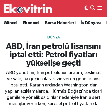
Güncel
Hava Durumu
Güncel
Ekonomi
Borsa Haberleri
İş Dünyası
Ekonomi
Trafik Durumu
DÜNYA
Borsa Haberleri
Süper Lig Puan Durumu ve Fikstür
ABD, İran petrolü lisansını
iptal etti: Petrol fiyatları
İş Dünyası
Tüm Manşetler
yükselişe geçti
Lojistik
Son Dakika Haberleri
ABD yönetimi, İran petrolünün üretim, teslimat
ve satışına geçici olarak izin veren genel lisansı
Otovitrin
Haber Arşivi
iptal etti. Kararın ardından Washington'dan
yapılan açıklamalarda, Hürmüz Boğazı'nda ticari
Asayiş
gemilere yönelik saldırılar nedeniyle İran'a sert
mesajlar verilirken, küresel petrol fiyatları da
Magazin