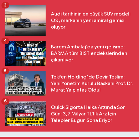
3
Audi tarihinin en büyük SUV modeli
Q9, markanın yeni amiral gemisi
oluyor
4
Barem Ambalaj’da yeni gelişme:
BARMA tüm BIST endekslerinden
çıkarılıyor
5
Tekfen Holding'de Devir Teslim:
Yeni Yönetim Kurulu Başkanı Prof. Dr.
Murat Yalçıntaş Oldu!
6
Quick Sigorta Halka Arzında Son
Gün: 3,7 Milyar TL’lik Arz İçin
Talepler Bugün Sona Eriyor