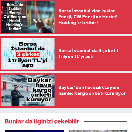
Borsa İstanbul'dan Işıklar
Enerji, CW Enerji ve Hedef
Holding'e tedbir!
Borsa İstanbul’da 3 şirket 1
trilyon TL’yi aştı
Baykar’dan havacılıkta yeni
hamle: Kargo şirketi kuruluyor
Bunlar da ilginizi çekebilir