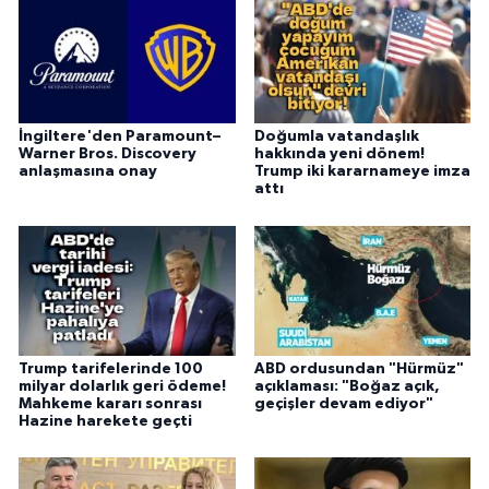
İngiltere'den Paramount–
Doğumla vatandaşlık
Warner Bros. Discovery
hakkında yeni dönem!
anlaşmasına onay
Trump iki kararnameye imza
attı
Trump tarifelerinde 100
ABD ordusundan "Hürmüz"
milyar dolarlık geri ödeme!
açıklaması: "Boğaz açık,
Mahkeme kararı sonrası
geçişler devam ediyor"
Hazine harekete geçti