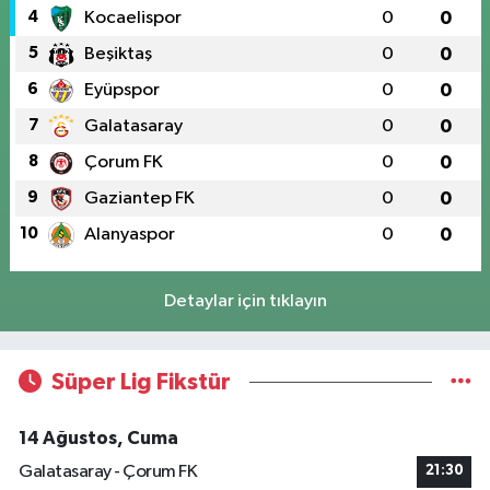
4
Kocaelispor
0
0
5
Beşiktaş
0
0
6
Eyüpspor
0
0
7
Galatasaray
0
0
8
Çorum FK
0
0
9
Gaziantep FK
0
0
10
Alanyaspor
0
0
Detaylar için tıklayın
Süper Lig Fikstür
14 Ağustos, Cuma
Galatasaray - Çorum FK
21:30