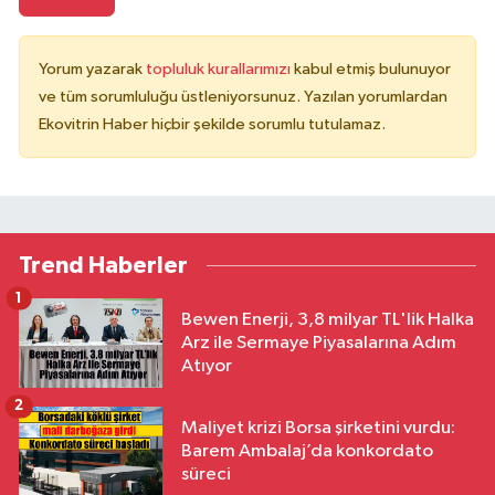
Yorum yazarak
topluluk kurallarımızı
kabul etmiş bulunuyor
ve tüm sorumluluğu üstleniyorsunuz. Yazılan yorumlardan
Ekovitrin Haber hiçbir şekilde sorumlu tutulamaz.
Trend Haberler
1
Bewen Enerji, 3,8 milyar TL'lik Halka
Arz ile Sermaye Piyasalarına Adım
Atıyor
2
Maliyet krizi Borsa şirketini vurdu:
Barem Ambalaj’da konkordato
süreci