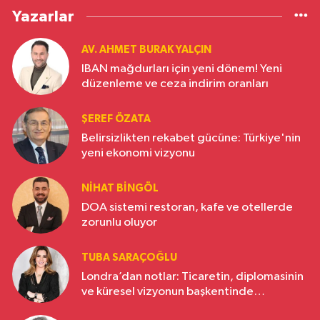
Yazarlar
AV. AHMET BURAK YALÇIN
IBAN mağdurları için yeni dönem! Yeni
düzenleme ve ceza indirim oranları
ŞEREF ÖZATA
Belirsizlikten rekabet gücüne: Türkiye'nin
yeni ekonomi vizyonu
NIHAT BINGÖL
DOA sistemi restoran, kafe ve otellerde
zorunlu oluyor
TUBA SARAÇOĞLU
Londra’dan notlar: Ticaretin, diplomasinin
ve küresel vizyonun başkentinde
Türkiye’nin yükselen gücü