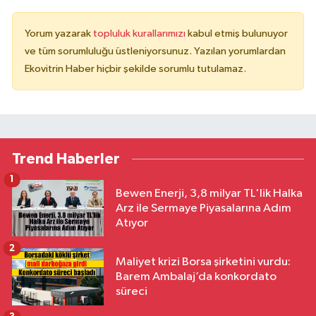
Yorum yazarak
topluluk kurallarımızı
kabul etmiş bulunuyor
ve tüm sorumluluğu üstleniyorsunuz. Yazılan yorumlardan
Ekovitrin Haber hiçbir şekilde sorumlu tutulamaz.
Trend Haberler
1
Bewen Enerji, 3,8 milyar TL'lik Halka
Arz ile Sermaye Piyasalarına Adım
Atıyor
2
Maliyet krizi Borsa şirketini vurdu:
Barem Ambalaj’da konkordato
süreci