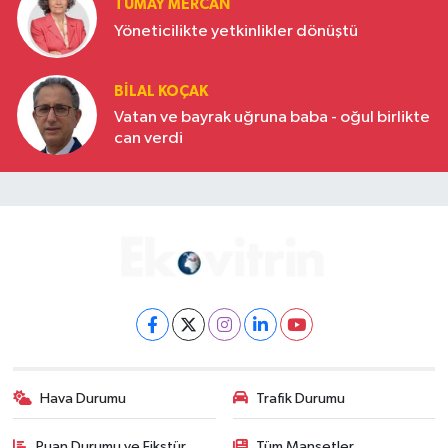
TÜMAY MERCAN
Yöneticilikte yetkinlikler dönüştü
BILAL KOÇAK
Vatan ve bayrak uğruna baba - oğul birlikte
can verdi
Hava Durumu
Trafik Durumu
Puan Durumu ve Fikstür
Tüm Manşetler