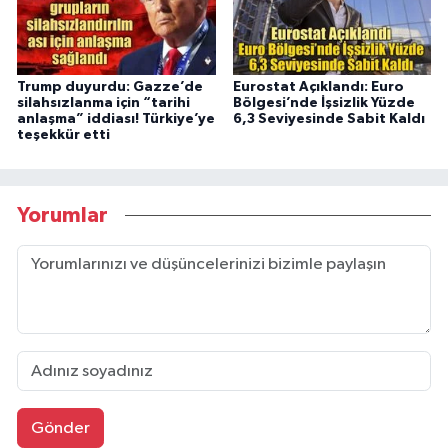
Trump duyurdu: Gazze’de
Eurostat Açıklandı: Euro
silahsızlanma için “tarihi
Bölgesi’nde İşsizlik Yüzde
anlaşma” iddiası! Türkiye’ye
6,3 Seviyesinde Sabit Kaldı
teşekkür etti
Yorumlar
Gönder