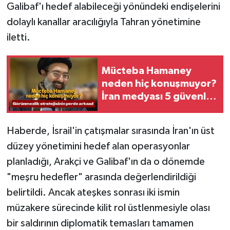
Galibaf'ı hedef alabileceği yönündeki endişelerini
dolaylı kanallar aracılığıyla Tahran yönetimine
iletti.
Mücteba Hamaney
neden hiç konuşmuyor?
İran medyası 5 güvenlik
endişesini açıkladı
Haberde, İsrail'in çatışmalar sırasında İran'ın üst
düzey yönetimini hedef alan operasyonlar
planladığı, Arakçi ve Galibaf'ın da o dönemde
"meşru hedefler" arasında değerlendirildiği
belirtildi. Ancak ateşkes sonrası iki ismin
müzakere sürecinde kilit rol üstlenmesiyle olası
bir saldırının diplomatik temasları tamamen