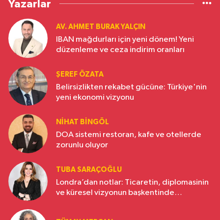
Yazarlar
AV. AHMET BURAK YALÇIN
IBAN mağdurları için yeni dönem! Yeni
düzenleme ve ceza indirim oranları
ŞEREF ÖZATA
Belirsizlikten rekabet gücüne: Türkiye'nin
yeni ekonomi vizyonu
NIHAT BINGÖL
DOA sistemi restoran, kafe ve otellerde
zorunlu oluyor
TUBA SARAÇOĞLU
Londra’dan notlar: Ticaretin, diplomasinin
ve küresel vizyonun başkentinde
Türkiye’nin yükselen gücü