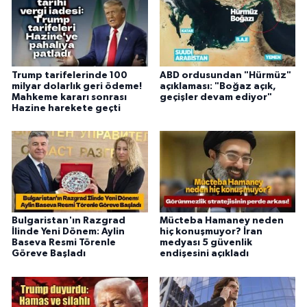
Trump tarifelerinde 100
ABD ordusundan "Hürmüz"
milyar dolarlık geri ödeme!
açıklaması: "Boğaz açık,
Mahkeme kararı sonrası
geçişler devam ediyor"
Hazine harekete geçti
Bulgaristan'ın Razgrad
Mücteba Hamaney neden
İlinde Yeni Dönem: Aylin
hiç konuşmuyor? İran
Baseva Resmi Törenle
medyası 5 güvenlik
Göreve Başladı
endişesini açıkladı