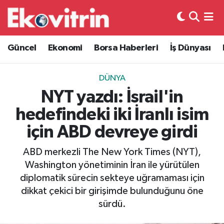
Güncel
Hava Durumu
Güncel
Ekonomi
Borsa Haberleri
İş Dünyası
Ekonomi
Trafik Durumu
DÜNYA
Borsa Haberleri
Süper Lig Puan Durumu ve Fikstür
NYT yazdı: İsrail'in
hedefindeki iki İranlı isim
İş Dünyası
Tüm Manşetler
için ABD devreye girdi
Lojistik
Son Dakika Haberleri
ABD merkezli The New York Times (NYT),
Washington yönetiminin İran ile yürütülen
Otovitrin
Haber Arşivi
diplomatik sürecin sekteye uğramaması için
dikkat çekici bir girişimde bulunduğunu öne
Asayiş
sürdü.
Magazin