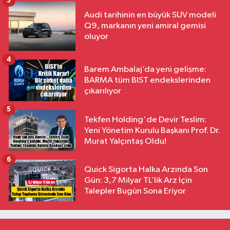
3
Audi tarihinin en büyük SUV modeli
Q9, markanın yeni amiral gemisi
oluyor
4
Barem Ambalaj’da yeni gelişme:
BARMA tüm BIST endekslerinden
çıkarılıyor
5
Tekfen Holding'de Devir Teslim:
Yeni Yönetim Kurulu Başkanı Prof. Dr.
Murat Yalçıntaş Oldu!
6
Quick Sigorta Halka Arzında Son
Gün: 3,7 Milyar TL’lik Arz İçin
Talepler Bugün Sona Eriyor