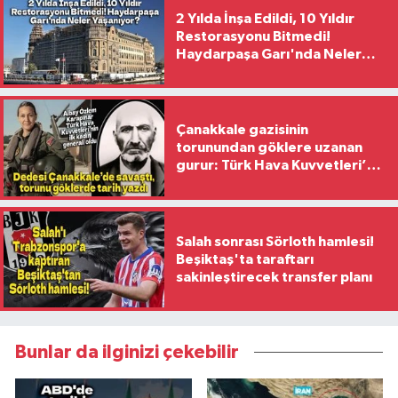
2 Yılda İnşa Edildi, 10 Yıldır
Restorasyonu Bitmedi!
Haydarpaşa Garı'nda Neler
Yaşanıyor?
Çanakkale gazisinin
torunundan göklere uzanan
gurur: Türk Hava Kuvvetleri’nin
ilk kadın generali oldu
Salah sonrası Sörloth hamlesi!
Beşiktaş'ta taraftarı
sakinleştirecek transfer planı
Bunlar da ilginizi çekebilir