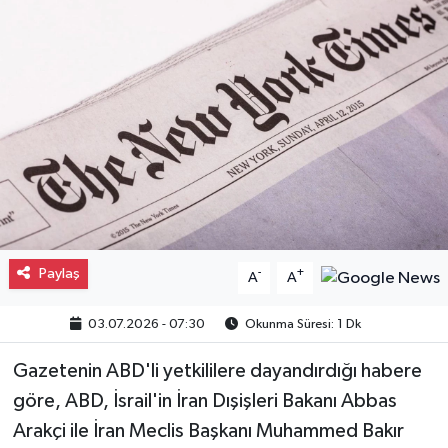
Gayrimenkul
Spor
Eğitim
Paylaş
-
+
A
A
03.07.2026 - 07:30
Okunma Süresi: 1 Dk
Gazetenin ABD'li yetkililere dayandırdığı habere
göre, ABD, İsrail'in İran Dışişleri Bakanı Abbas
Arakçi ile İran Meclis Başkanı Muhammed Bakır