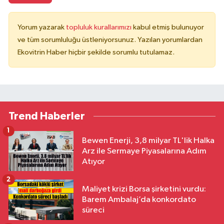
Yorum yazarak
topluluk kurallarımızı
kabul etmiş bulunuyor
ve tüm sorumluluğu üstleniyorsunuz. Yazılan yorumlardan
Ekovitrin Haber hiçbir şekilde sorumlu tutulamaz.
Trend Haberler
1
Bewen Enerji, 3,8 milyar TL'lik Halka
Arz ile Sermaye Piyasalarına Adım
Atıyor
2
Maliyet krizi Borsa şirketini vurdu:
Barem Ambalaj’da konkordato
süreci