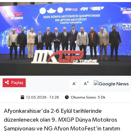
Gayrimenkul
Spor
Eğitim
Paylaş
-
+
A
A
12.05.2026 - 13:26
Okunma Süresi: 5 Dk
Afyonkarahisar'da 2-6 Eylül tarihlerinde
düzenlenecek olan 9. MXGP Dünya Motokros
Şampiyonası ve NG Afyon MotoFest'in tanıtım