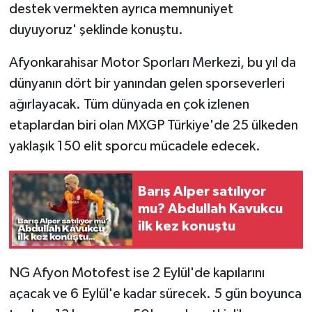
destek vermekten ayrıca memnuniyet
duyuyoruz' şeklinde konuştu.
Afyonkarahisar Motor Sporları Merkezi, bu yıl da
dünyanın dört bir yanından gelen sporseverleri
ağırlayacak. Tüm dünyada en çok izlenen
etaplardan biri olan MXGP Türkiye'de 25 ülkeden
yaklaşık 150 elit sporcu mücadele edecek.
Barış Alper satılıyor
mu? Abdullah Kavukcu
ilk kez konuştu
NG Afyon Motofest ise 2 Eylül'de kapılarını
açacak ve 6 Eylül'e kadar sürecek. 5 gün boyunca