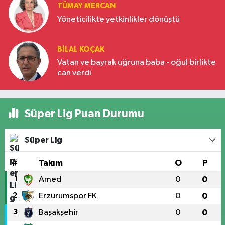
TÜMAY MERCAN
Yöneticilikte yetkinlikler dönüştü
BILAL KOÇAK
Vatan ve bayrak uğruna baba - oğul birlikte
can verdi
Süper Lig Puan Durumu
Süper Lig
#
Takım
O
P
1
Amed
0
0
2
Erzurumspor FK
0
0
3
Başakşehir
0
0