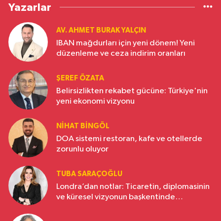
Yazarlar
AV. AHMET BURAK YALÇIN
IBAN mağdurları için yeni dönem! Yeni
düzenleme ve ceza indirim oranları
ŞEREF ÖZATA
Belirsizlikten rekabet gücüne: Türkiye'nin
yeni ekonomi vizyonu
NIHAT BINGÖL
DOA sistemi restoran, kafe ve otellerde
zorunlu oluyor
TUBA SARAÇOĞLU
Londra’dan notlar: Ticaretin, diplomasinin
ve küresel vizyonun başkentinde
Türkiye’nin yükselen gücü