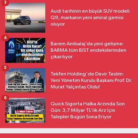
3
Audi tarihinin en büyük SUV modeli
Q9, markanın yeni amiral gemisi
oluyor
4
Barem Ambalaj’da yeni gelişme:
BARMA tüm BIST endekslerinden
çıkarılıyor
5
Tekfen Holding'de Devir Teslim:
Yeni Yönetim Kurulu Başkanı Prof. Dr.
Murat Yalçıntaş Oldu!
6
Quick Sigorta Halka Arzında Son
Gün: 3,7 Milyar TL’lik Arz İçin
Talepler Bugün Sona Eriyor