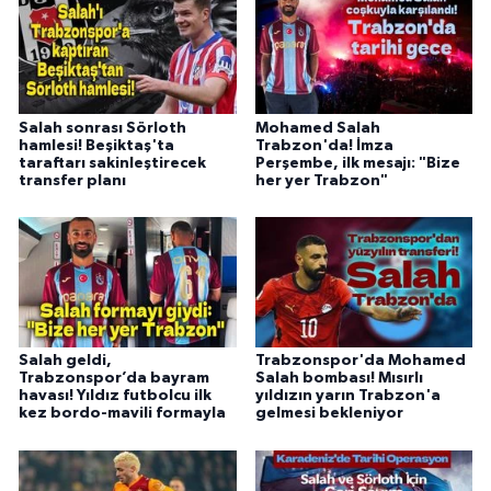
Salah sonrası Sörloth
Mohamed Salah
hamlesi! Beşiktaş'ta
Trabzon'da! İmza
taraftarı sakinleştirecek
Perşembe, ilk mesajı: "Bize
transfer planı
her yer Trabzon"
Salah geldi,
Trabzonspor'da Mohamed
Trabzonspor’da bayram
Salah bombası! Mısırlı
havası! Yıldız futbolcu ilk
yıldızın yarın Trabzon'a
kez bordo-mavili formayla
gelmesi bekleniyor