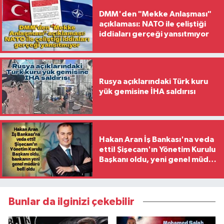
DMM'den "Mekke Anlaşması"
açıklaması: NATO ile çeliştiği
iddiaları gerçeği yansıtmıyor
Rusya açıklarındaki Türk kuru
yük gemisine İHA saldırısı
Hakan Aran İş Bankası'na veda
etti! Şişecam'ın Yönetim Kurulu
Başkanı oldu, yeni genel müdür
belli oldu
Bunlar da ilginizi çekebilir