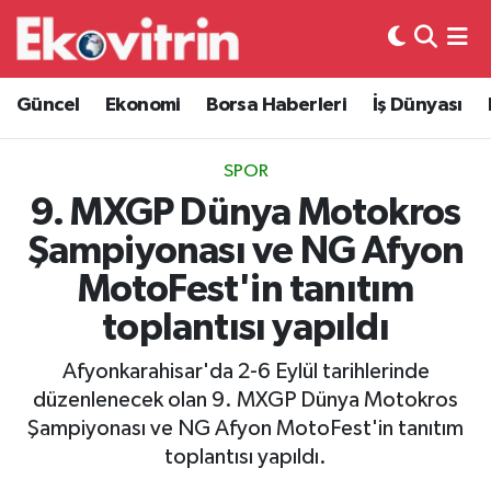
Güncel
Hava Durumu
Güncel
Ekonomi
Borsa Haberleri
İş Dünyası
Ekonomi
Trafik Durumu
SPOR
Borsa Haberleri
Süper Lig Puan Durumu ve Fikstür
9. MXGP Dünya Motokros
Şampiyonası ve NG Afyon
İş Dünyası
Tüm Manşetler
MotoFest'in tanıtım
Lojistik
Son Dakika Haberleri
toplantısı yapıldı
Otovitrin
Haber Arşivi
Afyonkarahisar'da 2-6 Eylül tarihlerinde
düzenlenecek olan 9. MXGP Dünya Motokros
Asayiş
Şampiyonası ve NG Afyon MotoFest'in tanıtım
toplantısı yapıldı.
Magazin