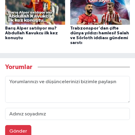
Barış Alper satılıyor mu?
Trabzonspor'dan çifte
Abdullah Kavukcu ilk kez
dünya yıldızı hamlesi! Salah
konuştu
ve Sörloth iddiası gündemi
sarstı
Yorumlar
Gönder