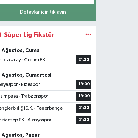
Detaylar için tıklayın
Süper Lig Fikstür
4 Ağustos, Cuma
latasaray - Çorum FK
21:30
5 Ağustos, Cumartesi
nyaspor - Rizespor
19:00
sımpaşa - Trabzonspor
19:00
nçlerbirliği S.K. - Fenerbahçe
21:30
ziantep FK - Alanyaspor
21:30
6 Ağustos, Pazar