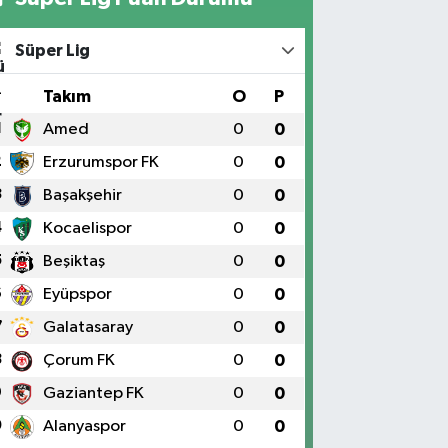
Süper Lig
#
Takım
O
P
1
Amed
0
0
2
Erzurumspor FK
0
0
3
Başakşehir
0
0
4
Kocaelispor
0
0
5
Beşiktaş
0
0
6
Eyüpspor
0
0
7
Galatasaray
0
0
8
Çorum FK
0
0
9
Gaziantep FK
0
0
0
Alanyaspor
0
0