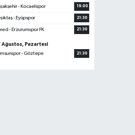
şakşehir - Kocaelispor
19:00
şiktaş - Eyüpspor
21:30
ed - Erzurumspor FK
21:30
7 Ağustos, Pazartesi
msunspor - Göztepe
21:30