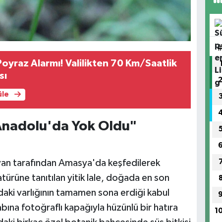
Poyraz Alarmı! Valilikten 70 Km/Saatlik
sı
üle
"Anadolu'da Yok Oldu"
ıvan tarafından Amasya'da keşfedilerek
ürüne tanıtılan yitik lale, doğada en son
aki varlığının tamamen sona erdiği kabul
tabına fotoğraflı kapağıyla hüzünlü bir hatıra
1