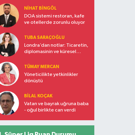
NIHAT BINGÖL
DOA sistemi restoran, kafe
ve otellerde zorunlu oluyor
TUBA SARAÇOĞLU
Londra’dan notlar: Ticaretin,
diplomasinin ve küresel
vizyonun başkentinde
Türkiye’nin yükselen gücü
TÜMAY MERCAN
Yöneticilikte yetkinlikler
dönüştü
BILAL KOÇAK
Vatan ve bayrak uğruna baba
- oğul birlikte can verdi
Süper Lig Puan Durumu