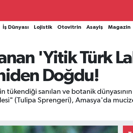
İş Dünyası
Lojistik
Otovitrin
Asayiş
Magazin
anan 'Yitik Türk La
niden Doğdu!
n tükendiği sanılan ve botanik dünyasının 
lesi" (Tulipa Sprengeri), Amasya'da mucize