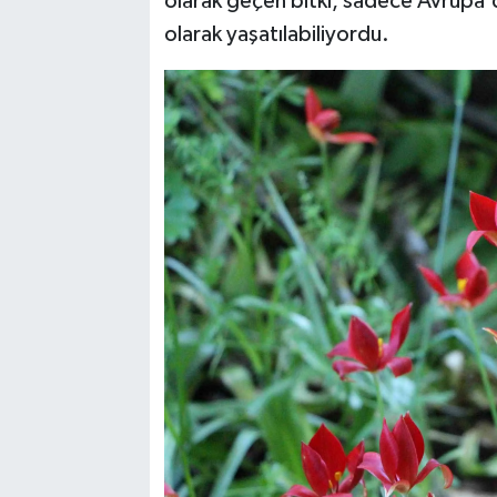
olarak geçen bitki, sadece Avrupa'd
olarak yaşatılabiliyordu.