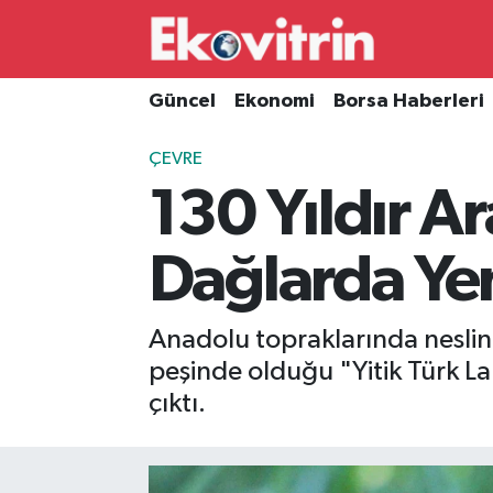
Güncel
Hava Durumu
Güncel
Ekonomi
Borsa Haberleri
Ekonomi
Trafik Durumu
ÇEVRE
130 Yıldır Ar
Borsa Haberleri
Süper Lig Puan Durumu ve Fikstür
İş Dünyası
Tüm Manşetler
Dağlarda Ye
Lojistik
Son Dakika Haberleri
Anadolu topraklarında neslini
Otovitrin
Haber Arşivi
peşinde olduğu "Yitik Türk La
çıktı.
Asayiş
Magazin