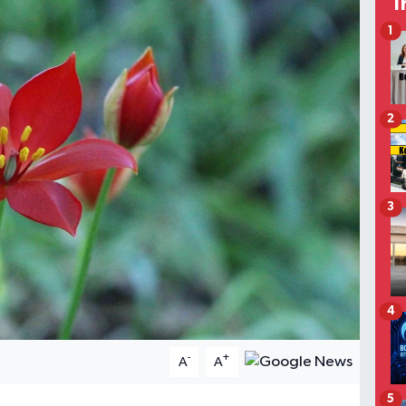
T
1
2
3
4
-
+
A
A
5