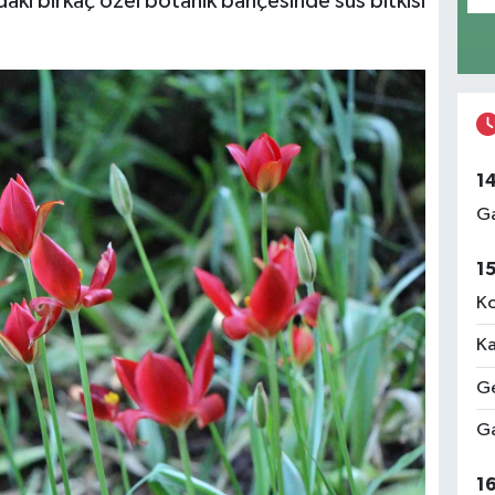
aki birkaç özel botanik bahçesinde süs bitkisi
1
Ga
1
Ko
Ka
Ge
Ga
1