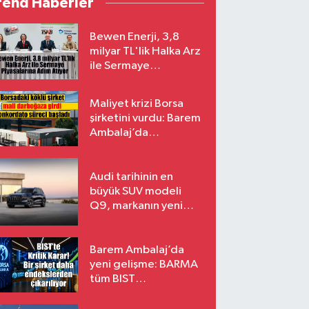
rend Haberler
Bewen Enerji, 3,8
milyar TL'lik Halka Arz
ile Sermaye
Piyasalarına Adım
Atıyor
Maliyet krizi Borsa
şirketini vurdu: Barem
Ambalaj’da
konkordato süreci
Audi tarihinin en
büyük SUV modeli
Q9, markanın yeni
amiral gemisi oluyor
Barem Ambalaj’da
yeni gelişme: BARMA
tüm BIST
endekslerinden
çıkarılıyor