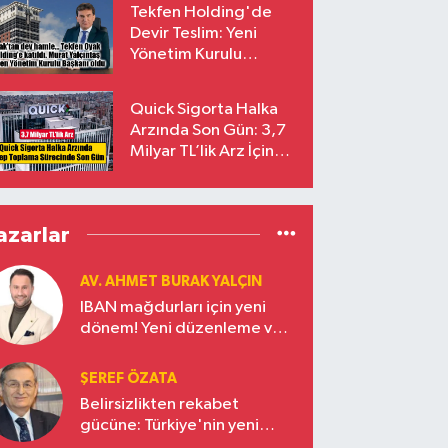
Tekfen Holding'de
Devir Teslim: Yeni
Yönetim Kurulu
Başkanı Prof. Dr. Murat
Yalçıntaş Oldu!
Quick Sigorta Halka
Arzında Son Gün: 3,7
Milyar TL’lik Arz İçin
Talepler Bugün Sona
Eriyor
azarlar
AV. AHMET BURAK YALÇIN
IBAN mağdurları için yeni
dönem! Yeni düzenleme ve
ceza indirim oranları
ŞEREF ÖZATA
Belirsizlikten rekabet
gücüne: Türkiye'nin yeni
ekonomi vizyonu