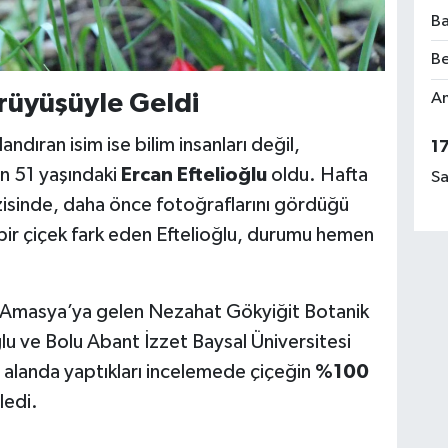
Ba
Be
Am
ürüyüşüyle Geldi
andıran isim ise bilim insanları değil,
1
an 51 yaşındaki
Ercan Eftelioğlu
oldu. Hafta
Sa
zisinde, daha önce fotoğraflarını gördüğü
 bir çiçek fark eden Eftelioğlu, durumu hemen
Amasya’ya gelen Nezahat Gökyiğit Botanik
u ve Bolu Abant İzzet Baysal Üniversitesi
, alanda yaptıkları incelemede çiçeğin
%100
ledi.