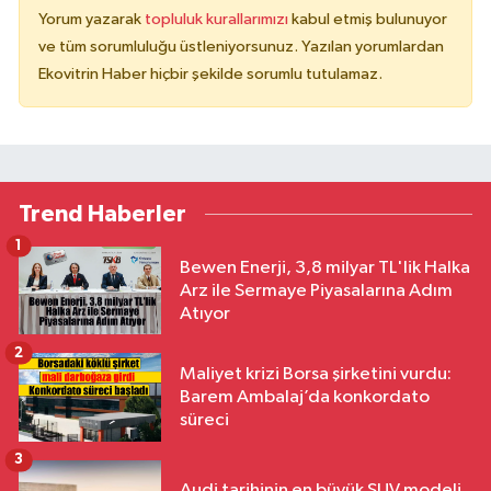
Yorum yazarak
topluluk kurallarımızı
kabul etmiş bulunuyor
ve tüm sorumluluğu üstleniyorsunuz. Yazılan yorumlardan
Ekovitrin Haber hiçbir şekilde sorumlu tutulamaz.
Trend Haberler
1
Bewen Enerji, 3,8 milyar TL'lik Halka
Arz ile Sermaye Piyasalarına Adım
Atıyor
2
Maliyet krizi Borsa şirketini vurdu:
Barem Ambalaj’da konkordato
süreci
3
Audi tarihinin en büyük SUV modeli