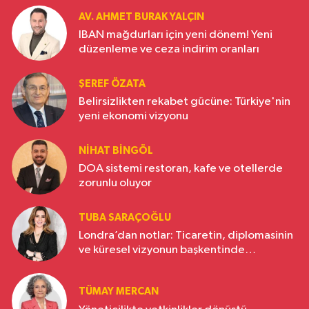
AV. AHMET BURAK YALÇIN
IBAN mağdurları için yeni dönem! Yeni
düzenleme ve ceza indirim oranları
ŞEREF ÖZATA
Belirsizlikten rekabet gücüne: Türkiye'nin
yeni ekonomi vizyonu
NIHAT BINGÖL
DOA sistemi restoran, kafe ve otellerde
zorunlu oluyor
TUBA SARAÇOĞLU
Londra’dan notlar: Ticaretin, diplomasinin
ve küresel vizyonun başkentinde
Türkiye’nin yükselen gücü
TÜMAY MERCAN