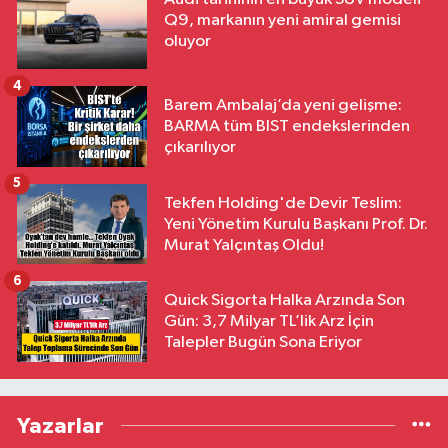
Q9, markanın yeni amiral gemisi
oluyor
4
Barem Ambalaj’da yeni gelişme:
BARMA tüm BIST endekslerinden
çıkarılıyor
5
Tekfen Holding'de Devir Teslim:
Yeni Yönetim Kurulu Başkanı Prof. Dr.
Murat Yalçıntaş Oldu!
6
Quick Sigorta Halka Arzında Son
Gün: 3,7 Milyar TL’lik Arz İçin
Talepler Bugün Sona Eriyor
Yazarlar