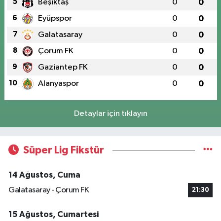
5
Beşiktaş
0
0
6
Eyüpspor
0
0
7
Galatasaray
0
0
8
Çorum FK
0
0
9
Gaziantep FK
0
0
10
Alanyaspor
0
0
Detaylar için tıklayın
Süper Lig Fikstür
14 Ağustos, Cuma
Galatasaray - Çorum FK
21:30
15 Ağustos, Cumartesi