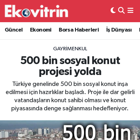
Güncel
Hava Durumu
Güncel
Ekonomi
Borsa Haberleri
İş Dünyası
Ekonomi
Trafik Durumu
GAYRIMENKUL
Borsa Haberleri
Süper Lig Puan Durumu ve Fikstür
500 bin sosyal konut
projesi yolda
İş Dünyası
Tüm Manşetler
Türkiye genelinde 500 bin sosyal konut inşa
Lojistik
Son Dakika Haberleri
edilmesi için hazırlıklar başladı. Proje ile dar gelirli
vatandaşların konut sahibi olması ve konut
Otovitrin
Haber Arşivi
piyasasında denge sağlanması hedefleniyor.
Asayiş
Magazin