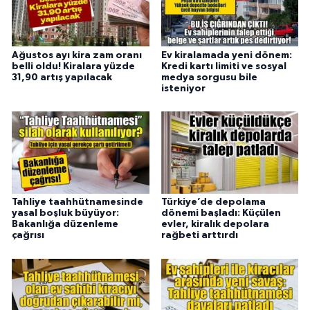
Ağustos ayı kira zam oranı
Ev kiralamada yeni dönem:
belli oldu! Kiralara yüzde
Kredi kartı limiti ve sosyal
31,90 artış yapılacak
medya sorgusu bile
isteniyor
Tahliye taahhütnamesinde
Türkiye’de depolama
yasal boşluk büyüyor:
dönemi başladı: Küçülen
Bakanlığa düzenleme
evler, kiralık depolara
çağrısı
rağbeti arttırdı