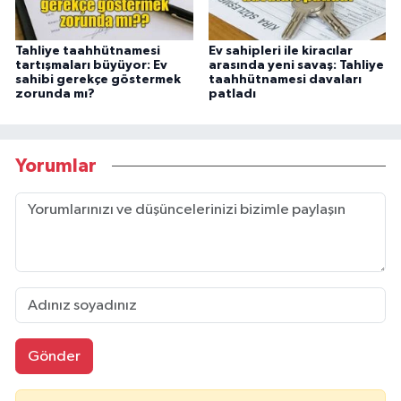
Tahliye taahhütnamesi
Ev sahipleri ile kiracılar
tartışmaları büyüyor: Ev
arasında yeni savaş: Tahliye
sahibi gerekçe göstermek
taahhütnamesi davaları
zorunda mı?
patladı
Yorumlar
Gönder