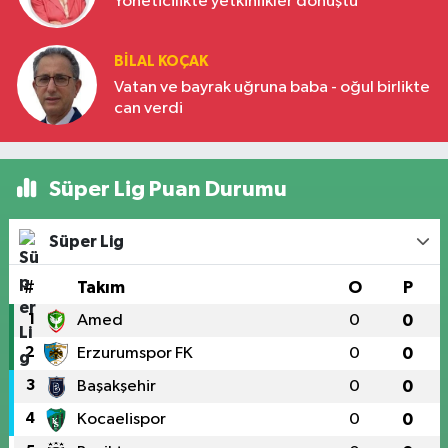
Yöneticilikte yetkinlikler dönüştü
BILAL KOÇAK
Vatan ve bayrak uğruna baba - oğul birlikte
can verdi
Süper Lig Puan Durumu
Süper Lig
#
Takım
O
P
1
Amed
0
0
2
Erzurumspor FK
0
0
3
Başakşehir
0
0
4
Kocaelispor
0
0