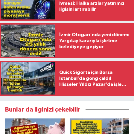
ivmesi: Halka arzlar yatırımcı
ilgisini artırabilir
İzmir Otogarı'nda yeni dönem:
Yargıtay kararıyla işletme
belediyeye geçiyor
Quick Sigorta için Borsa
İstanbul’da gong çaldı!
Hisseler Yıldız Pazar’da işlem
görmeye başladı
Bunlar da ilginizi çekebilir