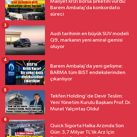
Maliyet krizi Borsa şirketini vurdu:
Barem Ambalaj’da konkordato
süreci
3
Audi tarihinin en büyük SUV modeli
Q9, markanın yeni amiral gemisi
oluyor
4
Barem Ambalaj’da yeni gelişme:
BARMA tüm BIST endekslerinden
çıkarılıyor
5
Tekfen Holding'de Devir Teslim:
Yeni Yönetim Kurulu Başkanı Prof. Dr.
Murat Yalçıntaş Oldu!
6
Quick Sigorta Halka Arzında Son
Gün: 3,7 Milyar TL’lik Arz İçin