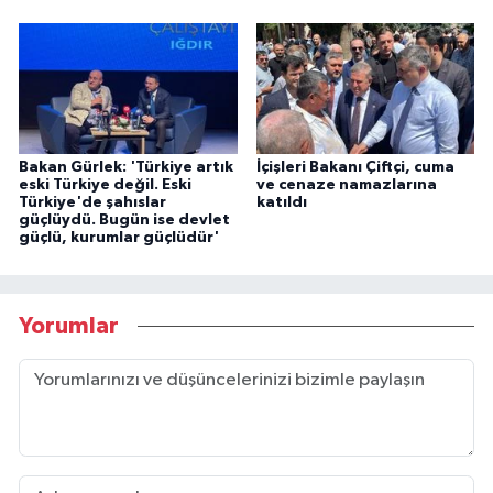
Bakan Gürlek: 'Türkiye artık
İçişleri Bakanı Çiftçi, cuma
eski Türkiye değil. Eski
ve cenaze namazlarına
Türkiye'de şahıslar
katıldı
güçlüydü. Bugün ise devlet
güçlü, kurumlar güçlüdür'
Yorumlar