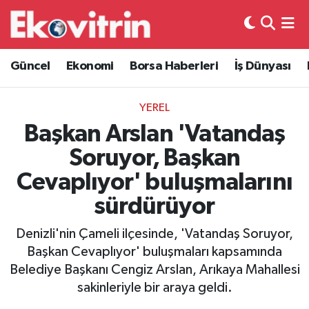
Güncel
Hava Durumu
Güncel
Ekonomi
Borsa Haberleri
İş Dünyası
Ekonomi
Trafik Durumu
YEREL
Borsa Haberleri
Süper Lig Puan Durumu ve Fikstür
Başkan Arslan 'Vatandaş
Soruyor, Başkan
İş Dünyası
Tüm Manşetler
Cevaplıyor' buluşmalarını
Lojistik
Son Dakika Haberleri
sürdürüyor
Otovitrin
Haber Arşivi
Denizli'nin Çameli ilçesinde, 'Vatandaş Soruyor,
Başkan Cevaplıyor' buluşmaları kapsamında
Asayiş
Belediye Başkanı Cengiz Arslan, Arıkaya Mahallesi
sakinleriyle bir araya geldi.
Magazin