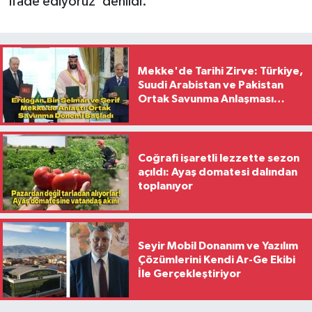
ifade ediyoruz' denildi.
Mekke'de Tarihi Zirve: Türkiye,
Suudi Arabistan ve Pakistan
Ortak Savunma Anlaşması
İmzaladı
Coğrafi işaretli lezzette sezon
açıldı: Ayaş domatesi dalından
toplanıyor
Seyir Mobil Donanım ve Yazılım
Çözümlerini Kendi Ar-Ge Ekibi
İle Gerçekleştiriyor