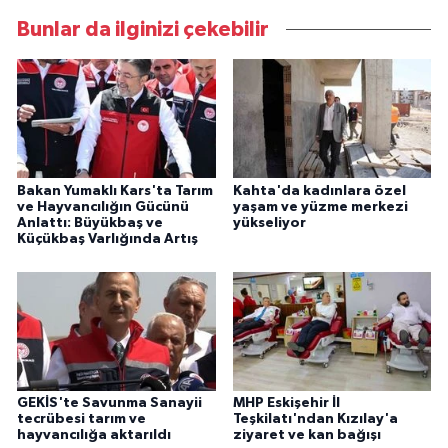
Bunlar da ilginizi çekebilir
Bakan Yumaklı Kars'ta Tarım
Kahta'da kadınlara özel
ve Hayvancılığın Gücünü
yaşam ve yüzme merkezi
Anlattı: Büyükbaş ve
yükseliyor
Küçükbaş Varlığında Artış
GEKİS'te Savunma Sanayii
MHP Eskişehir İl
tecrübesi tarım ve
Teşkilatı'ndan Kızılay'a
hayvancılığa aktarıldı
ziyaret ve kan bağışı