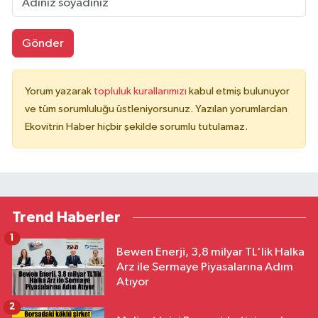
Gönder
Yorum yazarak
topluluk kurallarımızı
kabul etmiş bulunuyor
ve tüm sorumluluğu üstleniyorsunuz. Yazılan yorumlardan
Ekovitrin Haber hiçbir şekilde sorumlu tutulamaz.
Trend Haberler
1
Bewen Enerji, 3,8 milyar TL'lik Halka
Arz ile Sermaye Piyasalarına Adım
Atıyor
2