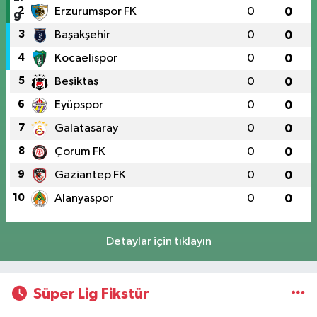
2
Erzurumspor FK
0
0
3
Başakşehir
0
0
4
Kocaelispor
0
0
5
Beşiktaş
0
0
6
Eyüpspor
0
0
7
Galatasaray
0
0
8
Çorum FK
0
0
9
Gaziantep FK
0
0
10
Alanyaspor
0
0
Detaylar için tıklayın
Süper Lig Fikstür