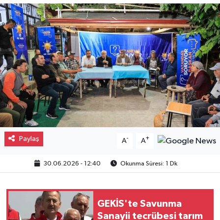
Gayrimenkul
Spor
Eğitim
Paylaş
-
+
A
A
30.06.2026 - 12:40
Okunma Süresi: 1 Dk
GEKİS'te Savunma
Sanayii tecrübesi tarım