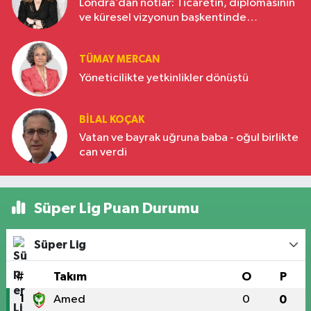
Londra’dan notlar: Ticaretin, diplomasinin
ve küresel vizyonun başkentinde
Türkiye’nin yükselen gücü
TÜMAY MERCAN
Yöneticilikte yetkinlikler dönüştü
BILAL KOÇAK
Vatan ve bayrak uğruna baba - oğul birlikte
can verdi
Süper Lig Puan Durumu
Süper Lig
#
Takım
O
P
1
Amed
0
0