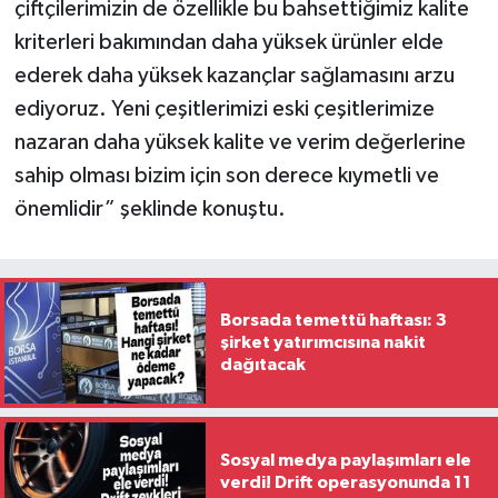
çiftçilerimizin de özellikle bu bahsettiğimiz kalite
kriterleri bakımından daha yüksek ürünler elde
ederek daha yüksek kazançlar sağlamasını arzu
ediyoruz. Yeni çeşitlerimizi eski çeşitlerimize
nazaran daha yüksek kalite ve verim değerlerine
sahip olması bizim için son derece kıymetli ve
önemlidir” şeklinde konuştu.
Borsada temettü haftası: 3
şirket yatırımcısına nakit
dağıtacak
Sosyal medya paylaşımları ele
verdi! Drift operasyonunda 11