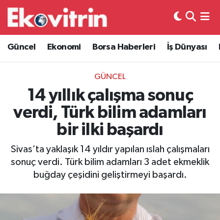
Güncel
Hava Durumu
Güncel
Ekonomi
Borsa Haberleri
İş Dünyası
Ekonomi
Trafik Durumu
GÜNCEL
Borsa Haberleri
Süper Lig Puan Durumu ve Fikstür
14 yıllık çalışma sonuç
verdi, Türk bilim adamları
İş Dünyası
Tüm Manşetler
bir ilki başardı
Lojistik
Son Dakika Haberleri
Sivas’ta yaklaşık 14 yıldır yapılan ıslah çalışmaları
sonuç verdi. Türk bilim adamları 3 adet ekmeklik
Otovitrin
Haber Arşivi
buğday çeşidini geliştirmeyi başardı.
Asayiş
Magazin