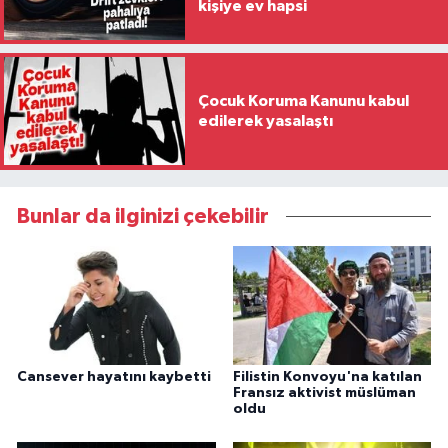
kişiye ev hapsi
Çocuk Koruma Kanunu kabul
edilerek yasalaştı
Bunlar da ilginizi çekebilir
Cansever hayatını kaybetti
Filistin Konvoyu'na katılan
Fransız aktivist müslüman
oldu