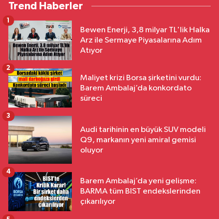
Trend Haberler
1
Bewen Enerji, 3,8 milyar TL'lik Halka
Arz ile Sermaye Piyasalarına Adım
Atıyor
2
Maliyet krizi Borsa şirketini vurdu:
Barem Ambalaj’da konkordato
süreci
3
Audi tarihinin en büyük SUV modeli
Q9, markanın yeni amiral gemisi
oluyor
4
Barem Ambalaj’da yeni gelişme:
BARMA tüm BIST endekslerinden
çıkarılıyor