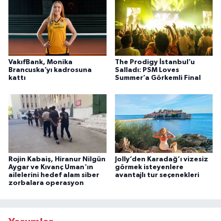
VakıfBank, Monika
The Prodigy İstanbul’u
Brancuska’yı kadrosuna
Salladı: PSM Loves
kattı
Summer’a Görkemli Final
Rojin Kabaiş, Hiranur Nilgün
Jolly’den Karadağ’ı vizesiz
Aygar ve Kıvanç Uman'ın
görmek isteyenlere
ailelerini hedef alam siber
avantajlı tur seçenekleri
zorbalara operasyon