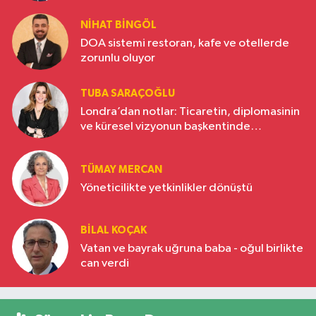
NIHAT BINGÖL
DOA sistemi restoran, kafe ve otellerde
zorunlu oluyor
TUBA SARAÇOĞLU
Londra’dan notlar: Ticaretin, diplomasinin
ve küresel vizyonun başkentinde
Türkiye’nin yükselen gücü
TÜMAY MERCAN
Yöneticilikte yetkinlikler dönüştü
BILAL KOÇAK
Vatan ve bayrak uğruna baba - oğul birlikte
can verdi