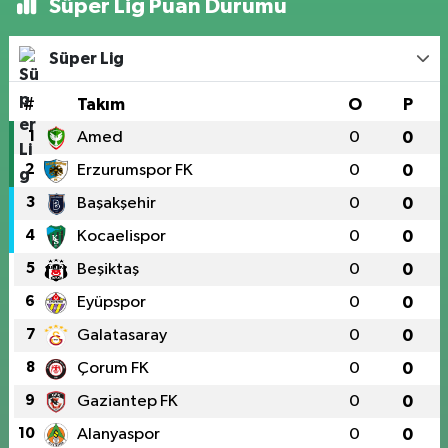
Süper Lig Puan Durumu
Süper Lig
#
Takım
O
P
1
Amed
0
0
2
Erzurumspor FK
0
0
3
Başakşehir
0
0
4
Kocaelispor
0
0
5
Beşiktaş
0
0
6
Eyüpspor
0
0
7
Galatasaray
0
0
8
Çorum FK
0
0
9
Gaziantep FK
0
0
10
Alanyaspor
0
0