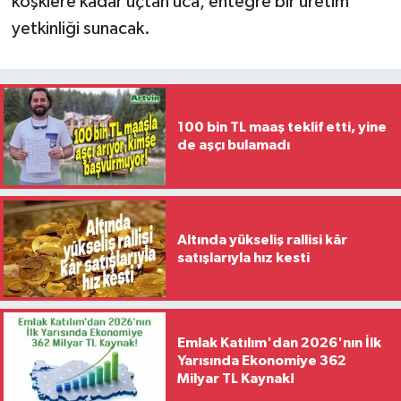
köşklere kadar uçtan uca, entegre bir üretim
yetkinliği sunacak.
100 bin TL maaş teklif etti, yine
de aşçı bulamadı
Altında yükseliş rallisi kâr
satışlarıyla hız kesti
Emlak Katılım'dan 2026'nın İlk
Yarısında Ekonomiye 362
Milyar TL Kaynak!