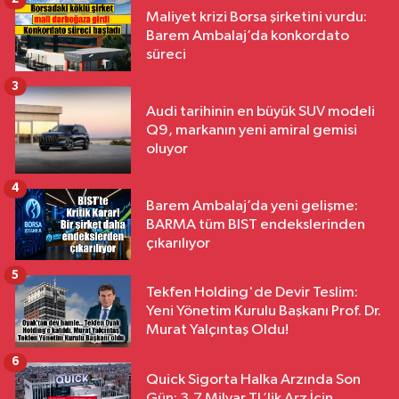
Maliyet krizi Borsa şirketini vurdu:
Barem Ambalaj’da konkordato
süreci
3
Audi tarihinin en büyük SUV modeli
Q9, markanın yeni amiral gemisi
oluyor
4
Barem Ambalaj’da yeni gelişme:
BARMA tüm BIST endekslerinden
çıkarılıyor
5
Tekfen Holding'de Devir Teslim:
Yeni Yönetim Kurulu Başkanı Prof. Dr.
Murat Yalçıntaş Oldu!
6
Quick Sigorta Halka Arzında Son
Gün: 3,7 Milyar TL’lik Arz İçin