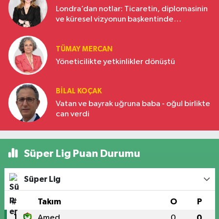
Londra’dan notlar: Ticaretin, diplomasinin
ve küresel vizyonun başkentinde
Türkiye’nin yükselen gücü
TÜMAY MERCAN
Yöneticilikte yetkinlikler dönüştü
BILAL KOÇAK
Vatan ve bayrak uğruna baba - oğul birlikte
can verdi
Süper Lig Puan Durumu
Süper Lig
#
Takım
O
P
1
Amed
0
0