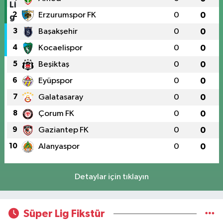
2
Erzurumspor FK
0
0
3
Başakşehir
0
0
4
Kocaelispor
0
0
5
Beşiktaş
0
0
6
Eyüpspor
0
0
7
Galatasaray
0
0
8
Çorum FK
0
0
9
Gaziantep FK
0
0
10
Alanyaspor
0
0
Detaylar için tıklayın
Süper Lig Fikstür