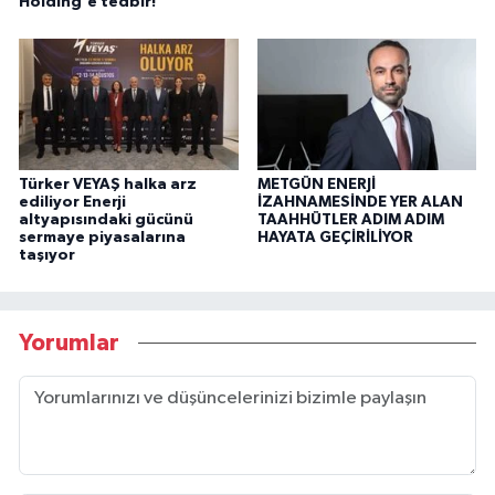
Holding'e tedbir!
Türker VEYAŞ halka arz
METGÜN ENERJİ
ediliyor Enerji
İZAHNAMESİNDE YER ALAN
altyapısındaki gücünü
TAAHHÜTLER ADIM ADIM
sermaye piyasalarına
HAYATA GEÇİRİLİYOR
taşıyor
Yorumlar