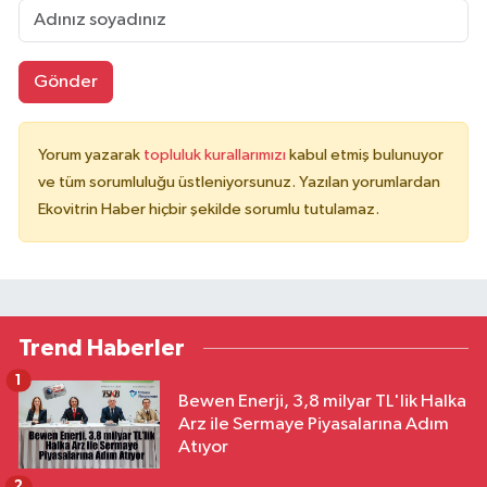
Gönder
Yorum yazarak
topluluk kurallarımızı
kabul etmiş bulunuyor
ve tüm sorumluluğu üstleniyorsunuz. Yazılan yorumlardan
Ekovitrin Haber hiçbir şekilde sorumlu tutulamaz.
Trend Haberler
1
Bewen Enerji, 3,8 milyar TL'lik Halka
Arz ile Sermaye Piyasalarına Adım
Atıyor
2