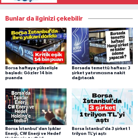
Bunlar da ilginizi çekebilir
Borsa haftaya yükselişle
Borsada temettü haftası: 3
başladı: Gözler 14 bin
şirket yatırımcısına nakit
puanda
dağıtacak
Borsa İstanbul'dan Işıklar
Borsa İstanbul’da 3 şirket 1
Enerji, CW Enerji ve Hedef
trilyon TL’yi aştı