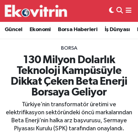
Güncel
Hava Durumu
Güncel
Ekonomi
Borsa Haberleri
İş Dünyası
Ekonomi
Trafik Durumu
BORSA
Borsa Haberleri
Süper Lig Puan Durumu ve Fikstür
130 Milyon Dolarlık
Teknoloji Kampüsüyle
İş Dünyası
Tüm Manşetler
Dikkat Çeken Beta Enerji
Lojistik
Son Dakika Haberleri
Borsaya Geliyor
Otovitrin
Haber Arşivi
Türkiye’nin transformatör üretimi ve
elektrifikasyon sektöründeki öncü markalarından
Asayiş
Beta Enerji’nin halka arz başvurusu, Sermaye
Piyasası Kurulu (SPK) tarafından onaylandı.
Magazin