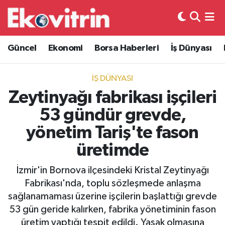
Güncel
Hava Durumu
Güncel
Ekonomi
Borsa Haberleri
İş Dünyası
Ekonomi
Trafik Durumu
İŞ DÜNYASI
Borsa Haberleri
Süper Lig Puan Durumu ve Fikstür
Zeytinyağı fabrikası işçileri
53 gündür grevde,
İş Dünyası
Tüm Manşetler
yönetim Tariş'te fason
Lojistik
Son Dakika Haberleri
üretimde
Otovitrin
Haber Arşivi
İzmir'in Bornova ilçesindeki Kristal Zeytinyağı
Fabrikası'nda, toplu sözleşmede anlaşma
Asayiş
sağlanamaması üzerine işçilerin başlattığı grevde
53 gün geride kalırken, fabrika yönetiminin fason
Magazin
üretim yaptığı tespit edildi. Yasak olmasına