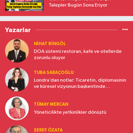
Talepler Bugün Sona Eriyor
Yazarlar
NIHAT BINGÖL
DOA sistemi restoran, kafe ve otellerde
zorunlu oluyor
TUBA SARAÇOĞLU
Londra’dan notlar: Ticaretin, diplomasinin
ve küresel vizyonun başkentinde
Türkiye’nin yükselen gücü
TÜMAY MERCAN
Yöneticilikte yetkinlikler dönüştü
ŞEREF ÖZATA