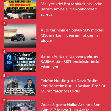
Maliyet krizi Borsa şirketini vurdu:
Barem Ambalaj’da konkordato
süreci
3
Audi tarihinin en büyük SUV modeli
Q9, markanın yeni amiral gemisi
oluyor
4
Barem Ambalaj’da yeni gelişme:
BARMA tüm BIST endekslerinden
çıkarılıyor
5
Tekfen Holding'de Devir Teslim:
Yeni Yönetim Kurulu Başkanı Prof. Dr.
Murat Yalçıntaş Oldu!
6
Quick Sigorta Halka Arzında Son
Gün: 3,7 Milyar TL’lik Arz İçin