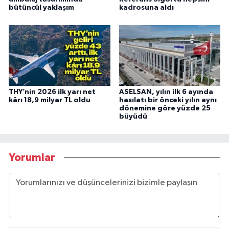
bütüncül yaklaşım
kadrosuna aldı
THY’nin 2026 ilk yarı net
ASELSAN, yılın ilk 6 ayında
kârı 18,9 milyar TL oldu
hasılatı bir önceki yılın aynı
dönemine göre yüzde 25
büyüdü
Yorumlar