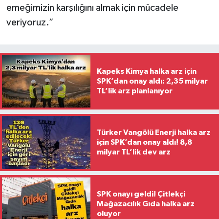
emeğimizin karşılığını almak için mücadele
veriyoruz.”
Kapeks Kimya halka arz için
SPK’dan onay aldı: 2,35 milyar
TL’lik arz planlanıyor
Türker Vangölü Enerji halka arz
için SPK’dan onay aldı! 8,8
milyar TL’lik dev arz
SPK onayı geldi! Çitlekçi
Mağazacılık Gıda halka arz
oluyor