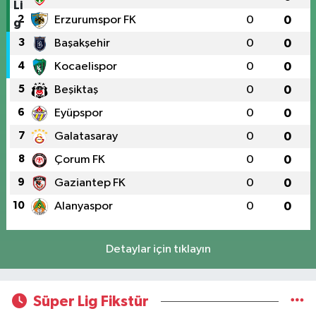
2
Erzurumspor FK
0
0
3
Başakşehir
0
0
4
Kocaelispor
0
0
5
Beşiktaş
0
0
6
Eyüpspor
0
0
7
Galatasaray
0
0
8
Çorum FK
0
0
9
Gaziantep FK
0
0
10
Alanyaspor
0
0
Detaylar için tıklayın
Süper Lig Fikstür