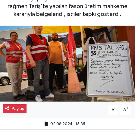
rağmen Tariş'te yapılan fason üretim mahkeme
Gayrimenkul
kararıyla belgelendi, işçiler tepki gösterdi.
Spor
Eğitim
Paylaş
-
+
A
A
02.08.2024 - 15:35