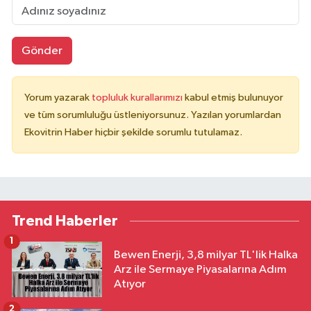
Gönder
Yorum yazarak
topluluk kurallarımızı
kabul etmiş bulunuyor
ve tüm sorumluluğu üstleniyorsunuz. Yazılan yorumlardan
Ekovitrin Haber hiçbir şekilde sorumlu tutulamaz.
Trend Haberler
1
Bewen Enerji, 3,8 milyar TL'lik Halka
Arz ile Sermaye Piyasalarına Adım
Atıyor
2