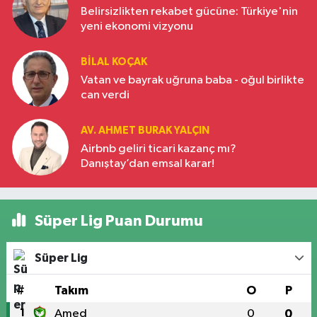
Belirsizlikten rekabet gücüne: Türkiye'nin
yeni ekonomi vizyonu
BILAL KOÇAK
Vatan ve bayrak uğruna baba - oğul birlikte
can verdi
AV. AHMET BURAK YALÇIN
Airbnb geliri ticari kazanç mı?
Danıştay’dan emsal karar!
Süper Lig Puan Durumu
Süper Lig
#
Takım
O
P
1
Amed
0
0