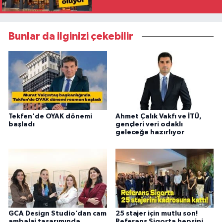
Bunlar da ilginizi çekebilir
Tekfen'de OYAK dönemi
Ahmet Çalık Vakfı ve İTÜ,
başladı
gençleri veri odaklı
geleceğe hazırlıyor
GCA Design Studio’dan cam
25 stajer için mutlu son!
ambalaj tasarımında
Referans Sigorta hepsini