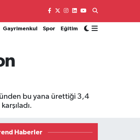
Gayrimenkul
Spor
Eğitim
on
 günden bu yana ürettiği 3,4
 karşıladı.
rend Haberler