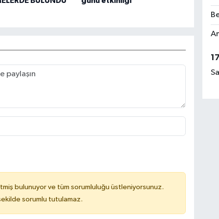
MELERDE BULUNDU
günü etkinliği
Be
Am
1
Sa
tmiş bulunuyor ve tüm sorumluluğu üstleniyorsunuz.
 şekilde sorumlu tutulamaz.