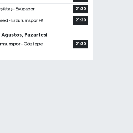
şiktaş - Eyüpspor
21:30
ed - Erzurumspor FK
21:30
7 Ağustos, Pazartesi
msunspor - Göztepe
21:30