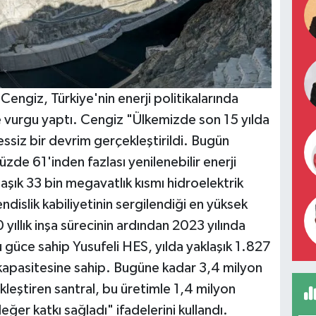
engiz, Türkiye'nin enerji politikalarında
üne vurgu yaptı. Cengiz "Ülkemizde son 15 yılda
essiz bir devrim gerçekleştirildi. Bugün
zde 61'inden fazlası yenilenebilir enerji
aşık 33 bin megavatlık kısmı hidroelektrik
ndislik kabiliyetinin sergilendiği en yüksek
0 yıllık inşa sürecinin ardından 2023 yılında
güce sahip Yusufeli HES, yılda yaklaşık 1.827
kapasitesine sahip. Bugüne kadar 3,4 milyon
leştiren santral, bu üretimle 1,4 milyon
eğer katkı sağladı" ifadelerini kullandı.