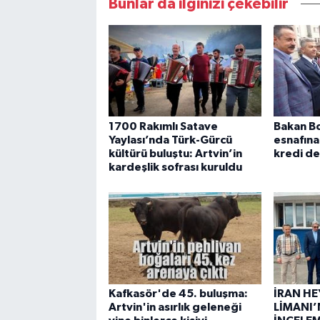
Bunlar da ilginizi çekebilir
1700 Rakımlı Satave
Bakan Bo
Yaylası’nda Türk-Gürcü
esnafına 
kültürü buluştu: Artvin’in
kredi de
kardeşlik sofrası kuruldu
Kafkasör'de 45. buluşma:
İRAN HE
Artvin'in asırlık geleneği
LİMANI