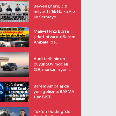
Bewen Enerji, 3,8
milyar TL'lik Halka Arz
ile Sermaye
Piyasalarına Adım
Atıyor
Maliyet krizi Borsa
şirketini vurdu: Barem
Ambalaj’da
konkordato süreci
Audi tarihinin en
büyük SUV modeli
Q9, markanın yeni
amiral gemisi oluyor
Barem Ambalaj’da
yeni gelişme: BARMA
tüm BIST
endekslerinden
çıkarılıyor
Tekfen Holding'de