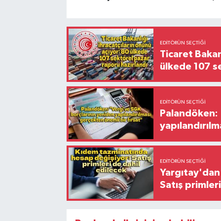
EDITÖRÜN SEÇTIĞI
Ticaret Bakan
ülkede 107 s
EDITÖRÜN SEÇTIĞI
Palandöken: 
yapılandırılm
EDITÖRÜN SEÇTIĞI
Yargıtay'dan 
Satış primler