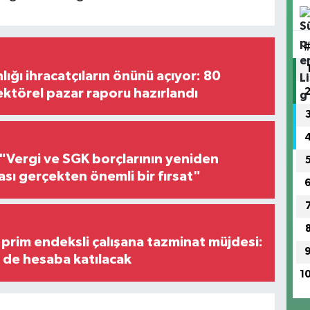
lığı ihracatçıların önünü açıyor: 80
ektörel pazar raporu hazırlandı
"Vergi ve SGK borçlarının yeniden
ası gerçekten önemli bir fırsat"
prim endeksli çalışana tazminat müjdesi:
i de hesaba katılacak
1