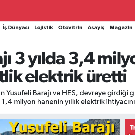
İş Dünyası
Lojistik
Otovitrin
Asayiş
Magazin
jı 3 yılda 3,4 mily
ik elektrik üretti
an Yusufeli Barajı ve HES, devreye girdiği
,4 milyon hanenin yıllık elektrik ihtiyacını
T