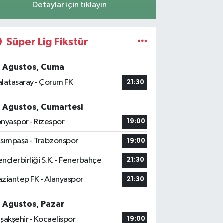
Detaylar için tıklayın
Süper Lig Fikstür
4 Ağustos, Cuma
latasaray - Çorum FK
21:30
5 Ağustos, Cumartesi
nyaspor - Rizespor
19:00
sımpaşa - Trabzonspor
19:00
nçlerbirliği S.K. - Fenerbahçe
21:30
ziantep FK - Alanyaspor
21:30
6 Ağustos, Pazar
şakşehir - Kocaelispor
19:00