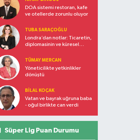
DOA sistemi restoran, kafe
ve otellerde zorunlu oluyor
TUBA SARAÇOĞLU
Londra’dan notlar: Ticaretin,
diplomasinin ve küresel
vizyonun başkentinde
Türkiye’nin yükselen gücü
TÜMAY MERCAN
Yöneticilikte yetkinlikler
dönüştü
BILAL KOÇAK
Vatan ve bayrak uğruna baba
- oğul birlikte can verdi
Süper Lig Puan Durumu