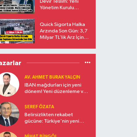
Devir Teslim: Yeni
Yönetim Kurulu
Başkanı Prof. Dr. Murat
Yalçıntaş Oldu!
Quick Sigorta Halka
Arzında Son Gün: 3,7
Milyar TL’lik Arz İçin
Talepler Bugün Sona
Eriyor
azarlar
AV. AHMET BURAK YALÇIN
IBAN mağdurları için yeni
dönem! Yeni düzenleme ve
ceza indirim oranları
ŞEREF ÖZATA
Belirsizlikten rekabet
gücüne: Türkiye'nin yeni
ekonomi vizyonu
NIHAT BINGÖL