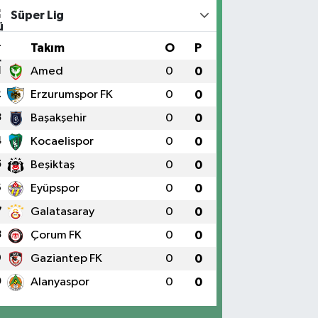
Süper Lig
#
Takım
O
P
1
Amed
0
0
2
Erzurumspor FK
0
0
3
Başakşehir
0
0
4
Kocaelispor
0
0
5
Beşiktaş
0
0
6
Eyüpspor
0
0
7
Galatasaray
0
0
8
Çorum FK
0
0
9
Gaziantep FK
0
0
0
Alanyaspor
0
0