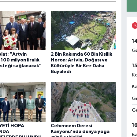
1
Ga
lat: "Artvin
2 Bin Rakımda 60 Bin Kişilik
100 milyon liralık
Horon: Artvin, Doğası ve
1
steği sağlanacak"
Kültürüyle Bir Kez Daha
Büyüledi
Ko
Ka
Ge
Ga
1
YETİ HOPA
Cehennem Deresi
’NDA
Kanyonu'nda dünya yoga
Ba