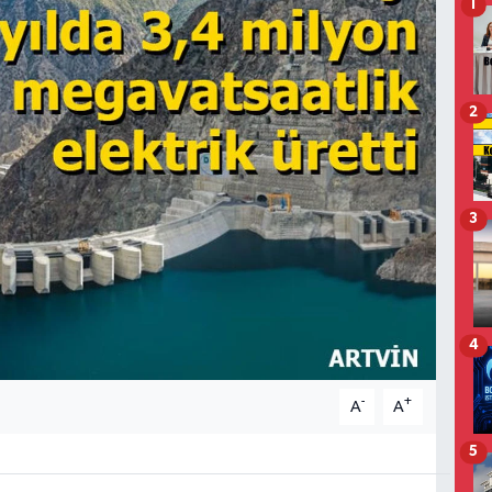
1
2
3
4
-
+
A
A
5