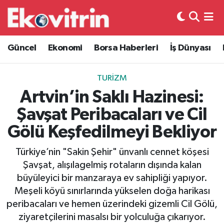
Güncel
Hava Durumu
Güncel
Ekonomi
Borsa Haberleri
İş Dünyası
Ekonomi
Trafik Durumu
TURIZM
Borsa Haberleri
Süper Lig Puan Durumu ve Fikstür
Artvin’in Saklı Hazinesi:
Şavşat Peribacaları ve Cil
İş Dünyası
Tüm Manşetler
Gölü Keşfedilmeyi Bekliyor
Lojistik
Son Dakika Haberleri
Türkiye’nin "Sakin Şehir" ünvanlı cennet köşesi
Şavşat, alışılagelmiş rotaların dışında kalan
Otovitrin
Haber Arşivi
büyüleyici bir manzaraya ev sahipliği yapıyor.
Meşeli köyü sınırlarında yükselen doğa harikası
Asayiş
peribacaları ve hemen üzerindeki gizemli Cil Gölü,
ziyaretçilerini masalsı bir yolculuğa çıkarıyor.
Magazin