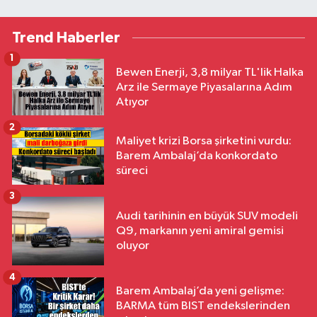
Trend Haberler
1
Bewen Enerji, 3,8 milyar TL'lik Halka
Arz ile Sermaye Piyasalarına Adım
Atıyor
2
Maliyet krizi Borsa şirketini vurdu:
Barem Ambalaj’da konkordato
süreci
3
Audi tarihinin en büyük SUV modeli
Q9, markanın yeni amiral gemisi
oluyor
4
Barem Ambalaj’da yeni gelişme:
BARMA tüm BIST endekslerinden