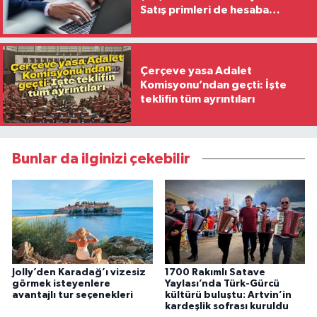
Satış primleri de hesaba
katılacak
Çerçeve yasa Adalet
Komisyonu’ndan geçti: İşte
teklifin tüm ayrıntıları
Bunlar da ilginizi çekebilir
Jolly’den Karadağ’ı vizesiz
1700 Rakımlı Satave
görmek isteyenlere
Yaylası’nda Türk-Gürcü
avantajlı tur seçenekleri
kültürü buluştu: Artvin’in
kardeşlik sofrası kuruldu