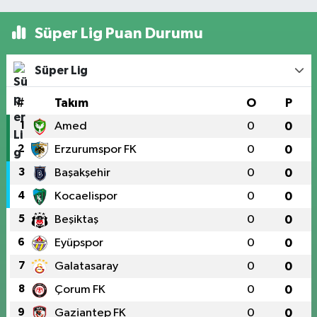
Süper Lig Puan Durumu
Süper Lig
#
Takım
O
P
1
Amed
0
0
2
Erzurumspor FK
0
0
3
Başakşehir
0
0
4
Kocaelispor
0
0
5
Beşiktaş
0
0
6
Eyüpspor
0
0
7
Galatasaray
0
0
8
Çorum FK
0
0
9
Gaziantep FK
0
0