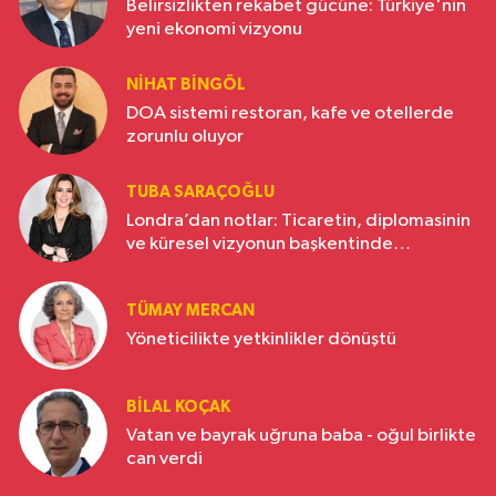
Belirsizlikten rekabet gücüne: Türkiye'nin
yeni ekonomi vizyonu
NIHAT BINGÖL
DOA sistemi restoran, kafe ve otellerde
zorunlu oluyor
TUBA SARAÇOĞLU
Londra’dan notlar: Ticaretin, diplomasinin
ve küresel vizyonun başkentinde
Türkiye’nin yükselen gücü
TÜMAY MERCAN
Yöneticilikte yetkinlikler dönüştü
BILAL KOÇAK
Vatan ve bayrak uğruna baba - oğul birlikte
can verdi