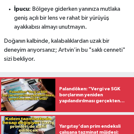
İpucu:
Bölgeye giderken yanınıza mutlaka
geniş açılı bir lens ve rahat bir yürüyüş
ayakkabısı almayı unutmayın.
Doğanın kalbinde, kalabalıklardan uzak bir
deneyim arıyorsanız; Artvin’in bu "saklı cenneti"
sizi bekliyor.
Palandöken: "Vergi ve SGK
borçlarının yeniden
yapılandırılması gerçekten
önemli bir fırsat"
Yargıtay'dan prim endeksli
çalışana tazminat müjdesi: