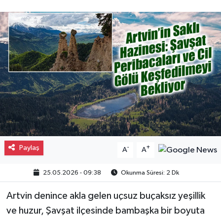
Gayrimenkul
Spor
Eğitim
Paylaş
-
+
A
A
25.05.2026 - 09:38
Okunma Süresi: 2 Dk
Artvin denince akla gelen uçsuz buçaksız yeşillik
ve huzur, Şavşat ilçesinde bambaşka bir boyuta