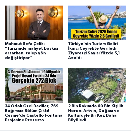
Mahmut Sefa Çelik:
Türkiye’nin Turizm Geliri
"Turizmde maliyet baskısı
İkinci Çeyrekte Geriledi:
artarken, talep yön
Ziyaretçi Sayısı Yüzde 5,1
değiştiriyor”
Azaldı
34 Odalı Otel Dediler, 769
2 Bin Rakımda 60 Bin Kişilik
Bağımsız Bölüm Çıktı!
Horon: Artvin, Doğası ve
Çeşme’de Castello Fontana
Kültürüyle Bir Kez Daha
Projesine Protesto
Büyüledi