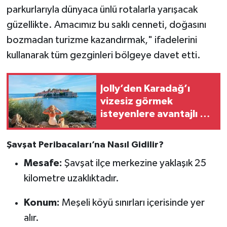
parkurlarıyla dünyaca ünlü rotalarla yarışacak
güzellikte. Amacımız bu saklı cenneti, doğasını
bozmadan turizme kazandırmak," ifadelerini
kullanarak tüm gezginleri bölgeye davet etti.
Jolly’den Karadağ’ı
vizesiz görmek
isteyenlere avantajlı tur
seçenekleri
Şavşat Peribacaları’na Nasıl Gidilir?
Mesafe:
Şavşat ilçe merkezine yaklaşık 25
kilometre uzaklıktadır.
Konum:
Meşeli köyü sınırları içerisinde yer
alır.