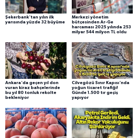
Şekerbank'tan yılın ilk
Merkezi yönetim
yarısında yüzde 32 büyüme
bütçesinden Ar-Ge
harcaması 2025 yılında 253
milyar 544 milyon TL oldu
Ankara'da geçen yıl don
Cilvegözü Sınır Kapısı'nda
vuran kiraz bahçelerinde
yoğun ticaret trafiği!
bu yıl 80 tonluk rekolte
Günde 1.500 tır geçiş
bekleniyor
yapıyor