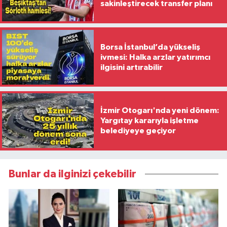
sakinleştirecek transfer planı
Borsa İstanbul’da yükseliş
ivmesi: Halka arzlar yatırımcı
ilgisini artırabilir
İzmir Otogarı'nda yeni dönem:
Yargıtay kararıyla işletme
belediyeye geçiyor
Bunlar da ilginizi çekebilir