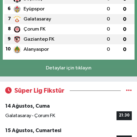
6
Eyüpspor
0
0
7
Galatasaray
0
0
8
Çorum FK
0
0
9
Gaziantep FK
0
0
10
Alanyaspor
0
0
Detaylar için tıklayın
Süper Lig Fikstür
14 Ağustos, Cuma
Galatasaray - Çorum FK
21:30
15 Ağustos, Cumartesi