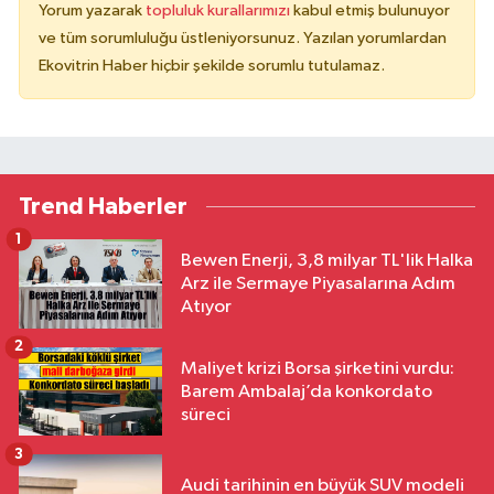
Yorum yazarak
topluluk kurallarımızı
kabul etmiş bulunuyor
ve tüm sorumluluğu üstleniyorsunuz. Yazılan yorumlardan
Ekovitrin Haber hiçbir şekilde sorumlu tutulamaz.
Trend Haberler
1
Bewen Enerji, 3,8 milyar TL'lik Halka
Arz ile Sermaye Piyasalarına Adım
Atıyor
2
Maliyet krizi Borsa şirketini vurdu:
Barem Ambalaj’da konkordato
süreci
3
Audi tarihinin en büyük SUV modeli