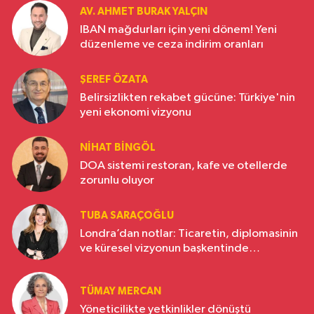
AV. AHMET BURAK YALÇIN
IBAN mağdurları için yeni dönem! Yeni
düzenleme ve ceza indirim oranları
ŞEREF ÖZATA
Belirsizlikten rekabet gücüne: Türkiye'nin
yeni ekonomi vizyonu
NIHAT BINGÖL
DOA sistemi restoran, kafe ve otellerde
zorunlu oluyor
TUBA SARAÇOĞLU
Londra’dan notlar: Ticaretin, diplomasinin
ve küresel vizyonun başkentinde
Türkiye’nin yükselen gücü
TÜMAY MERCAN
Yöneticilikte yetkinlikler dönüştü