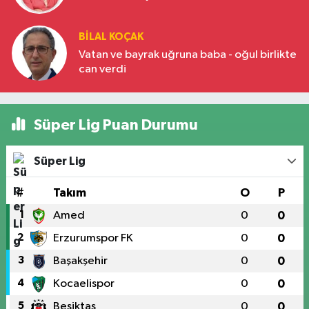
BILAL KOÇAK
Vatan ve bayrak uğruna baba - oğul birlikte
can verdi
Süper Lig Puan Durumu
Süper Lig
#
Takım
O
P
1
Amed
0
0
2
Erzurumspor FK
0
0
3
Başakşehir
0
0
4
Kocaelispor
0
0
5
Beşiktaş
0
0