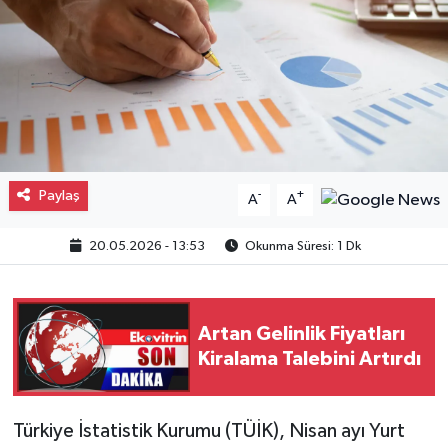
Gayrimenkul
Spor
Eğitim
Paylaş
-
+
A
A
20.05.2026 - 13:53
Okunma Süresi: 1 Dk
Artan Gelinlik Fiyatları
Kiralama Talebini Artırdı
Türkiye İstatistik Kurumu (TÜİK), Nisan ayı Yurt