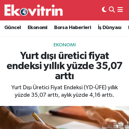
Güncel
Hava Durumu
Güncel
Ekonomi
Borsa Haberleri
İş Dünyası
Ekonomi
Trafik Durumu
EKONOMI
Borsa Haberleri
Süper Lig Puan Durumu ve Fikstür
Yurt dışı üretici fiyat
endeksi yıllık yüzde 35,07
İş Dünyası
Tüm Manşetler
arttı
Lojistik
Son Dakika Haberleri
Yurt Dışı Üretici Fiyat Endeksi (YD-ÜFE) yıllık
yüzde 35,07 arttı, aylık yüzde 4,16 arttı.
Otovitrin
Haber Arşivi
Asayiş
Magazin