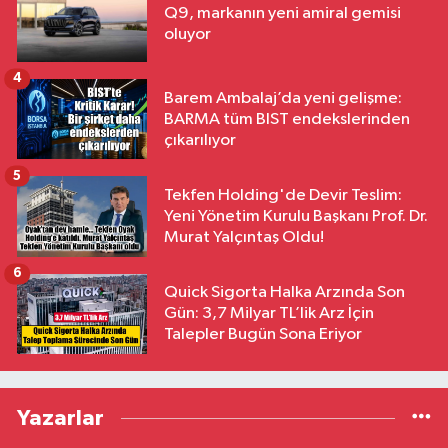
Q9, markanın yeni amiral gemisi
oluyor
4
Barem Ambalaj’da yeni gelişme:
BARMA tüm BIST endekslerinden
çıkarılıyor
5
Tekfen Holding'de Devir Teslim:
Yeni Yönetim Kurulu Başkanı Prof. Dr.
Murat Yalçıntaş Oldu!
6
Quick Sigorta Halka Arzında Son
Gün: 3,7 Milyar TL’lik Arz İçin
Talepler Bugün Sona Eriyor
Yazarlar