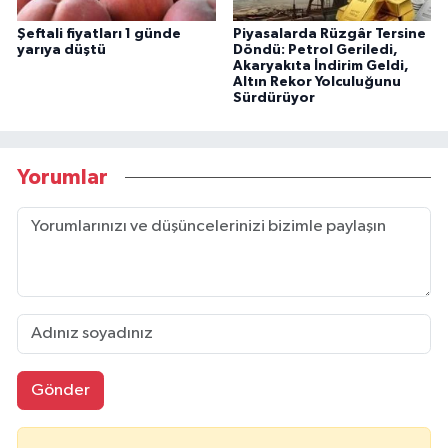
Şeftali fiyatları 1 günde
Piyasalarda Rüzgâr Tersine
yarıya düştü
Döndü: Petrol Geriledi,
Akaryakıta İndirim Geldi,
Altın Rekor Yolculuğunu
Sürdürüyor
Yorumlar
Gönder