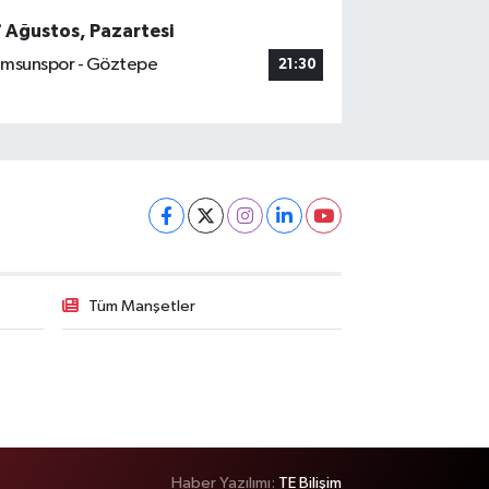
7 Ağustos, Pazartesi
msunspor - Göztepe
21:30
Tüm Manşetler
Haber Yazılımı:
TE Bilişim