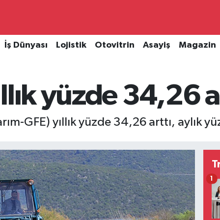
İş Dünyası
Lojistik
Otovitrin
Asayiş
Magazin
llık yüzde 34,26 ar
Tarım-GFE) yıllık yüzde 34,26 arttı, aylık yü
T
1