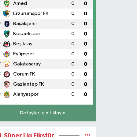
1
Amed
0
0
2
Erzurumspor FK
0
0
3
Başakşehir
0
0
4
Kocaelispor
0
0
5
Beşiktaş
0
0
6
Eyüpspor
0
0
7
Galatasaray
0
0
8
Çorum FK
0
0
9
Gaziantep FK
0
0
0
Alanyaspor
0
0
Detaylar için tıklayın
Süper Lig Fikstür