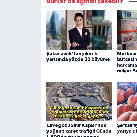
Bunlar da ilginizi çekebilir
Şekerbank'tan yılın ilk
Merkezi
yarısında yüzde 32 büyüme
bütçesi
harcamas
milyar 5
Cilvegözü Sınır Kapısı'nda
Şeftali f
yoğun ticaret trafiği! Günde
yarıya d
1.500 tır geçiş yapıyor