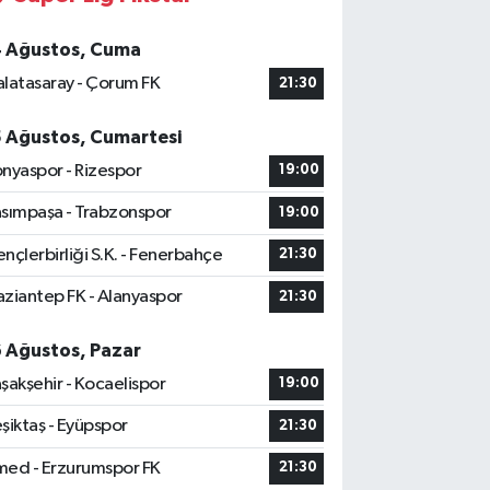
4 Ağustos, Cuma
latasaray - Çorum FK
21:30
5 Ağustos, Cumartesi
nyaspor - Rizespor
19:00
sımpaşa - Trabzonspor
19:00
nçlerbirliği S.K. - Fenerbahçe
21:30
ziantep FK - Alanyaspor
21:30
6 Ağustos, Pazar
şakşehir - Kocaelispor
19:00
şiktaş - Eyüpspor
21:30
ed - Erzurumspor FK
21:30