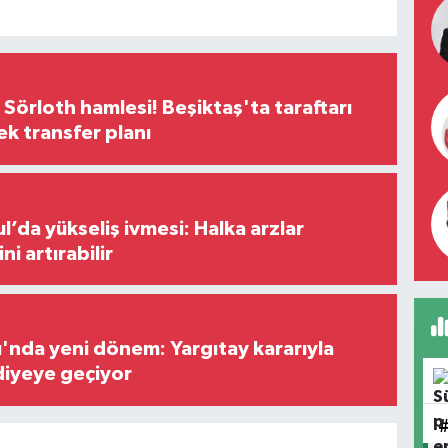
 Sörloth hamlesi! Beşiktaş'ta taraftarı
ek transfer planı
l’da yükseliş ivmesi: Halka arzlar
ini artırabilir
ı'nda yeni dönem: Yargıtay kararıyla
diyeye geçiyor