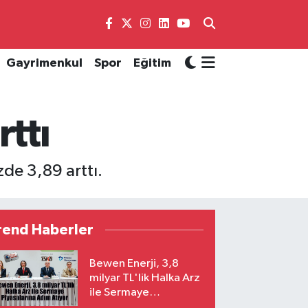
Gayrimenkul
Spor
Eğitim
ttı
zde 3,89 arttı.
rend Haberler
Bewen Enerji, 3,8
milyar TL'lik Halka Arz
ile Sermaye
Piyasalarına Adım