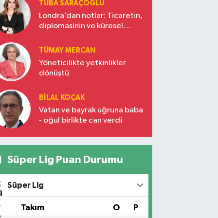
TUBA SARAÇOĞLU
Londra’dan notlar: Ticaretin,
diplomasinin ve küresel
vizyonun başkentinde
Türkiye’nin yükselen gücü
TÜMAY MERCAN
Yöneticilikte yetkinlikler
dönüştü
BILAL KOÇAK
Vatan ve bayrak uğruna baba
- oğul birlikte can verdi
Süper Lig Puan Durumu
Süper Lig
#
Takım
O
P