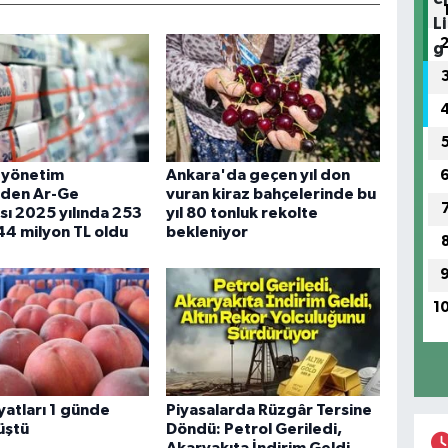
 yönetim
Ankara'da geçen yıl don
nden Ar-Ge
vuran kiraz bahçelerinde bu
ı 2025 yılında 253
yıl 80 tonluk rekolte
44 milyon TL oldu
bekleniyor
1
iyatları 1 günde
Piyasalarda Rüzgâr Tersine
üştü
Döndü: Petrol Geriledi,
Akaryakıta İndirim Geldi,