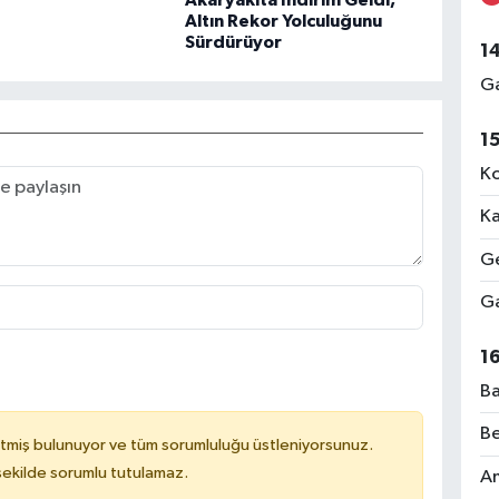
Altın Rekor Yolculuğunu
Sürdürüyor
1
Ga
1
Ko
Ka
Ge
Ga
1
Ba
Be
tmiş bulunuyor ve tüm sorumluluğu üstleniyorsunuz.
 şekilde sorumlu tutulamaz.
Am