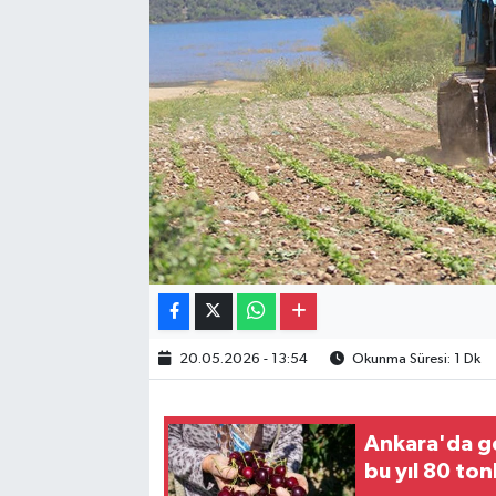
Gayrimenkul
Spor
Eğitim
20.05.2026 - 13:54
Okunma Süresi: 1 Dk
Ankara'da ge
bu yıl 80 to