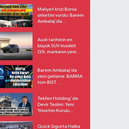
Atıyor
Maliyet krizi Borsa
şirketini vurdu: Barem
Ambalaj’da
konkordato süreci
Audi tarihinin en
büyük SUV modeli
Q9, markanın yeni
amiral gemisi oluyor
Barem Ambalaj’da
yeni gelişme: BARMA
tüm BIST
endekslerinden
çıkarılıyor
Tekfen Holding'de
Devir Teslim: Yeni
Yönetim Kurulu
Başkanı Prof. Dr. Murat
Yalçıntaş Oldu!
Quick Sigorta Halka