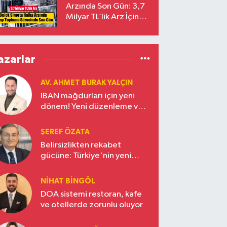
Arzında Son Gün: 3,7
Milyar TL’lik Arz İçin
Talepler Bugün Sona
Eriyor
azarlar
AV. AHMET BURAK YALÇIN
IBAN mağdurları için yeni
dönem! Yeni düzenleme ve
ceza indirim oranları
ŞEREF ÖZATA
Belirsizlikten rekabet
gücüne: Türkiye'nin yeni
ekonomi vizyonu
NIHAT BINGÖL
DOA sistemi restoran, kafe
ve otellerde zorunlu oluyor