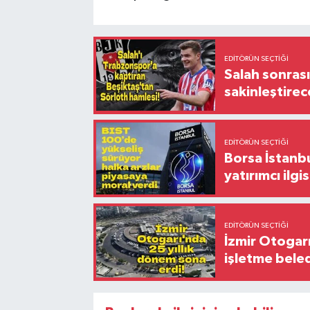
EDITÖRÜN SEÇTIĞI
Salah sonrası
sakinleştirec
EDITÖRÜN SEÇTIĞI
Borsa İstanbu
yatırımcı ilgis
EDITÖRÜN SEÇTIĞI
İzmir Otogar
işletme bele