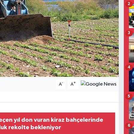
2
3
4
-
+
A
A
5
çen yıl don vuran kiraz bahçelerinde
6
nluk rekolte bekleniyor