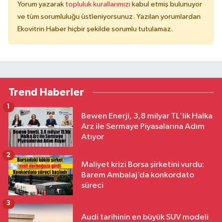
Yorum yazarak
topluluk kurallarımızı
kabul etmiş bulunuyor
ve tüm sorumluluğu üstleniyorsunuz. Yazılan yorumlardan
Ekovitrin Haber hiçbir şekilde sorumlu tutulamaz.
Trend Haberler
1
Bewen Enerji, 3,8 milyar TL'lik Halka
Arz ile Sermaye Piyasalarına Adım
Atıyor
2
Maliyet krizi Borsa şirketini vurdu:
Barem Ambalaj’da konkordato
süreci
3
Audi tarihinin en büyük SUV modeli