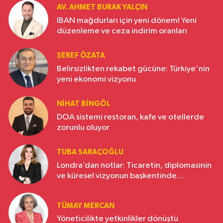
AV. AHMET BURAK YALÇIN
IBAN mağdurları için yeni dönem! Yeni
düzenleme ve ceza indirim oranları
ŞEREF ÖZATA
Belirsizlikten rekabet gücüne: Türkiye'nin
yeni ekonomi vizyonu
NIHAT BINGÖL
DOA sistemi restoran, kafe ve otellerde
zorunlu oluyor
TUBA SARAÇOĞLU
Londra’dan notlar: Ticaretin, diplomasinin
ve küresel vizyonun başkentinde
Türkiye’nin yükselen gücü
TÜMAY MERCAN
Yöneticilikte yetkinlikler dönüştü