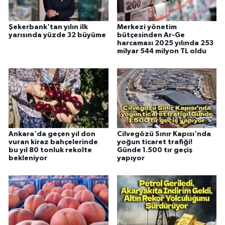
Şekerbank'tan yılın ilk
Merkezi yönetim
yarısında yüzde 32 büyüme
bütçesinden Ar-Ge
harcaması 2025 yılında 253
milyar 544 milyon TL oldu
Ankara'da geçen yıl don
Cilvegözü Sınır Kapısı'nda
vuran kiraz bahçelerinde
yoğun ticaret trafiği!
bu yıl 80 tonluk rekolte
Günde 1.500 tır geçiş
bekleniyor
yapıyor