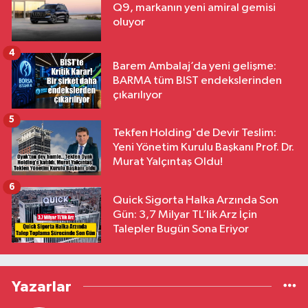
Q9, markanın yeni amiral gemisi
oluyor
4
Barem Ambalaj’da yeni gelişme:
BARMA tüm BIST endekslerinden
çıkarılıyor
5
Tekfen Holding'de Devir Teslim:
Yeni Yönetim Kurulu Başkanı Prof. Dr.
Murat Yalçıntaş Oldu!
6
Quick Sigorta Halka Arzında Son
Gün: 3,7 Milyar TL’lik Arz İçin
Talepler Bugün Sona Eriyor
Yazarlar