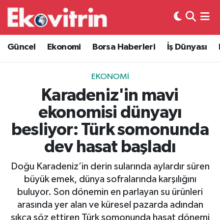
Güncel
Hava Durumu
Güncel
Ekonomi
Borsa Haberleri
İş Dünyası
Ekonomi
Trafik Durumu
EKONOMI
Borsa Haberleri
Süper Lig Puan Durumu ve Fikstür
Karadeniz'in mavi
ekonomisi dünyayı
İş Dünyası
Tüm Manşetler
besliyor: Türk somonunda
Lojistik
Son Dakika Haberleri
dev hasat başladı
Otovitrin
Haber Arşivi
Doğu Karadeniz’in derin sularında aylardır süren
büyük emek, dünya sofralarında karşılığını
Asayiş
buluyor. Son dönemin en parlayan su ürünleri
arasında yer alan ve küresel pazarda adından
Magazin
sıkça söz ettiren Türk somonunda hasat dönemi