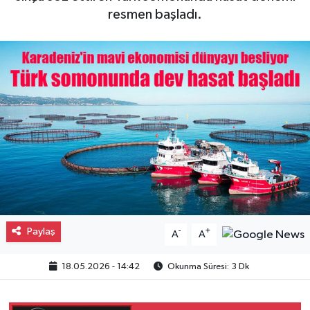
resmen başladı.
Gayrimenkul
Spor
Eğitim
Paylaş
-
+
A
A
18.05.2026 - 14:42
Okunma Süresi: 3 Dk