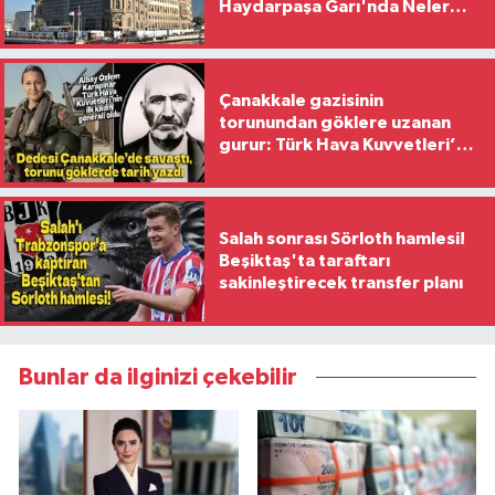
Haydarpaşa Garı'nda Neler
Yaşanıyor?
Çanakkale gazisinin
torunundan göklere uzanan
gurur: Türk Hava Kuvvetleri’nin
ilk kadın generali oldu
Salah sonrası Sörloth hamlesi!
Beşiktaş'ta taraftarı
sakinleştirecek transfer planı
Bunlar da ilginizi çekebilir