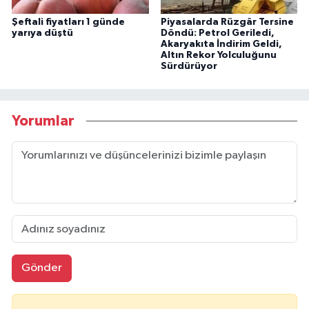
Şeftali fiyatları 1 günde
Piyasalarda Rüzgâr Tersine
yarıya düştü
Döndü: Petrol Geriledi,
Akaryakıta İndirim Geldi,
Altın Rekor Yolculuğunu
Sürdürüyor
Yorumlar
Gönder