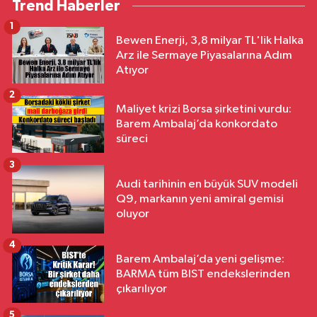
Trend Haberler
1
Bewen Enerji, 3,8 milyar TL'lik Halka
Arz ile Sermaye Piyasalarına Adım
Atıyor
2
Maliyet krizi Borsa şirketini vurdu:
Barem Ambalaj’da konkordato
süreci
3
Audi tarihinin en büyük SUV modeli
Q9, markanın yeni amiral gemisi
oluyor
4
Barem Ambalaj’da yeni gelişme:
BARMA tüm BIST endekslerinden
çıkarılıyor
5