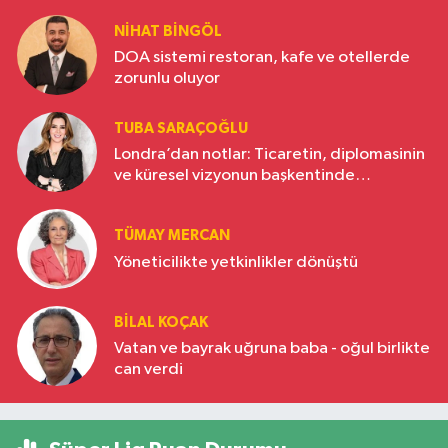
NIHAT BINGÖL
DOA sistemi restoran, kafe ve otellerde
zorunlu oluyor
TUBA SARAÇOĞLU
Londra’dan notlar: Ticaretin, diplomasinin
ve küresel vizyonun başkentinde
Türkiye’nin yükselen gücü
TÜMAY MERCAN
Yöneticilikte yetkinlikler dönüştü
BILAL KOÇAK
Vatan ve bayrak uğruna baba - oğul birlikte
can verdi