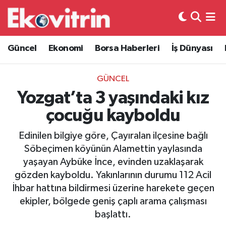
Güncel
Hava Durumu
Güncel
Ekonomi
Borsa Haberleri
İş Dünyası
Ekonomi
Trafik Durumu
GÜNCEL
Borsa Haberleri
Süper Lig Puan Durumu ve Fikstür
Yozgat’ta 3 yaşındaki kız
çocuğu kayboldu
İş Dünyası
Tüm Manşetler
Edinilen bilgiye göre, Çayıralan ilçesine bağlı
Lojistik
Son Dakika Haberleri
Söbeçimen köyünün Alamettin yaylasında
yaşayan Aybüke İnce, evinden uzaklaşarak
Otovitrin
Haber Arşivi
gözden kayboldu. Yakınlarının durumu 112 Acil
İhbar hattına bildirmesi üzerine harekete geçen
Asayiş
ekipler, bölgede geniş çaplı arama çalışması
başlattı.
Magazin