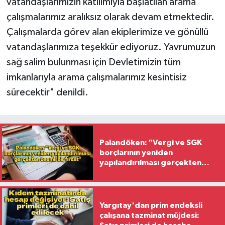
vatandaşlarımızın katılımıyla başlatılan arama
çalışmalarımız aralıksız olarak devam etmektedir.
Çalışmalarda görev alan ekiplerimize ve gönüllü
vatandaşlarımıza teşekkür ediyoruz. Yavrumuzun
sağ salim bulunması için Devletimizin tüm
imkanlarıyla arama çalışmalarımız kesintisiz
sürecektir" denildi.
Palandöken: "Vergi ve SGK
borçlarının yeniden
yapılandırılması gerçekten
önemli bir fırsat"
Yargıtay'dan prim endeksli
çalışana tazminat müjdesi: