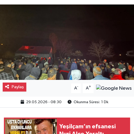
Gayrimenkul
Spor
Eğitim
Paylaş
-
+
A
A
29.05.2026 - 08:30
Okunma Süresi: 1 Dk
Yeşilçam’ın efsanesi