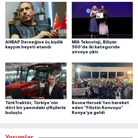
AHBAP Derneğine üç kişilik
MİA Teknoloji, Bilişim
kayyım heyeti atandı
500’de iki kategoride
zirveye çıktı
TürkTraktör, Türkiye'nin
Bosna Hersek'ten hareket
dört bir yanındaki çiftçilerle
eden "Filistin Konvoyu"
buluştu
Konya'ya geldi
Yorumlar