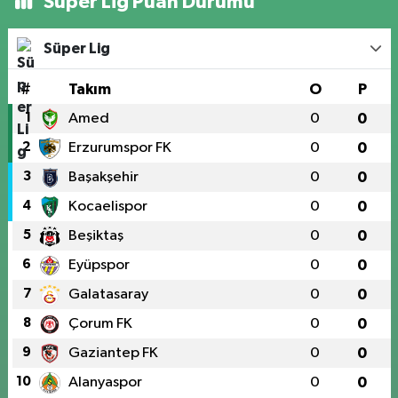
Süper Lig Puan Durumu
Süper Lig
#
Takım
O
P
1
Amed
0
0
2
Erzurumspor FK
0
0
3
Başakşehir
0
0
4
Kocaelispor
0
0
5
Beşiktaş
0
0
6
Eyüpspor
0
0
7
Galatasaray
0
0
8
Çorum FK
0
0
9
Gaziantep FK
0
0
10
Alanyaspor
0
0