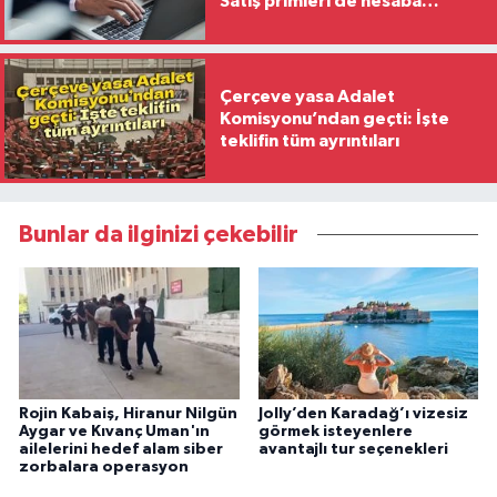
Satış primleri de hesaba
katılacak
Çerçeve yasa Adalet
Komisyonu’ndan geçti: İşte
teklifin tüm ayrıntıları
Bunlar da ilginizi çekebilir
Rojin Kabaiş, Hiranur Nilgün
Jolly’den Karadağ’ı vizesiz
Aygar ve Kıvanç Uman'ın
görmek isteyenlere
ailelerini hedef alam siber
avantajlı tur seçenekleri
zorbalara operasyon