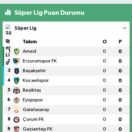
Süper Lig Puan Durumu
Süper Lig
#
Takım
O
P
1
Amed
0
0
2
Erzurumspor FK
0
0
3
Başakşehir
0
0
4
Kocaelispor
0
0
5
Beşiktaş
0
0
6
Eyüpspor
0
0
7
Galatasaray
0
0
8
Çorum FK
0
0
9
Gaziantep FK
0
0