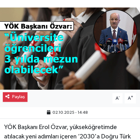
Gayrimenkul
Spor
Eğitim
Paylaş
-
+
A
A
02.10.2025 - 14:48
YÖK Başkanı Erol Özvar, yükseköğretimde
atılacak yeni adımları içeren ‘2030'a Doğru Türk