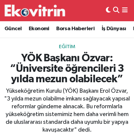
Güncel
Hava Durumu
Güncel
Ekonomi
Borsa Haberleri
İş Dünyası
Ekonomi
Trafik Durumu
EĞITIM
Borsa Haberleri
Süper Lig Puan Durumu ve Fikstür
YÖK Başkanı Özvar:
“Üniversite öğrencileri 3
İş Dünyası
Tüm Manşetler
yılda mezun olabilecek”
Lojistik
Son Dakika Haberleri
Yükseköğretim Kurulu (YÖK) Başkanı Erol Özvar,
"3 yılda mezun olabilme imkanı sağlayacak yapısal
Otovitrin
Haber Arşivi
reformlar gündeme alınacak. Bu reformlarla
yükseköğretim sistemimiz hem daha verimli hem
Asayiş
de uluslararası standarda daha uyumlu bir yapıya
kavuşacaktır" dedi.
Magazin