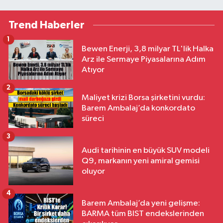
Trend Haberler
1
Bewen Enerji, 3,8 milyar TL'lik Halka
Arz ile Sermaye Piyasalarına Adım
Atıyor
2
Maliyet krizi Borsa şirketini vurdu:
Barem Ambalaj’da konkordato
süreci
3
Audi tarihinin en büyük SUV modeli
Q9, markanın yeni amiral gemisi
oluyor
4
Barem Ambalaj’da yeni gelişme:
BARMA tüm BIST endekslerinden