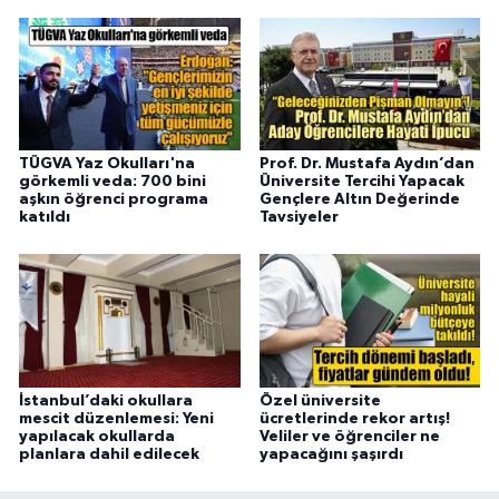
TÜGVA Yaz Okulları'na
Prof. Dr. Mustafa Aydın’dan
görkemli veda: 700 bini
Üniversite Tercihi Yapacak
aşkın öğrenci programa
Gençlere Altın Değerinde
katıldı
Tavsiyeler
İstanbul’daki okullara
Özel üniversite
mescit düzenlemesi: Yeni
ücretlerinde rekor artış!
yapılacak okullarda
Veliler ve öğrenciler ne
planlara dahil edilecek
yapacağını şaşırdı