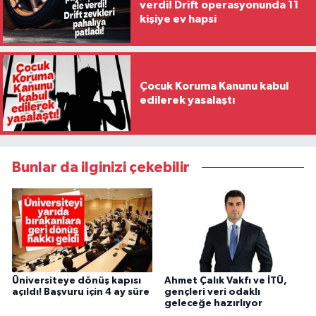
verdi! Drift operasyonunda 11
kişiye ev hapsi
Çocuk Koruma Kanunu kabul
edilerek yasalaştı
Bunlar da ilginizi çekebilir
Üniversiteye dönüş kapısı
Ahmet Çalık Vakfı ve İTÜ,
açıldı! Başvuru için 4 ay süre
gençleri veri odaklı
geleceğe hazırlıyor