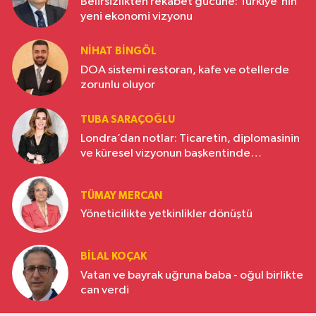
Belirsizlikten rekabet gücüne: Türkiye'nin
yeni ekonomi vizyonu
NIHAT BINGÖL
DOA sistemi restoran, kafe ve otellerde
zorunlu oluyor
TUBA SARAÇOĞLU
Londra’dan notlar: Ticaretin, diplomasinin
ve küresel vizyonun başkentinde
Türkiye’nin yükselen gücü
TÜMAY MERCAN
Yöneticilikte yetkinlikler dönüştü
BILAL KOÇAK
Vatan ve bayrak uğruna baba - oğul birlikte
can verdi