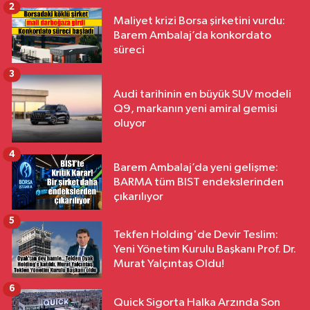
2
Maliyet krizi Borsa şirketini vurdu:
Barem Ambalaj’da konkordato
süreci
3
Audi tarihinin en büyük SUV modeli
Q9, markanın yeni amiral gemisi
oluyor
4
Barem Ambalaj’da yeni gelişme:
BARMA tüm BIST endekslerinden
çıkarılıyor
5
Tekfen Holding'de Devir Teslim:
Yeni Yönetim Kurulu Başkanı Prof. Dr.
Murat Yalçıntaş Oldu!
6
Quick Sigorta Halka Arzında Son