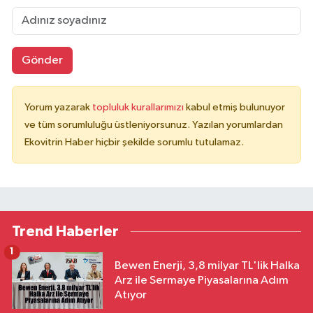
Gönder
Yorum yazarak
topluluk kurallarımızı
kabul etmiş bulunuyor
ve tüm sorumluluğu üstleniyorsunuz. Yazılan yorumlardan
Ekovitrin Haber hiçbir şekilde sorumlu tutulamaz.
Trend Haberler
1
Bewen Enerji, 3,8 milyar TL'lik Halka
Arz ile Sermaye Piyasalarına Adım
Atıyor