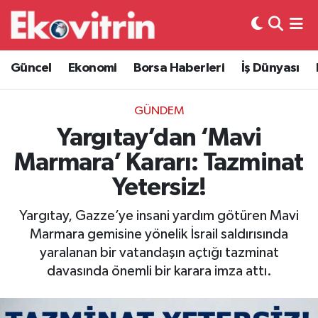
Güncel
Hava Durumu
Güncel
Ekonomi
Borsa Haberleri
İş Dünyası
Ekonomi
Trafik Durumu
GÜNDEM
Borsa Haberleri
Süper Lig Puan Durumu ve Fikstür
Yargıtay’dan ‘Mavi
Marmara’ Kararı: Tazminat
İş Dünyası
Tüm Manşetler
Yetersiz!
Lojistik
Son Dakika Haberleri
Yargıtay, Gazze’ye insani yardım götüren Mavi
Marmara gemisine yönelik İsrail saldırısında
Otovitrin
Haber Arşivi
yaralanan bir vatandaşın açtığı tazminat
davasında önemli bir karara imza attı.
Asayiş
Magazin