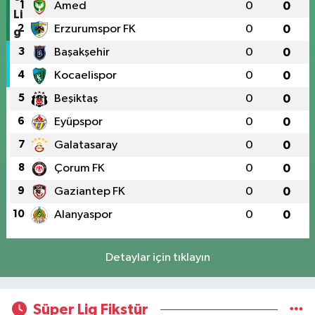
1
Amed
0
0
2
Erzurumspor FK
0
0
3
Başakşehir
0
0
4
Kocaelispor
0
0
5
Beşiktaş
0
0
6
Eyüpspor
0
0
7
Galatasaray
0
0
8
Çorum FK
0
0
9
Gaziantep FK
0
0
10
Alanyaspor
0
0
Detaylar için tıklayın
Süper Lig Fikstür