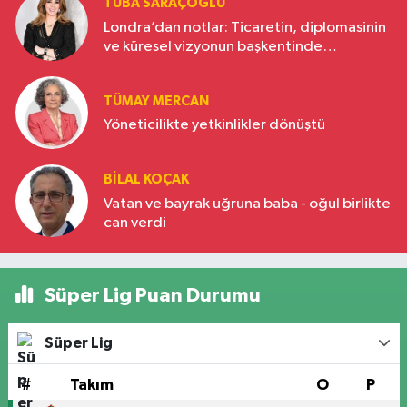
TUBA SARAÇOĞLU
Londra’dan notlar: Ticaretin, diplomasinin
ve küresel vizyonun başkentinde
Türkiye’nin yükselen gücü
TÜMAY MERCAN
Yöneticilikte yetkinlikler dönüştü
BILAL KOÇAK
Vatan ve bayrak uğruna baba - oğul birlikte
can verdi
Süper Lig Puan Durumu
Süper Lig
#
Takım
O
P