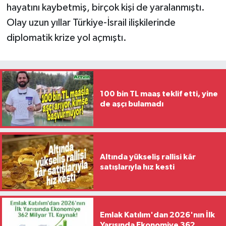
hayatını kaybetmiş, birçok kişi de yaralanmıştı.
Olay uzun yıllar Türkiye-İsrail ilişkilerinde
diplomatik krize yol açmıştı.
100 bin TL maaş teklif etti, yine
de aşçı bulamadı
Altında yükseliş rallisi kâr
satışlarıyla hız kesti
Emlak Katılım'dan 2026'nın İlk
Yarısında Ekonomiye 362