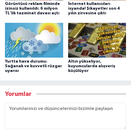
Görüntüsü reklam filminde
İnternet kullanıcıları
izinsiz kullanıldı: 6 milyon
isyanda! Şikayetler son 4
TL'lik tazminat davası açtı
yılın zirvesine çıktı
Yurtta hava durumu:
Altın yükseliyor,
Sağanak ve kuvvetli rüzgar
kuyumcularda alışveriş
uyarısı
küçülüyor
Yorumlar