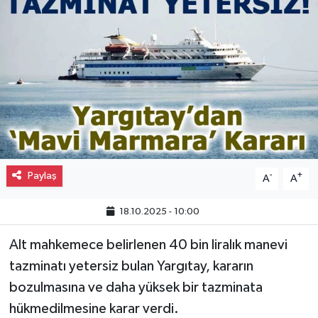
Gayrimenkul
Spor
Eğitim
Paylaş
-
+
A
A
18.10.2025 - 10:00
Alt mahkemece belirlenen 40 bin liralık manevi
tazminatı yetersiz bulan Yargıtay, kararın
bozulmasına ve daha yüksek bir tazminata
hükmedilmesine karar verdi.