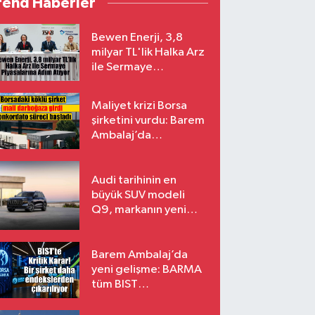
rend Haberler
Bewen Enerji, 3,8
milyar TL'lik Halka Arz
ile Sermaye
Piyasalarına Adım
Atıyor
Maliyet krizi Borsa
şirketini vurdu: Barem
Ambalaj’da
konkordato süreci
Audi tarihinin en
büyük SUV modeli
Q9, markanın yeni
amiral gemisi oluyor
Barem Ambalaj’da
yeni gelişme: BARMA
tüm BIST
endekslerinden
çıkarılıyor