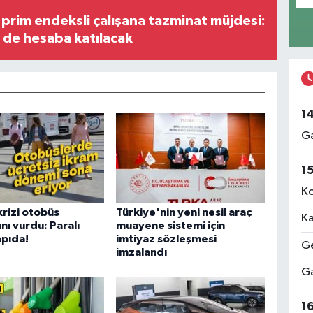
prim endeksli çalışana tazminat müjdesi:
i de hesaba katılacak
1
Ga
1
Ko
krizi otobüs
Türkiye'nin yeni nesil araç
Ka
nı vurdu: Paralı
muayene sistemi için
apıda!
imtiyaz sözleşmesi
Ge
imzalandı
Ga
1