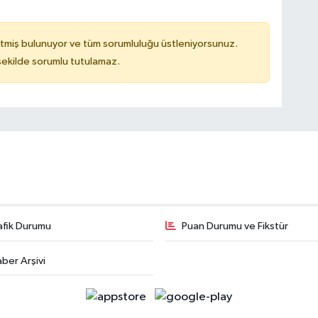
tmiş bulunuyor ve tüm sorumluluğu üstleniyorsunuz.
 şekilde sorumlu tutulamaz.
afik Durumu
Puan Durumu ve Fikstür
ber Arşivi