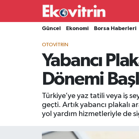
Güncel
Hava Durumu
Güncel
Ekonomi
Borsa Haberleri
Ekonomi
Trafik Durumu
OTOVITRIN
Yabancı Plak
Borsa Haberleri
Süper Lig Puan Durumu ve Fikstür
İş Dünyası
Tüm Manşetler
Dönemi Başl
Lojistik
Son Dakika Haberleri
Türkiye’ye yaz tatili veya iş s
Otovitrin
Haber Arşivi
geçti. Artık yabancı plakalı a
yol yardım hizmetleriyle de s
Asayiş
Magazin