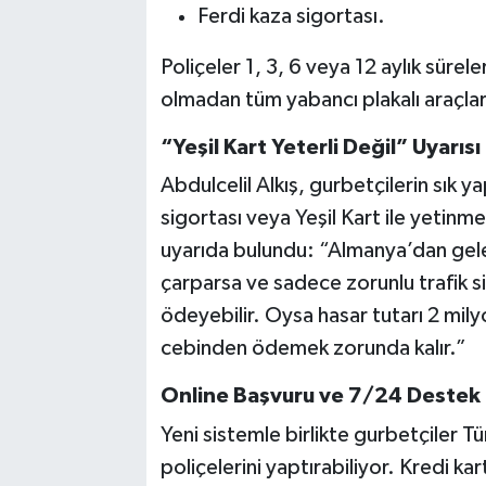
Ferdi kaza sigortası.
Poliçeler 1, 3, 6 veya 12 aylık sürele
olmadan tüm yabancı plakalı araçlar
“Yeşil Kart Yeterli Değil” Uyarısı
Abdulcelil Alkış, gurbetçilerin sık ya
sigortası veya Yeşil Kart ile yetin
uyarıda bulundu: “Almanya’dan gelen
çarparsa ve sadece zorunlu trafik si
ödeyebilir. Oysa hasar tutarı 2 mily
cebinden ödemek zorunda kalır.”
Online Başvuru ve 7/24 Destek
Yeni sistemle birlikte gurbetçiler 
poliçelerini yaptırabiliyor. Kredi k