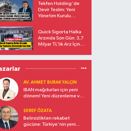
Tekfen Holding'de
Devir Teslim: Yeni
Yönetim Kurulu
Başkanı Prof. Dr. Murat
Yalçıntaş Oldu!
Quick Sigorta Halka
Arzında Son Gün: 3,7
Milyar TL’lik Arz İçin
Talepler Bugün Sona
Eriyor
azarlar
AV. AHMET BURAK YALÇIN
IBAN mağdurları için yeni
dönem! Yeni düzenleme ve
ceza indirim oranları
ŞEREF ÖZATA
Belirsizlikten rekabet
gücüne: Türkiye'nin yeni
ekonomi vizyonu