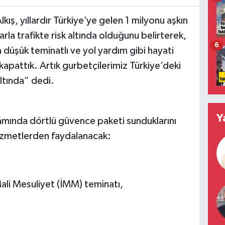
kış, yıllardır Türkiye’ye gelen 1 milyonu aşkın
arla trafikte risk altında olduğunu belirterek,
6
a düşük teminatlı ve yol yardım gibi hayati
apattık. Artık gurbetçilerimiz Türkiye’deki
ltında” dedi.
Y
samında dörtlü güvence paketi sunduklarını
 hizmetlerden faydalanacak:
Mali Mesuliyet (İMM) teminatı,