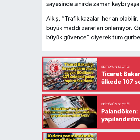
sayesinde sınırda zaman kaybı yaşa
Alkış, “Trafik kazaları her an olabil
büyük maddi zararları önlemiyor. G
büyük güvence” diyerek tüm gurbet
EDITÖRÜN SEÇTIĞI
Ticaret Bakan
ülkede 107 s
EDITÖRÜN SEÇTIĞI
Palandöken: 
yapılandırılm