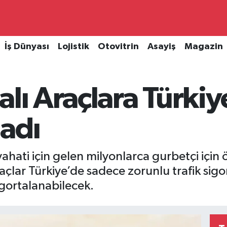
İş Dünyası
Lojistik
Otovitrin
Asayiş
Magazin
alı Araçlara Türki
adı
eyahati için gelen milyonlarca gurbetçi için 
raçlar Türkiye’de sadece zorunlu trafik sigo
igortalanabilecek.