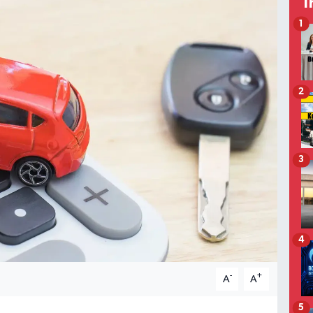
T
1
2
3
4
-
+
A
A
5