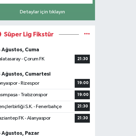
Detaylar için tıklayın
Süper Lig Fikstür
4 Ağustos, Cuma
latasaray - Çorum FK
21:30
5 Ağustos, Cumartesi
nyaspor - Rizespor
19:00
sımpaşa - Trabzonspor
19:00
nçlerbirliği S.K. - Fenerbahçe
21:30
ziantep FK - Alanyaspor
21:30
6 Ağustos, Pazar