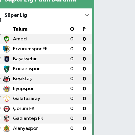
Süper Lig
#
Takım
O
P
1
Amed
0
0
2
Erzurumspor FK
0
0
3
Başakşehir
0
0
4
Kocaelispor
0
0
5
Beşiktaş
0
0
6
Eyüpspor
0
0
7
Galatasaray
0
0
8
Çorum FK
0
0
9
Gaziantep FK
0
0
0
Alanyaspor
0
0