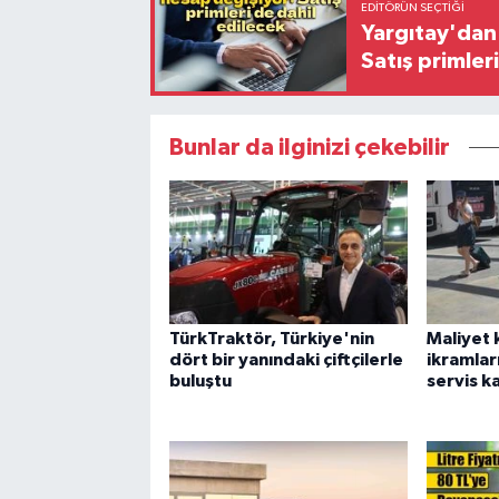
EDITÖRÜN SEÇTIĞI
Yargıtay'dan 
Satış primler
Bunlar da ilginizi çekebilir
TürkTraktör, Türkiye'nin
Maliyet 
dört bir yanındaki çiftçilerle
ikramları
buluştu
servis k