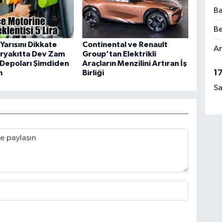
Ba
Be
Yarısını Dikkate
Continental ve Renault
Am
aryakıtta Dev Zam
Group’tan Elektrikli
 Depoları Şimdiden
Araçların Menzilini Artıran İş
1
n
Birliği
Sa