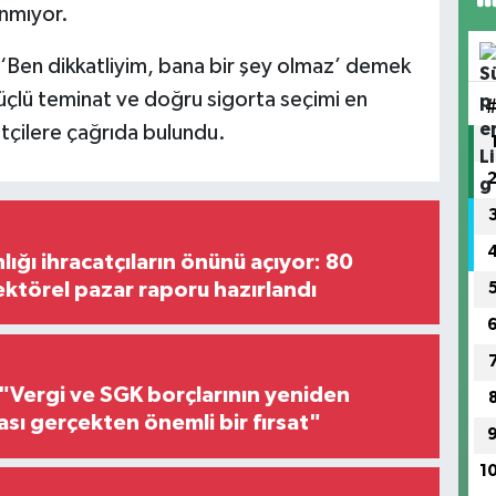
nmıyor.
ir. ‘Ben dikkatliyim, bana bir şey olmaz’ demek
üçlü teminat ve doğru sigorta seçimi en
çilere çağrıda bulundu.
lığı ihracatçıların önünü açıyor: 80
ektörel pazar raporu hazırlandı
"Vergi ve SGK borçlarının yeniden
ası gerçekten önemli bir fırsat"
1