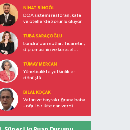
NIHAT BINGÖL
DOA sistemi restoran, kafe
ve otellerde zorunlu oluyor
TUBA SARAÇOĞLU
Londra’dan notlar: Ticaretin,
diplomasinin ve küresel
vizyonun başkentinde
Türkiye’nin yükselen gücü
TÜMAY MERCAN
Yöneticilikte yetkinlikler
dönüştü
BILAL KOÇAK
Vatan ve bayrak uğruna baba
- oğul birlikte can verdi
Süper Lig Puan Durumu