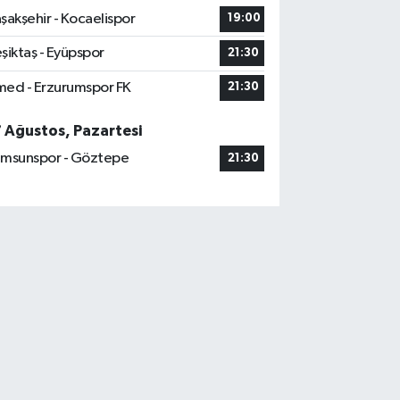
şakşehir - Kocaelispor
19:00
şiktaş - Eyüpspor
21:30
ed - Erzurumspor FK
21:30
7 Ağustos, Pazartesi
msunspor - Göztepe
21:30