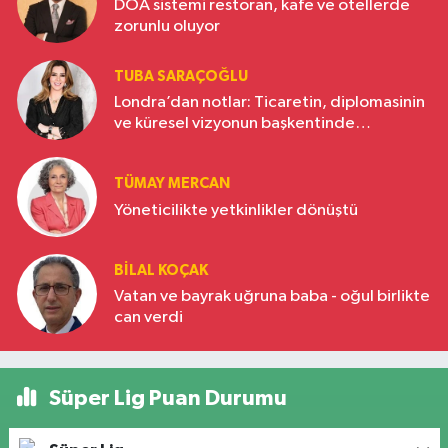
DOA sistemi restoran, kafe ve otellerde
zorunlu oluyor
TUBA SARAÇOĞLU
Londra’dan notlar: Ticaretin, diplomasinin
ve küresel vizyonun başkentinde
Türkiye’nin yükselen gücü
TÜMAY MERCAN
Yöneticilikte yetkinlikler dönüştü
BILAL KOÇAK
Vatan ve bayrak uğruna baba - oğul birlikte
can verdi
Süper Lig Puan Durumu