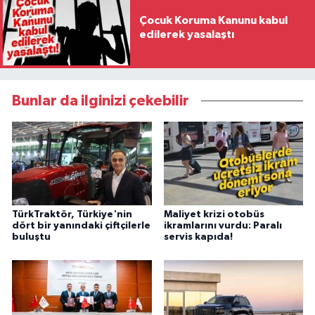
Çocuk Koruma Kanunu kabul
edilerek yasalaştı
Bunlar da ilginizi çekebilir
TürkTraktör, Türkiye'nin
Maliyet krizi otobüs
dört bir yanındaki çiftçilerle
ikramlarını vurdu: Paralı
buluştu
servis kapıda!