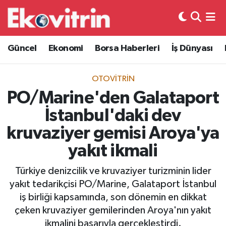
Güncel
Hava Durumu
Güncel
Ekonomi
Borsa Haberleri
İş Dünyası
Ekonomi
Trafik Durumu
OTOVITRIN
Borsa Haberleri
Süper Lig Puan Durumu ve Fikstür
PO/Marine'den Galataport
İstanbul'daki dev
İş Dünyası
Tüm Manşetler
kruvaziyer gemisi Aroya'ya
Lojistik
Son Dakika Haberleri
yakıt ikmali
Otovitrin
Haber Arşivi
Türkiye denizcilik ve kruvaziyer turizminin lider
yakıt tedarikçisi PO/Marine, Galataport İstanbul
Asayiş
iş birliği kapsamında, son dönemin en dikkat
çeken kruvaziyer gemilerinden Aroya'nın yakıt
Magazin
ikmalini başarıyla gerçekleştirdi.