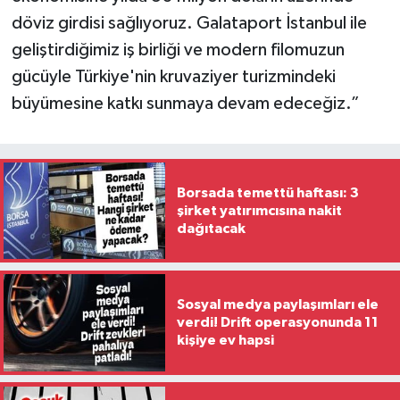
döviz girdisi sağlıyoruz. Galataport İstanbul ile
geliştirdiğimiz iş birliği ve modern filomuzun
gücüyle Türkiye'nin kruvaziyer turizmindeki
büyümesine katkı sunmaya devam edeceğiz.”
Borsada temettü haftası: 3
şirket yatırımcısına nakit
dağıtacak
Sosyal medya paylaşımları ele
verdi! Drift operasyonunda 11
kişiye ev hapsi