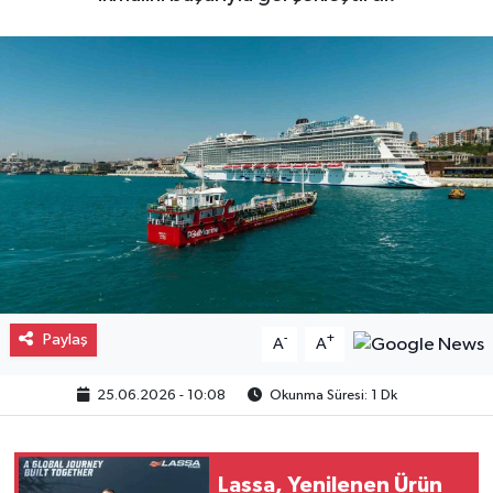
Gayrimenkul
Spor
Eğitim
Paylaş
-
+
A
A
25.06.2026 - 10:08
Okunma Süresi: 1 Dk
Lassa, Yenilenen Ürün