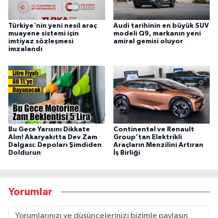
Türkiye'nin yeni nesil araç
Audi tarihinin en büyük SUV
muayene sistemi için
modeli Q9, markanın yeni
imtiyaz sözleşmesi
amiral gemisi oluyor
imzalandı
Bu Gece Yarısını Dikkate
Continental ve Renault
Alın! Akaryakıtta Dev Zam
Group’tan Elektrikli
Dalgası: Depoları Şimdiden
Araçların Menzilini Artıran
Doldurun
İş Birliği
Yorumlar