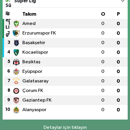
Süper Lig
#
Takım
O
P
1
Amed
0
0
2
Erzurumspor FK
0
0
3
Başakşehir
0
0
4
Kocaelispor
0
0
5
Beşiktaş
0
0
6
Eyüpspor
0
0
7
Galatasaray
0
0
8
Çorum FK
0
0
9
Gaziantep FK
0
0
10
Alanyaspor
0
0
Detaylar için tıklayın