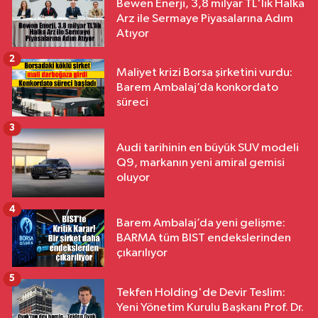
Bewen Enerji, 3,8 milyar TL'lik Halka
Arz ile Sermaye Piyasalarına Adım
Atıyor
2
Maliyet krizi Borsa şirketini vurdu:
Barem Ambalaj’da konkordato
süreci
3
Audi tarihinin en büyük SUV modeli
Q9, markanın yeni amiral gemisi
oluyor
4
Barem Ambalaj’da yeni gelişme:
BARMA tüm BIST endekslerinden
çıkarılıyor
5
Tekfen Holding'de Devir Teslim:
Yeni Yönetim Kurulu Başkanı Prof. Dr.