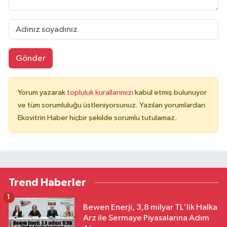
Gönder
Yorum yazarak
topluluk kurallarımızı
kabul etmiş bulunuyor
ve tüm sorumluluğu üstleniyorsunuz. Yazılan yorumlardan
Ekovitrin Haber hiçbir şekilde sorumlu tutulamaz.
Trend Haberler
1
Bewen Enerji, 3,8 milyar TL'lik Halka
Arz ile Sermaye Piyasalarına Adım