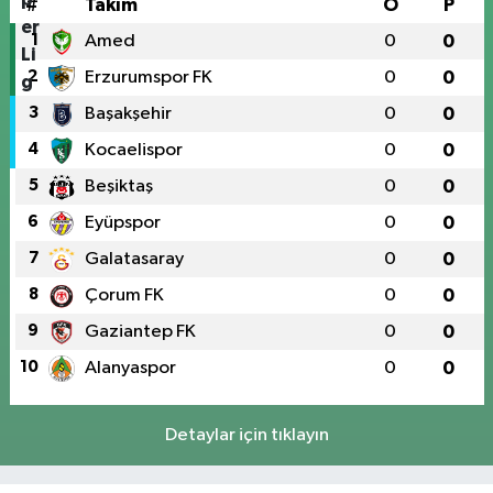
#
Takım
O
P
1
Amed
0
0
2
Erzurumspor FK
0
0
3
Başakşehir
0
0
4
Kocaelispor
0
0
5
Beşiktaş
0
0
6
Eyüpspor
0
0
7
Galatasaray
0
0
8
Çorum FK
0
0
9
Gaziantep FK
0
0
10
Alanyaspor
0
0
Detaylar için tıklayın