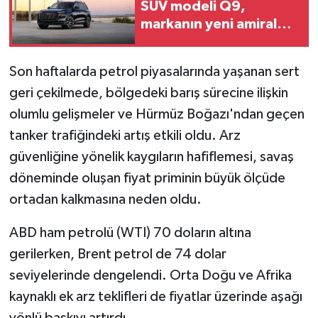
SUV modeli Q9,
markanın yeni amiral
gemisi oluyor
Son haftalarda petrol piyasalarında yaşanan sert
geri çekilmede, bölgedeki barış sürecine ilişkin
olumlu gelişmeler ve Hürmüz Boğazı'ndan geçen
tanker trafiğindeki artış etkili oldu. Arz
güvenliğine yönelik kaygıların hafiflemesi, savaş
döneminde oluşan fiyat priminin büyük ölçüde
ortadan kalkmasına neden oldu.
ABD ham petrolü (WTI) 70 doların altına
gerilerken, Brent petrol de 74 dolar
seviyelerinde dengelendi. Orta Doğu ve Afrika
kaynaklı ek arz teklifleri de fiyatlar üzerinde aşağı
yönlü baskıyı artırdı.