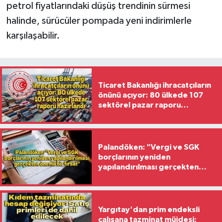
petrol fiyatlarındaki düşüş trendinin sürmesi
halinde, sürücüler pompada yeni indirimlerle
karşılaşabilir.
Ticaret Bakanlığı ihracatçıların
önünü açıyor: 80 ülkede 107
sektörel pazar raporu
hazırlandı
Palandöken: "Vergi ve SGK
borçlarının yeniden
yapılandırılması gerçekten
önemli bir fırsat"
Yargıtay'dan prim endeksli
çalışana tazminat müjdesi: