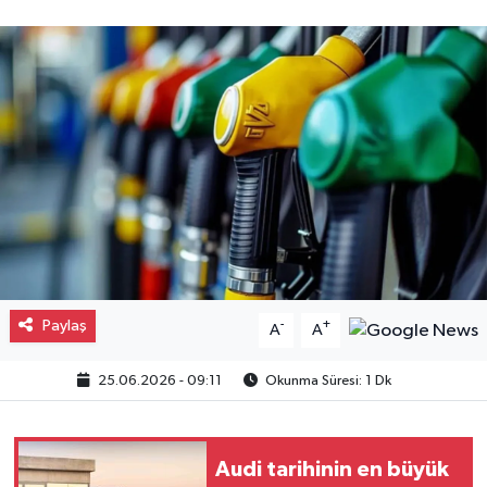
Gayrimenkul
Spor
Eğitim
Paylaş
-
+
A
A
25.06.2026 - 09:11
Okunma Süresi: 1 Dk
Audi tarihinin en büyük