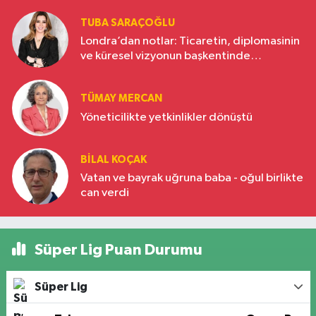
TUBA SARAÇOĞLU
Londra’dan notlar: Ticaretin, diplomasinin
ve küresel vizyonun başkentinde
Türkiye’nin yükselen gücü
TÜMAY MERCAN
Yöneticilikte yetkinlikler dönüştü
BILAL KOÇAK
Vatan ve bayrak uğruna baba - oğul birlikte
can verdi
Süper Lig Puan Durumu
Süper Lig