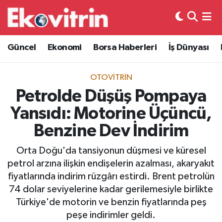
Güncel
Hava Durumu
Güncel
Ekonomi
Borsa Haberleri
İş Dünyası
Ekonomi
Trafik Durumu
OTOVITRIN
Borsa Haberleri
Süper Lig Puan Durumu ve Fikstür
Petrolde Düşüş Pompaya
Yansıdı: Motorine Üçüncü,
İş Dünyası
Tüm Manşetler
Benzine Dev İndirim
Lojistik
Son Dakika Haberleri
Orta Doğu'da tansiyonun düşmesi ve küresel
petrol arzına ilişkin endişelerin azalması, akaryakıt
Otovitrin
Haber Arşivi
fiyatlarında indirim rüzgârı estirdi. Brent petrolün
74 dolar seviyelerine kadar gerilemesiyle birlikte
Asayiş
Türkiye'de motorin ve benzin fiyatlarında peş
peşe indirimler geldi.
Magazin