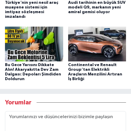
Türkiye'nin yeni nesil araç
Audi tarihinin en büyük SUV
muayene sistemi için
modeli Q9, markanın yeni
imtiyaz sözleşmesi
amiral gemisi oluyor
imzalandı
Bu Gece Yarısını Dikkate
Continental ve Renault
Alın! Akaryakıtta Dev Zam
Group’tan Elektrikli
Dalgası: Depoları Şimdiden
Araçların Menzilini Artıran
Doldurun
İş Birliği
Yorumlar