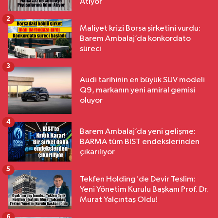
Atıyor
2
Maliyet krizi Borsa şirketini vurdu:
Barem Ambalaj’da konkordato
süreci
3
Audi tarihinin en büyük SUV modeli
Q9, markanın yeni amiral gemisi
oluyor
4
Barem Ambalaj’da yeni gelişme:
BARMA tüm BIST endekslerinden
çıkarılıyor
5
Tekfen Holding'de Devir Teslim:
Yeni Yönetim Kurulu Başkanı Prof. Dr.
Murat Yalçıntaş Oldu!
6