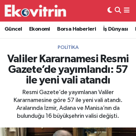
Güncel
Hava Durumu
Güncel
Ekonomi
Borsa Haberleri
İş Dünyası
Ekonomi
Trafik Durumu
POLITIKA
Borsa Haberleri
Süper Lig Puan Durumu ve Fikstür
Valiler Kararnamesi Resmi
Gazete’de yayımlandı: 57
İş Dünyası
Tüm Manşetler
ile yeni vali atandı
Lojistik
Son Dakika Haberleri
Resmi Gazete’de yayımlanan Valiler
Kararnamesine göre 57 ile yeni vali atandı.
Otovitrin
Haber Arşivi
Aralarında İzmir, Adana ve Manisa’nın da
bulunduğu 16 büyükşehrin valisi değişti.
Asayiş
Magazin