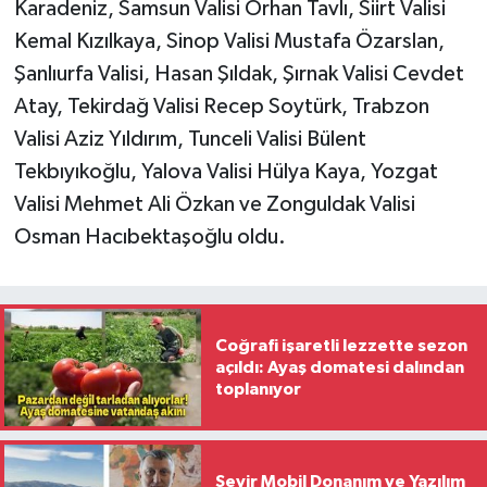
Karadeniz, Samsun Valisi Orhan Tavlı, Siirt Valisi
Kemal Kızılkaya, Sinop Valisi Mustafa Özarslan,
Şanlıurfa Valisi, Hasan Şıldak, Şırnak Valisi Cevdet
Atay, Tekirdağ Valisi Recep Soytürk, Trabzon
Valisi Aziz Yıldırım, Tunceli Valisi Bülent
Tekbıyıkoğlu, Yalova Valisi Hülya Kaya, Yozgat
Valisi Mehmet Ali Özkan ve Zonguldak Valisi
Osman Hacıbektaşoğlu oldu.
Coğrafi işaretli lezzette sezon
açıldı: Ayaş domatesi dalından
toplanıyor
Seyir Mobil Donanım ve Yazılım