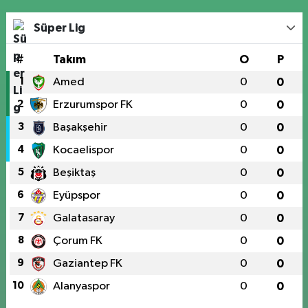
Süper Lig
#
Takım
O
P
1
Amed
0
0
2
Erzurumspor FK
0
0
3
Başakşehir
0
0
4
Kocaelispor
0
0
5
Beşiktaş
0
0
6
Eyüpspor
0
0
7
Galatasaray
0
0
8
Çorum FK
0
0
9
Gaziantep FK
0
0
10
Alanyaspor
0
0