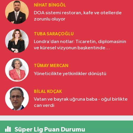
NIHAT BINGÖL
DOA sistemi restoran, kafe ve otellerde
zorunlu oluyor
TUBA SARAÇOĞLU
Londra’dan notlar: Ticaretin, diplomasinin
ve küresel vizyonun başkentinde
Türkiye’nin yükselen gücü
TÜMAY MERCAN
Yöneticilikte yetkinlikler dönüştü
BILAL KOÇAK
Vatan ve bayrak uğruna baba - oğul birlikte
can verdi
Süper Lig Puan Durumu