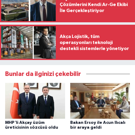
Çözümlerini Kendi Ar-Ge Ekibi
İle Gerçekleştiriyor
Akça Lojistik, tüm
operasyonları teknoloji
destekli sistemlerle yönetiyor
Bunlar da ilginizi çekebilir
MHP'li Akçay üzüm
Bakan Ersoy ile Acun Ilıcalı
üreticisinin sözcüsü oldu
bir araya geldi