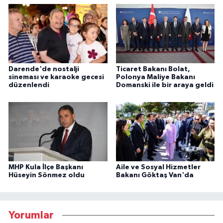
Darende'de nostalji
Ticaret Bakanı Bolat,
sineması ve karaoke gecesi
Polonya Maliye Bakanı
düzenlendi
Domanski ile bir araya geldi
MHP Kula İlçe Başkanı
Aile ve Sosyal Hizmetler
Hüseyin Sönmez oldu
Bakanı Göktaş Van'da
Yorumlar