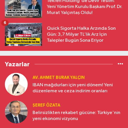
Tekfen Holding'de Devir Teslim:
Yeni Yönetim Kurulu Başkanı Prof. Dr.
Murat Yalçıntaş Oldu!
6
Quick Sigorta Halka Arzında Son
Gün: 3,7 Milyar TL’lik Arz İçin
Talepler Bugün Sona Eriyor
Yazarlar
AV. AHMET BURAK YALÇIN
IBAN mağdurları için yeni dönem! Yeni
düzenleme ve ceza indirim oranları
ŞEREF ÖZATA
Belirsizlikten rekabet gücüne: Türkiye'nin
yeni ekonomi vizyonu