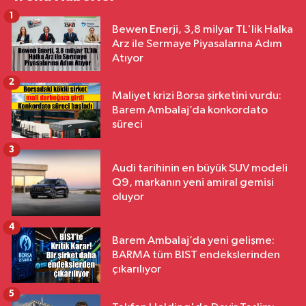
1
Bewen Enerji, 3,8 milyar TL'lik Halka
Arz ile Sermaye Piyasalarına Adım
Atıyor
2
Maliyet krizi Borsa şirketini vurdu:
Barem Ambalaj’da konkordato
süreci
3
Audi tarihinin en büyük SUV modeli
Q9, markanın yeni amiral gemisi
oluyor
4
Barem Ambalaj’da yeni gelişme:
BARMA tüm BIST endekslerinden
çıkarılıyor
5