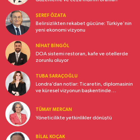
ŞEREF ÖZATA
Belirsizlikten rekabet gücüne: Türkiye'nin
yeni ekonomi vizyonu
NIHAT BINGÖL
DOA sistemi restoran, kafe ve otellerde
zorunlu oluyor
TUBA SARAÇOĞLU
Londra’dan notlar: Ticaretin, diplomasinin
ve küresel vizyonun başkentinde
Türkiye’nin yükselen gücü
TÜMAY MERCAN
Yöneticilikte yetkinlikler dönüştü
BILAL KOÇAK