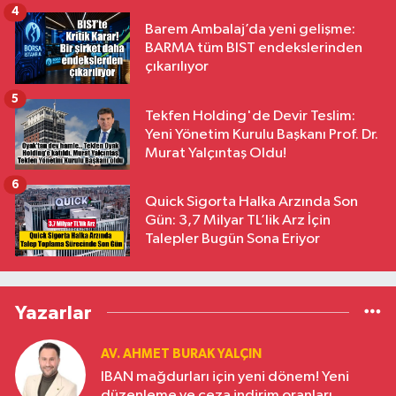
4
Barem Ambalaj’da yeni gelişme:
BARMA tüm BIST endekslerinden
çıkarılıyor
5
Tekfen Holding'de Devir Teslim:
Yeni Yönetim Kurulu Başkanı Prof. Dr.
Murat Yalçıntaş Oldu!
6
Quick Sigorta Halka Arzında Son
Gün: 3,7 Milyar TL’lik Arz İçin
Talepler Bugün Sona Eriyor
Yazarlar
AV. AHMET BURAK YALÇIN
IBAN mağdurları için yeni dönem! Yeni
düzenleme ve ceza indirim oranları