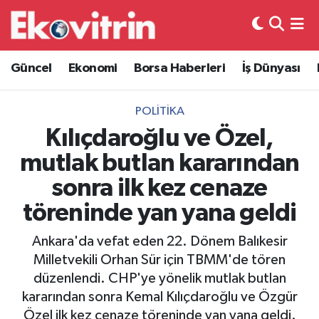
Güncel
Hava Durumu
Güncel
Ekonomi
Borsa Haberleri
İş Dünyası
Ekonomi
Trafik Durumu
POLITIKA
Borsa Haberleri
Süper Lig Puan Durumu ve Fikstür
Kılıçdaroğlu ve Özel,
mutlak butlan kararından
İş Dünyası
Tüm Manşetler
sonra ilk kez cenaze
Lojistik
Son Dakika Haberleri
töreninde yan yana geldi
Otovitrin
Haber Arşivi
Ankara'da vefat eden 22. Dönem Balıkesir
Milletvekili Orhan Sür için TBMM'de tören
Asayiş
düzenlendi. CHP'ye yönelik mutlak butlan
kararından sonra Kemal Kılıçdaroğlu ve Özgür
Magazin
Özel ilk kez cenaze töreninde yan yana geldi.