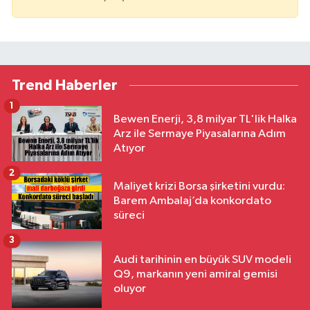
Trend Haberler
1
Bewen Enerji, 3,8 milyar TL'lik Halka
Arz ile Sermaye Piyasalarına Adım
Atıyor
2
Maliyet krizi Borsa şirketini vurdu:
Barem Ambalaj’da konkordato
süreci
3
Audi tarihinin en büyük SUV modeli
Q9, markanın yeni amiral gemisi
oluyor