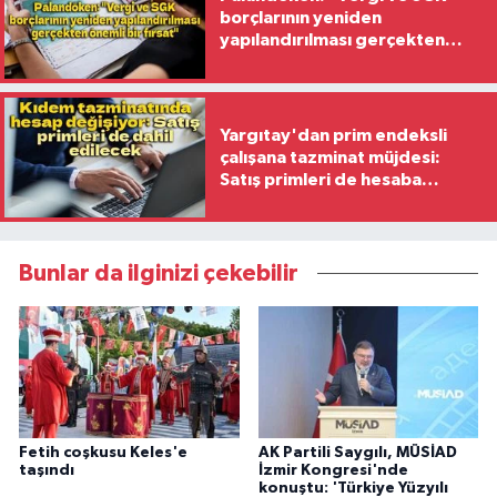
borçlarının yeniden
yapılandırılması gerçekten
önemli bir fırsat"
Yargıtay'dan prim endeksli
çalışana tazminat müjdesi:
Satış primleri de hesaba
katılacak
Bunlar da ilginizi çekebilir
Fetih coşkusu Keles'e
AK Partili Saygılı, MÜSİAD
taşındı
İzmir Kongresi'nde
konuştu: 'Türkiye Yüzyılı