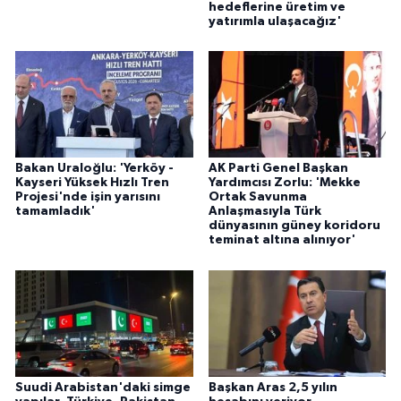
hedeflerine üretim ve
yatırımla ulaşacağız'
Bakan Uraloğlu: 'Yerköy -
AK Parti Genel Başkan
Kayseri Yüksek Hızlı Tren
Yardımcısı Zorlu: 'Mekke
Projesi'nde işin yarısını
Ortak Savunma
tamamladık'
Anlaşmasıyla Türk
dünyasının güney koridoru
teminat altına alınıyor'
Suudi Arabistan'daki simge
Başkan Aras 2,5 yılın