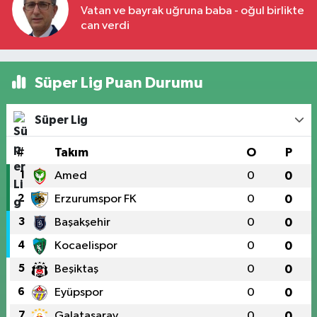
Vatan ve bayrak uğruna baba - oğul birlikte
can verdi
Süper Lig Puan Durumu
Süper Lig
#
Takım
O
P
1
Amed
0
0
2
Erzurumspor FK
0
0
3
Başakşehir
0
0
4
Kocaelispor
0
0
5
Beşiktaş
0
0
6
Eyüpspor
0
0
7
Galatasaray
0
0