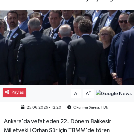
Gayrimenkul
Spor
Eğitim
Paylaş
-
+
A
A
25.06.2026 - 12:20
Okunma Süresi: 1 Dk
Ankara'da vefat eden 22. Dönem Balıkesir
Milletvekili Orhan Sür için TBMM'de tören