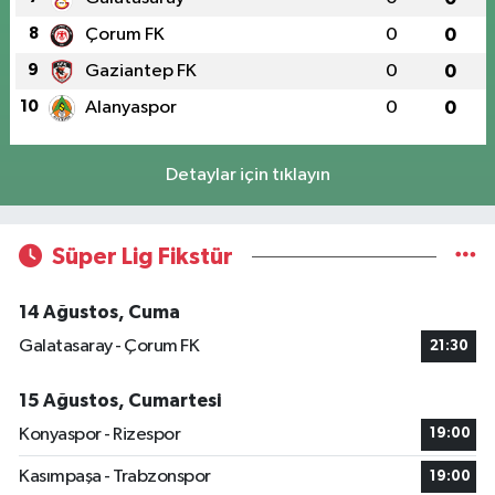
8
Çorum FK
0
0
9
Gaziantep FK
0
0
10
Alanyaspor
0
0
Detaylar için tıklayın
Süper Lig Fikstür
14 Ağustos, Cuma
Galatasaray - Çorum FK
21:30
15 Ağustos, Cumartesi
Konyaspor - Rizespor
19:00
Kasımpaşa - Trabzonspor
19:00