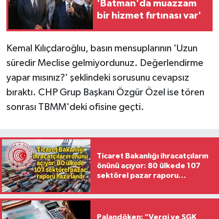
'Batman'da muazzam
bir hizmet fırtınası var'
Kemal Kılıçdaroğlıu, basın mensuplarının 'Uzun
süredir Meclise gelmiyordunuz. Değerlendirme
yapar mısınız?' şeklindeki sorusunu cevapsız
bıraktı. CHP Grup Başkanı Özgür Özel ise tören
sonrası TBMM'deki ofisine geçti.
Ticaret Bakanlığı ihracatçıların
önünü açıyor: 80 ülkede 107
sektörel pazar raporu
hazırlandı
Palandöken: "Vergi ve SGK