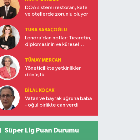
DOA sistemi restoran, kafe
ve otellerde zorunlu oluyor
TUBA SARAÇOĞLU
Londra’dan notlar: Ticaretin,
diplomasinin ve küresel
vizyonun başkentinde
Türkiye’nin yükselen gücü
TÜMAY MERCAN
Yöneticilikte yetkinlikler
dönüştü
BILAL KOÇAK
Vatan ve bayrak uğruna baba
- oğul birlikte can verdi
Süper Lig Puan Durumu