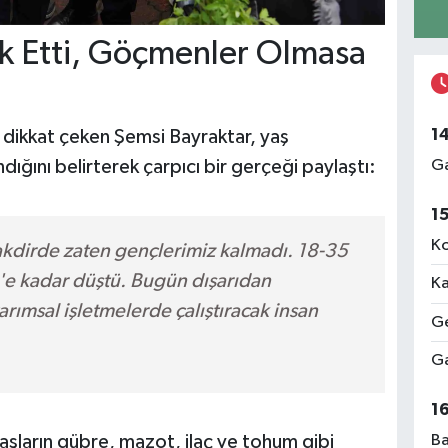
rk Etti, Göçmenler Olmasa
1
 dikkat çeken Şemsi Bayraktar, yaş
ığını belirterek çarpıcı bir gerçeği paylaştı:
Ga
1
Ko
akdirde zaten gençlerimiz kalmadı. 18-35
5'e kadar düştü. Bugün dışarıdan
Ka
ımsal işletmelerde çalıştıracak insan
Ge
Ga
1
Ba
vaşların gübre, mazot, ilaç ve tohum gibi