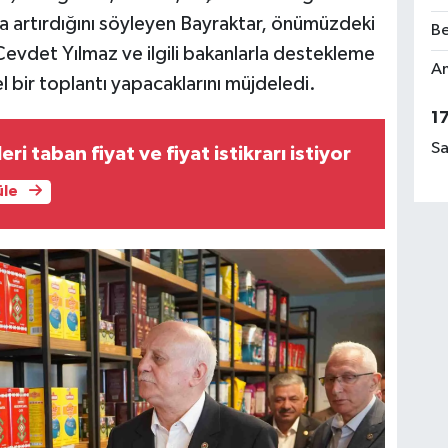
da artırdığını söyleyen Bayraktar, önümüzdeki
Be
evdet Yılmaz ve ilgili bakanlarla destekleme
Am
l bir toplantı yapacaklarını müjdeledi.
1
Sa
eri taban fiyat ve fiyat istikrarı istiyor
üle