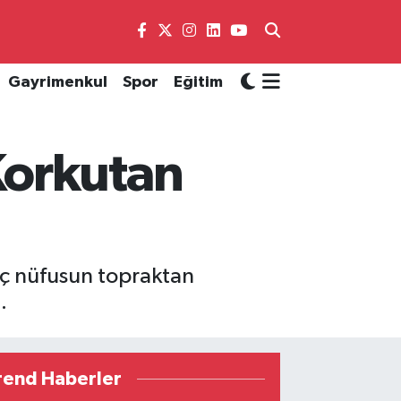
Gayrimenkul
Spor
Eğitim
Korkutan
enç nüfusun topraktan
.
rend Haberler