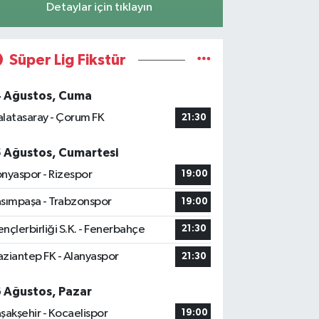
Detaylar için tıklayın
Süper Lig Fikstür
4 Ağustos, Cuma
latasaray - Çorum FK
21:30
5 Ağustos, Cumartesi
nyaspor - Rizespor
19:00
sımpaşa - Trabzonspor
19:00
nçlerbirliği S.K. - Fenerbahçe
21:30
ziantep FK - Alanyaspor
21:30
6 Ağustos, Pazar
şakşehir - Kocaelispor
19:00