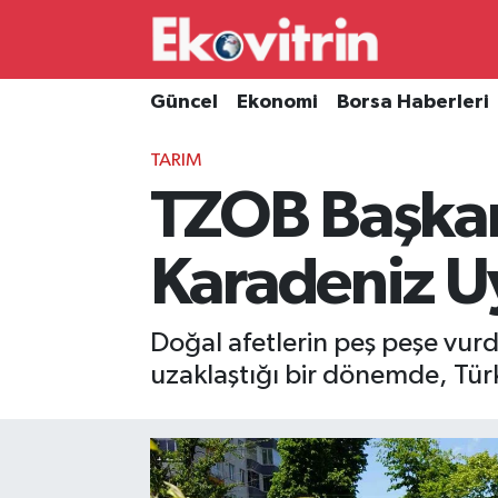
Güncel
Hava Durumu
Güncel
Ekonomi
Borsa Haberleri
Ekonomi
Trafik Durumu
TARIM
TZOB Başkan
Borsa Haberleri
Süper Lig Puan Durumu ve Fikstür
İş Dünyası
Tüm Manşetler
Karadeniz Uy
Lojistik
Son Dakika Haberleri
Doğal afetlerin peş peşe vurd
Otovitrin
Haber Arşivi
uzaklaştığı bir dönemde, Türki
Asayiş
Magazin