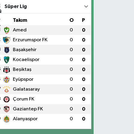
Süper Lig
#
Takım
O
P
1
Amed
0
0
2
Erzurumspor FK
0
0
3
Başakşehir
0
0
4
Kocaelispor
0
0
5
Beşiktaş
0
0
6
Eyüpspor
0
0
7
Galatasaray
0
0
8
Çorum FK
0
0
9
Gaziantep FK
0
0
0
Alanyaspor
0
0