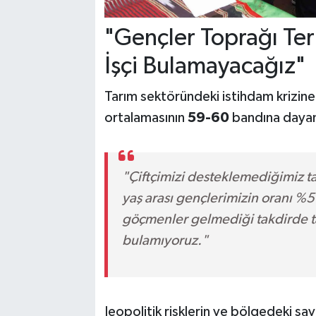
"Gençler Toprağı Te
İşçi Bulamayacağız"
Tarım sektöründeki istihdam krizine
ortalamasının
59-60
bandına dayand
"Çiftçimizi desteklemediğimiz t
yaş arası gençlerimizin oranı %
göçmenler gelmediği takdirde tar
bulamıyoruz."
Jeopolitik risklerin ve bölgedeki sa