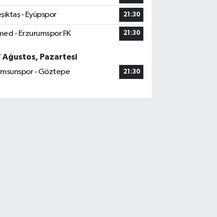
şiktaş - Eyüpspor
21:30
ed - Erzurumspor FK
21:30
7 Ağustos, Pazartesi
msunspor - Göztepe
21:30