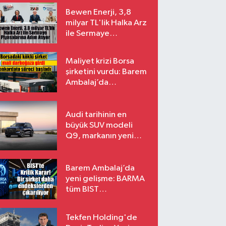
Bewen Enerji, 3,8
milyar TL'lik Halka Arz
ile Sermaye
Piyasalarına Adım
Atıyor
Maliyet krizi Borsa
şirketini vurdu: Barem
Ambalaj’da
konkordato süreci
Audi tarihinin en
büyük SUV modeli
Q9, markanın yeni
amiral gemisi oluyor
Barem Ambalaj’da
yeni gelişme: BARMA
tüm BIST
endekslerinden
çıkarılıyor
Tekfen Holding'de