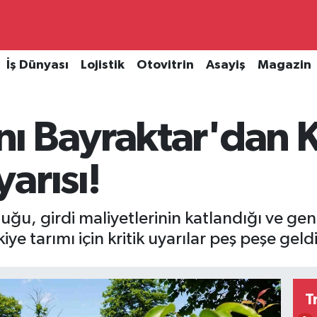
İş Dünyası
Lojistik
Otovitrin
Asayiş
Magazin
ı Bayraktar'dan 
arısı!
uğu, girdi maliyetlerinin katlandığı ve g
ye tarımı için kritik uyarılar peş peşe geldi
T