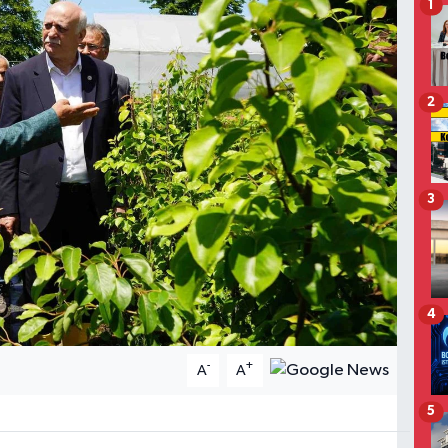
1
2
3
4
-
+
A
A
5