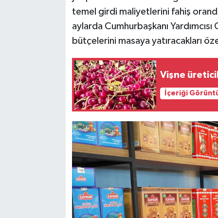
temel girdi maliyetlerini fahiş oran
aylarda Cumhurbaşkanı Yardımcısı C
bütçelerini masaya yatıracakları öze
Vişne üreticil
İçeriği Görünt