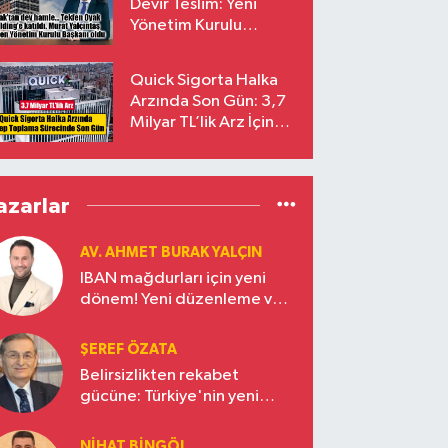
Devir Teslim: Yeni
Yönetim Kurulu
Başkanı Prof. Dr. Murat
Yalçıntaş Oldu!
Quick Sigorta Halka
Arzında Son Gün: 3,7
Milyar TL’lik Arz İçin
Talepler Bugün Sona
Eriyor
azarlar
AV. AHMET BURAK YALÇIN
IBAN mağdurları için yeni
dönem! Yeni düzenleme ve
ceza indirim oranları
ŞEREF ÖZATA
Belirsizlikten rekabet
gücüne: Türkiye'nin yeni
ekonomi vizyonu
NIHAT BINGÖL