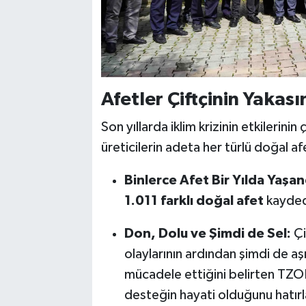
Afetler Çiftçinin Yakas
Son yıllarda iklim krizinin etkilerini
üreticilerin adeta her türlü doğal af
Binlerce Afet Bir Yılda Yaşan
1.011 farklı doğal afet
kayded
Don, Dolu ve Şimdi de Sel:
Çi
olaylarının ardından şimdi de aşır
mücadele ettiğini belirten TZOB
desteğin hayati olduğunu hatırl