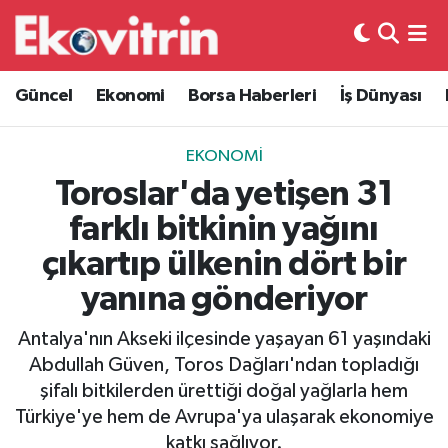
Güncel
Hava Durumu
Güncel
Ekonomi
Borsa Haberleri
İş Dünyası
Ekonomi
Trafik Durumu
EKONOMI
Borsa Haberleri
Süper Lig Puan Durumu ve Fikstür
Toroslar'da yetişen 31
farklı bitkinin yağını
İş Dünyası
Tüm Manşetler
çıkartıp ülkenin dört bir
Lojistik
Son Dakika Haberleri
yanına gönderiyor
Otovitrin
Haber Arşivi
Antalya'nın Akseki ilçesinde yaşayan 61 yaşındaki
Abdullah Güven, Toros Dağları'ndan topladığı
Asayiş
şifalı bitkilerden ürettiği doğal yağlarla hem
Türkiye'ye hem de Avrupa'ya ulaşarak ekonomiye
Magazin
katkı sağlıyor.