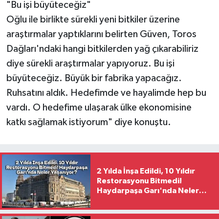
"Bu işi büyüteceğiz"
Oğlu ile birlikte sürekli yeni bitkiler üzerine
araştırmalar yaptıklarını belirten Güven, Toros
Dağları'ndaki hangi bitkilerden yağ çıkarabiliriz
diye sürekli araştırmalar yapıyoruz. Bu işi
büyüteceğiz. Büyük bir fabrika yapacağız.
Ruhsatını aldık. Hedefimde ve hayalimde hep bu
vardı. O hedefime ulaşarak ülke ekonomisine
katkı sağlamak istiyorum" diye konuştu.
2 Yılda İnşa Edildi, 10 Yıldır
Restorasyonu Bitmedi!
Haydarpaşa Garı'nda Neler
Yaşanıyor?