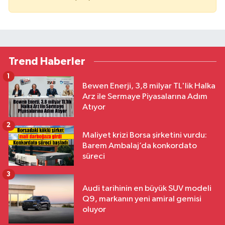
Trend Haberler
1
Bewen Enerji, 3,8 milyar TL'lik Halka
Arz ile Sermaye Piyasalarına Adım
Atıyor
2
Maliyet krizi Borsa şirketini vurdu:
Barem Ambalaj’da konkordato
süreci
3
Audi tarihinin en büyük SUV modeli
Q9, markanın yeni amiral gemisi
oluyor