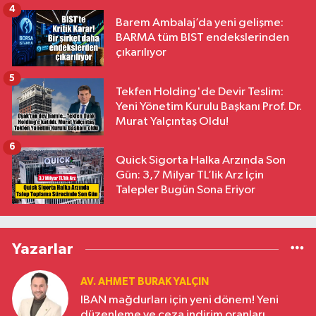
4
Barem Ambalaj’da yeni gelişme:
BARMA tüm BIST endekslerinden
çıkarılıyor
5
Tekfen Holding'de Devir Teslim:
Yeni Yönetim Kurulu Başkanı Prof. Dr.
Murat Yalçıntaş Oldu!
6
Quick Sigorta Halka Arzında Son
Gün: 3,7 Milyar TL’lik Arz İçin
Talepler Bugün Sona Eriyor
Yazarlar
AV. AHMET BURAK YALÇIN
IBAN mağdurları için yeni dönem! Yeni
düzenleme ve ceza indirim oranları