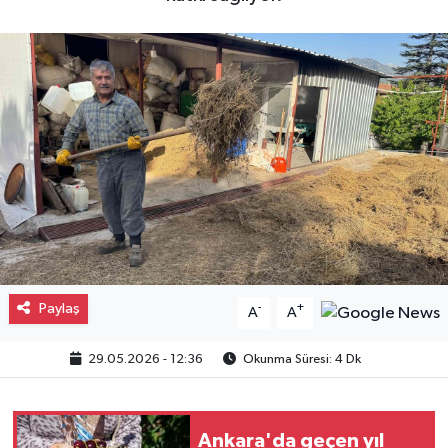
Gayrimenkul
Spor
Eğitim
Paylaş
-
+
A
A
29.05.2026 - 12:36
Okunma Süresi: 4 Dk
Ankara'da geçen yıl