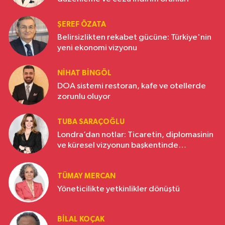
ŞEREF ÖZATA
Belirsizlikten rekabet gücüne: Türkiye'nin
yeni ekonomi vizyonu
NIHAT BINGÖL
DOA sistemi restoran, kafe ve otellerde
zorunlu oluyor
TUBA SARAÇOĞLU
Londra’dan notlar: Ticaretin, diplomasinin
ve küresel vizyonun başkentinde
Türkiye’nin yükselen gücü
TÜMAY MERCAN
Yöneticilikte yetkinlikler dönüştü
BILAL KOÇAK