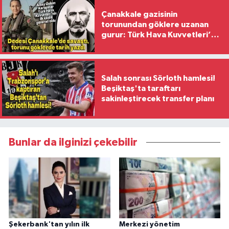
Çanakkale gazisinin
torunundan göklere uzanan
gurur: Türk Hava Kuvvetleri’nin
ilk kadın generali oldu
Salah sonrası Sörloth hamlesi!
Beşiktaş'ta taraftarı
sakinleştirecek transfer planı
Bunlar da ilginizi çekebilir
Şekerbank'tan yılın ilk
Merkezi yönetim