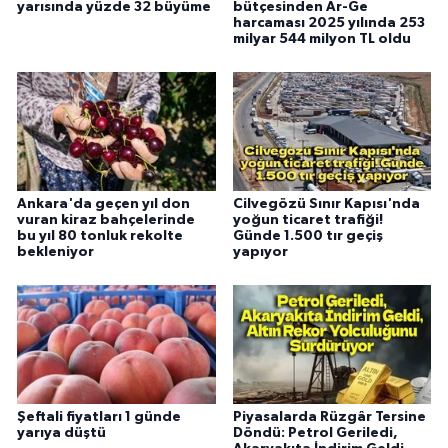
yarısında yüzde 32 büyüme
bütçesinden Ar-Ge
harcaması 2025 yılında 253
milyar 544 milyon TL oldu
Ankara'da geçen yıl don
Cilvegözü Sınır Kapısı'nda
vuran kiraz bahçelerinde
yoğun ticaret trafiği!
bu yıl 80 tonluk rekolte
Günde 1.500 tır geçiş
bekleniyor
yapıyor
Şeftali fiyatları 1 günde
Piyasalarda Rüzgâr Tersine
yarıya düştü
Döndü: Petrol Geriledi,