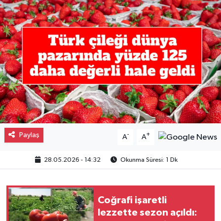
Gayrimenkul
Spor
Eğitim
Paylaş
-
+
A
A
28.05.2026 - 14:32
Okunma Süresi: 1 Dk
Coğrafi işaretli
lezzette sezon açıldı: