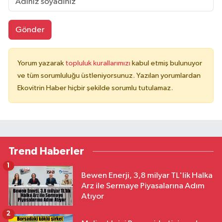
Gönder
Yorum yazarak
topluluk kurallarımızı
kabul etmiş bulunuyor
ve tüm sorumluluğu üstleniyorsunuz. Yazılan yorumlardan
Ekovitrin Haber hiçbir şekilde sorumlu tutulamaz.
Trend Haberler
1
Bewen Enerji, 3,8 milyar TL'lik Halka
Arz ile Sermaye Piyasalarına Adım
Atıyor
2