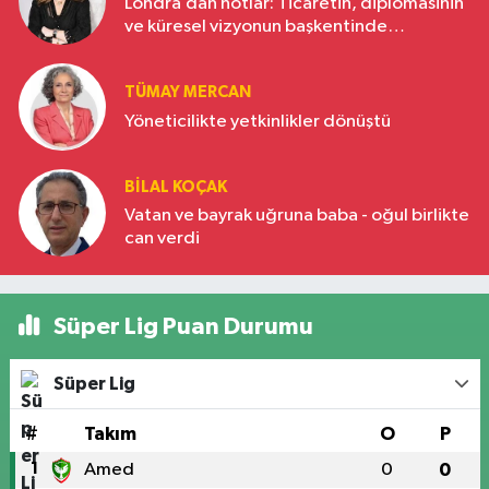
Londra’dan notlar: Ticaretin, diplomasinin
ve küresel vizyonun başkentinde
Türkiye’nin yükselen gücü
TÜMAY MERCAN
Yöneticilikte yetkinlikler dönüştü
BILAL KOÇAK
Vatan ve bayrak uğruna baba - oğul birlikte
can verdi
Süper Lig Puan Durumu
Süper Lig
#
Takım
O
P
1
Amed
0
0