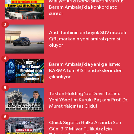
Maliyet krizi Borsa şirketini vurdu:
Barem Ambalaj’da konkordato
süreci
3
Audi tarihinin en büyük SUV modeli
Q9, markanın yeni amiral gemisi
oluyor
4
Barem Ambalaj’da yeni gelişme:
BARMA tüm BIST endekslerinden
çıkarılıyor
5
Tekfen Holding'de Devir Teslim:
Yeni Yönetim Kurulu Başkanı Prof. Dr.
Murat Yalçıntaş Oldu!
6
Quick Sigorta Halka Arzında Son
Gün: 3,7 Milyar TL’lik Arz İçin