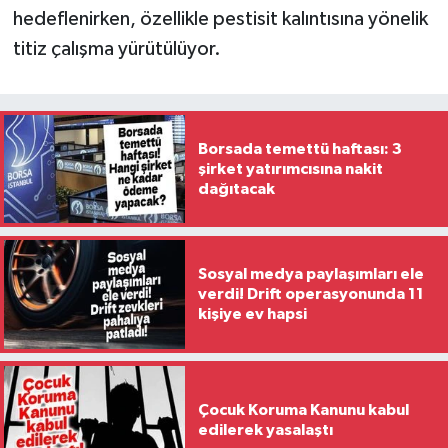
hedeflenirken, özellikle pestisit kalıntısına yönelik
titiz çalışma yürütülüyor.
Borsada temettü haftası: 3
şirket yatırımcısına nakit
dağıtacak
Sosyal medya paylaşımları ele
verdi! Drift operasyonunda 11
kişiye ev hapsi
Çocuk Koruma Kanunu kabul
edilerek yasalaştı