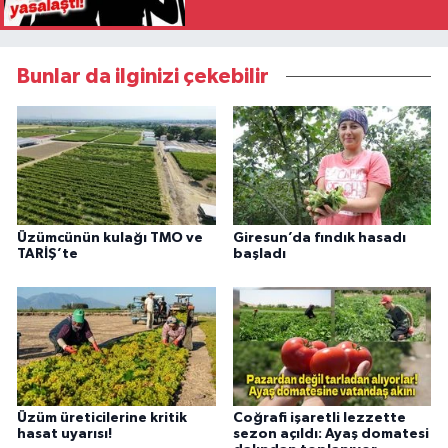
Bunlar da ilginizi çekebilir
Üzümcünün kulağı TMO ve
Giresun’da fındık hasadı
TARİŞ’te
başladı
Üzüm üreticilerine kritik
Coğrafi işaretli lezzette
hasat uyarısı!
sezon açıldı: Ayaş domatesi