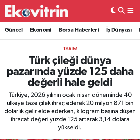
Güncel
Hava Durumu
Güncel
Ekonomi
Borsa Haberleri
İş Dünyası
Ekonomi
Trafik Durumu
TARIM
Borsa Haberleri
Süper Lig Puan Durumu ve Fikstür
Türk çileği dünya
pazarında yüzde 125 daha
İş Dünyası
Tüm Manşetler
değerli hale geldi
Lojistik
Son Dakika Haberleri
Türkiye, 2026 yılının ocak-nisan döneminde 40
ülkeye taze çilek ihraç ederek 20 milyon 871 bin
Otovitrin
Haber Arşivi
dolarlık gelir elde ederken, kilogram başına düşen
ihracat değeri yüzde 125 artarak 3,14 dolara
Asayiş
yükseldi.
Magazin