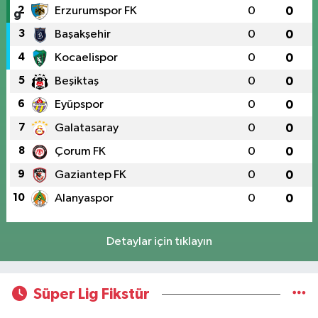
2
Erzurumspor FK
0
0
3
Başakşehir
0
0
4
Kocaelispor
0
0
5
Beşiktaş
0
0
6
Eyüpspor
0
0
7
Galatasaray
0
0
8
Çorum FK
0
0
9
Gaziantep FK
0
0
10
Alanyaspor
0
0
Detaylar için tıklayın
Süper Lig Fikstür