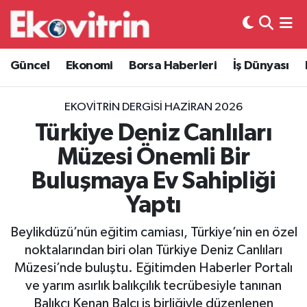
Güncel
Hava Durumu
Güncel
Ekonomi
Borsa Haberleri
İş Dünyası
Ekonomi
Trafik Durumu
EKOVITRIN DERGISI HAZIRAN 2026
Borsa Haberleri
Süper Lig Puan Durumu ve Fikstür
Türkiye Deniz Canlıları
Müzesi Önemli Bir
İş Dünyası
Tüm Manşetler
Buluşmaya Ev Sahipliği
Lojistik
Son Dakika Haberleri
Yaptı
Otovitrin
Haber Arşivi
Beylikdüzü’nün eğitim camiası, Türkiye’nin en özel
noktalarından biri olan Türkiye Deniz Canlıları
Asayiş
Müzesi’nde buluştu. Eğitimden Haberler Portalı
ve yarım asırlık balıkçılık tecrübesiyle tanınan
Magazin
Balıkçı Kenan Balcı iş birliğiyle düzenlenen