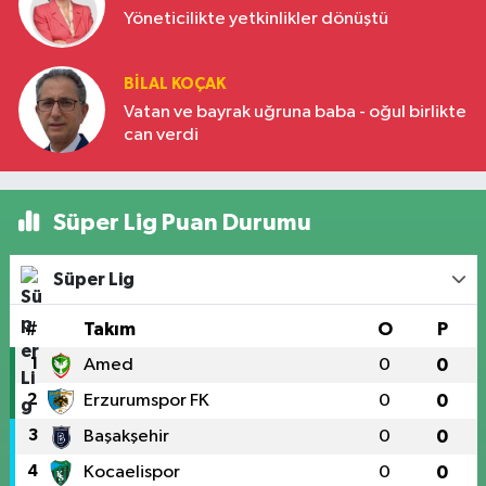
Yöneticilikte yetkinlikler dönüştü
BILAL KOÇAK
Vatan ve bayrak uğruna baba - oğul birlikte
can verdi
Süper Lig Puan Durumu
Süper Lig
#
Takım
O
P
1
Amed
0
0
2
Erzurumspor FK
0
0
3
Başakşehir
0
0
4
Kocaelispor
0
0