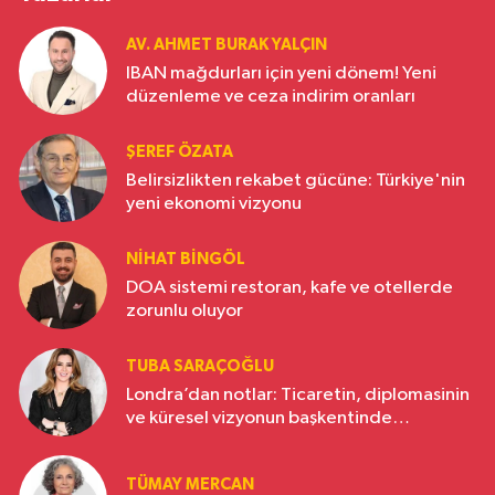
AV. AHMET BURAK YALÇIN
IBAN mağdurları için yeni dönem! Yeni
düzenleme ve ceza indirim oranları
ŞEREF ÖZATA
Belirsizlikten rekabet gücüne: Türkiye'nin
yeni ekonomi vizyonu
NIHAT BINGÖL
DOA sistemi restoran, kafe ve otellerde
zorunlu oluyor
TUBA SARAÇOĞLU
Londra’dan notlar: Ticaretin, diplomasinin
ve küresel vizyonun başkentinde
Türkiye’nin yükselen gücü
TÜMAY MERCAN