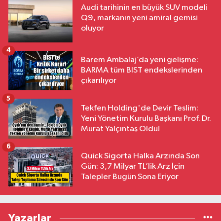
Audi tarihinin en büyük SUV modeli
Q9, markanın yeni amiral gemisi
oluyor
4
Barem Ambalaj’da yeni gelişme:
BARMA tüm BIST endekslerinden
çıkarılıyor
5
Tekfen Holding'de Devir Teslim:
Yeni Yönetim Kurulu Başkanı Prof. Dr.
Murat Yalçıntaş Oldu!
6
Quick Sigorta Halka Arzında Son
Gün: 3,7 Milyar TL’lik Arz İçin
Talepler Bugün Sona Eriyor
Yazarlar