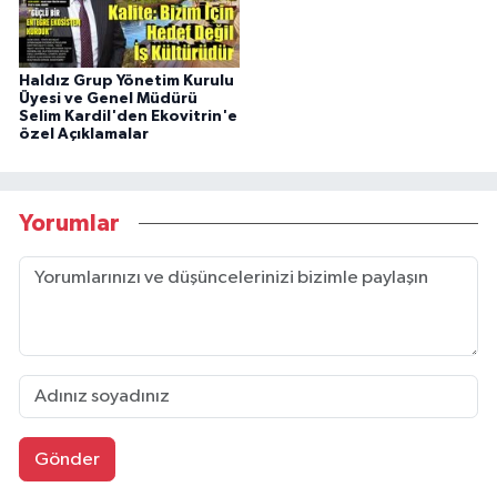
Haldız Grup Yönetim Kurulu
Üyesi ve Genel Müdürü
Selim Kardil'den Ekovitrin'e
özel Açıklamalar
Yorumlar
Gönder