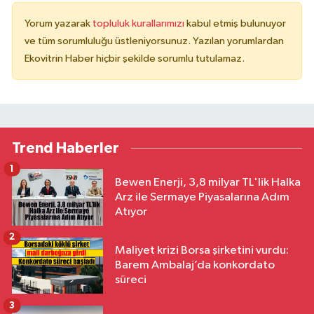
Yorum yazarak
topluluk kurallarımızı
kabul etmiş bulunuyor
ve tüm sorumluluğu üstleniyorsunuz. Yazılan yorumlardan
Ekovitrin Haber hiçbir şekilde sorumlu tutulamaz.
Trend Haberler
1
Bewen Enerji, 3,8 milyar TL'lik Halka
Arz ile Sermaye Piyasalarına Adım
Atıyor
2
Maliyet krizi Borsa şirketini vurdu:
Barem Ambalaj’da konkordato
süreci
3