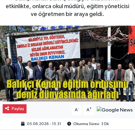
etkinlikte, onlarca okul müdürü, eğitim yöneticisi
Gayrimenkul
ve öğretmen bir araya geldi.
Spor
Eğitim
Paylaş
-
+
A
A
05.06.2026 - 15:31
Okunma Süresi: 3 Dk