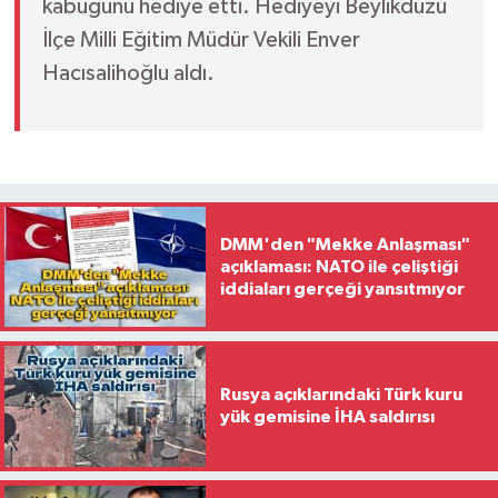
kabuğunu hediye etti. Hediyeyi Beylikdüzü
İlçe Milli Eğitim Müdür Vekili Enver
Hacısalihoğlu aldı.
DMM'den "Mekke Anlaşması"
açıklaması: NATO ile çeliştiği
iddiaları gerçeği yansıtmıyor
Rusya açıklarındaki Türk kuru
yük gemisine İHA saldırısı