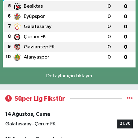
5
Beşiktaş
0
0
6
Eyüpspor
0
0
7
Galatasaray
0
0
8
Çorum FK
0
0
9
Gaziantep FK
0
0
10
Alanyaspor
0
0
Detaylar için tıklayın
Süper Lig Fikstür
14 Ağustos, Cuma
Galatasaray - Çorum FK
21:30