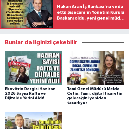
Hakan Aran İş Bankası'na veda
etti! Şişecam'ın Yönetim Kurulu
Başkanı oldu, yeni genel müdür
belli oldu
Bunlar da ilginizi çekebilir
Ekovitrin Dergisi Haziran
Tami Genel Müdürü Melda
2026 Sayısı Rafta ve
Çetin: Tami, dijital ticaretin
Dijitalde Yerini Aldı!
geleceğini yeniden
tasarlıyor